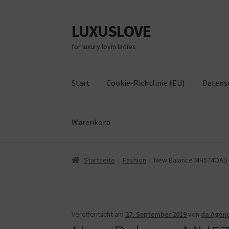
LUXUSLOVE
Zur
Zum
Navigation
Inhalt
for luxury lovin ladies
springen
springen
Start
Cookie-Richtlinie (EU)
Datens
Warenkorb
Start
Cookie-Richtlinie (EU)
Datenschutz
Im
Startseite
Fashion
New Balance MH574OAD Can
Veröffentlicht am
27. September 2019
von
da Agen