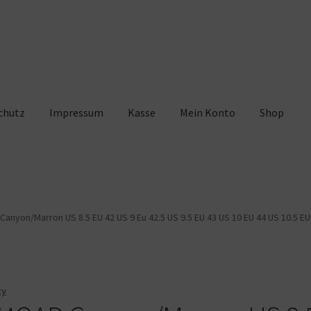
chutz
Impressum
Kasse
Mein Konto
Shop
pressum
Kasse
Mein Konto
Shop
Warenkorb
yon/Marron US 8.5 EU 42 US 9 Eu 42.5 US 9.5 EU 43 US 10 EU 44 US 10.5 EU 4
cy