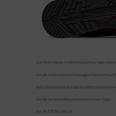
Zur
Feier
dieses
traditionsreichen, legendäre
um
dir
neben
der
erstklassigen
Passform
und
auch
klassischen
Alltagskomfort
und
einen
e
für
die
herbstlichen
und
winterlichen
Tage
Art.Nr
675781-60114