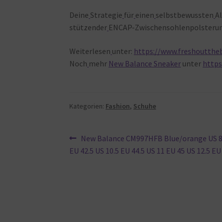
Deine
Strategie
für
einen
selbstbewussten
Al
stützender
ENCAP-Zwischensohlenpolsterun
Weiterlesen
unter:
https://www.freshoutth
Noch
mehr
New Balance Sneaker
unter
https
Kategorien:
Fashion
,
Schuhe
Beitragsnavigation
Vorheriger
New Balance CM997HFB Blue/orange US 8.
Beitrag:
EU 42.5 US 10.5 EU 44.5 US 11 EU 45 US 12.5 EU