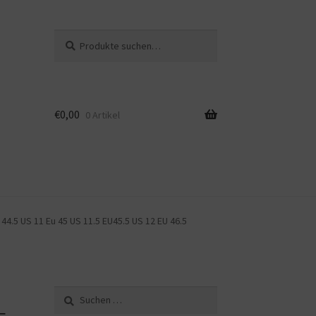
Suche
Suche
nach:
€
0,00
0 Artikel
4.5 US 11 Eu 45 US 11.5 EU45.5 US 12 EU 46.5
Suche
nach: