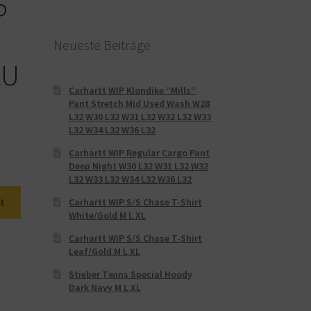
5
Neueste Beiträge
EU
Carhartt WIP Klondike “Mills“
Pant Stretch Mid Used Wash W28
L32 W30 L32 W31 L32 W32 L32 W33
L32 W34 L32 W36 L32
Carhartt WIP Regular Cargo Pant
Deep Night W30 L32 W31 L32 W32
L32 W33 L32 W34 L32 W36 L32
t
Carhartt WIP S/S Chase T-Shirt
White/Gold M L XL
Carhartt WIP S/S Chase T-Shirt
Leaf/Gold M L XL
Stieber Twins Special Hoody
Dark Navy M L XL