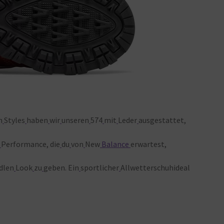
n
Styles
haben
wir
unseren
574
mit
Leder
ausgestattet,
Performance, die
du
von
New
Balance
erwartest,
dlen
Look
zu
geben. Ein
sportlicher
Allwetterschuhideal