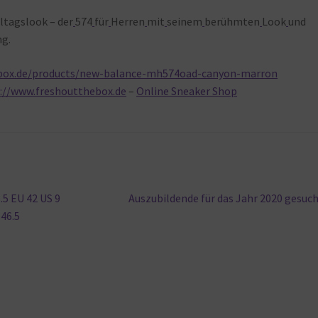
ltagslook – der
574
für
Herren
mit
seinem
berühmten
Look
und
g.
ebox.de/products/new-balance-mh574oad-canyon-marron
://www.freshoutthebox.de
–
Online Sneaker Shop
Nächster
5 EU 42 US 9
Auszubildende für das Jahr 2020 gesuc
Beitrag:
 46.5