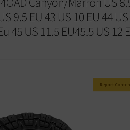
4OAD Canyon/Marron US 8.
 US 9.5 EU 43 US 10 EU 44 US
 Eu 45 US 11.5 EU45.5 US 12 
Report Conten