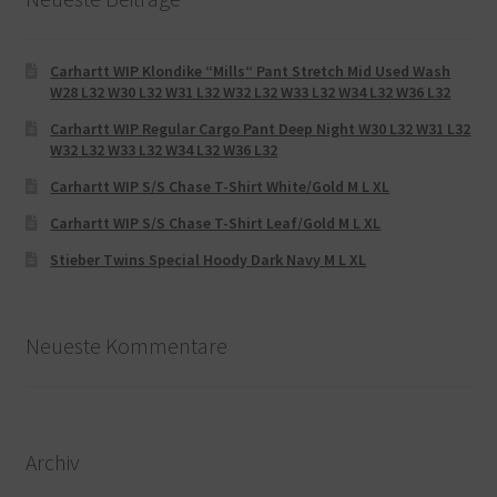
Carhartt WIP Klondike “Mills“ Pant Stretch Mid Used Wash
W28 L32 W30 L32 W31 L32 W32 L32 W33 L32 W34 L32 W36 L32
Carhartt WIP Regular Cargo Pant Deep Night W30 L32 W31 L32
W32 L32 W33 L32 W34 L32 W36 L32
Carhartt WIP S/S Chase T-Shirt White/Gold M L XL
Carhartt WIP S/S Chase T-Shirt Leaf/Gold M L XL
Stieber Twins Special Hoody Dark Navy M L XL
Neueste Kommentare
Archiv