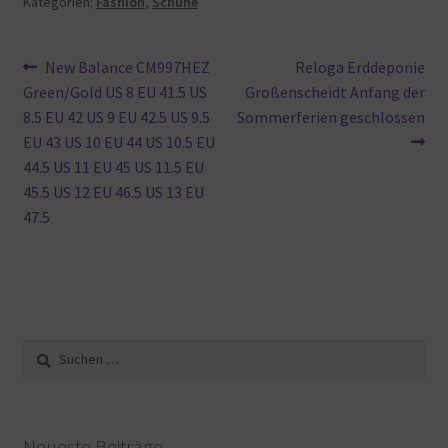
Kategorien:
Fashion
,
Schuhe
Beitragsnavigation
Vorheriger
Nächster
New Balance CM997HEZ
Reloga Erddeponie
Beitrag:
Beitrag:
Green/Gold US 8 EU 41.5 US
Großenscheidt Anfang der
8.5 EU 42 US 9 EU 42.5 US 9.5
Sommerferien geschlossen
EU 43 US 10 EU 44 US 10.5 EU
44.5 US 11 EU 45 US 11.5 EU
45.5 US 12 EU 46.5 US 13 EU
47.5
Suche
nach:
Neueste Beiträge