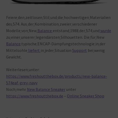
Feiere
den
zeitlosen
Stil
und
die
hochwertigen
Materialien
des
574. Aus
der
Kombination
zweier
verschiedener
Modelle
von
New
Balance
entstand
1988
der
574
und
wurde
zu
einer
unserer
legendärsten
Silhouetten. Die
für
New
Balance
typische
ENCAP-Dämpfungstechnologie
in
der
Mittelsohle
liefert
in
jeder
Situation
Support
bei
wenig
Gewicht.
Weiterlesen
unter:
https://www.freshoutthebox.de/products/new-balance-
574eaf-grey-navy
Noch
mehr
New Balance Sneaker
unter
https://www.freshoutthebox.de
–
Online Sneaker Shop