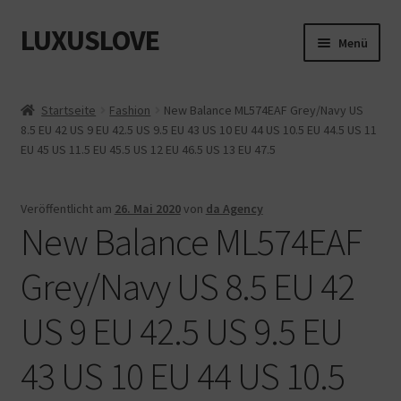
LUXUSLOVE
Zur
Zum
Menü
Navigation
Inhalt
springen
springen
Start
Startseite
Fashion
New Balance ML574EAF Grey/Navy US
8.5 EU 42 US 9 EU 42.5 US 9.5 EU 43 US 10 EU 44 US 10.5 EU 44.5 US 11
Cookie-Richtlinie (EU)
EU 45 US 11.5 EU 45.5 US 12 EU 46.5 US 13 EU 47.5
Datenschutz
Veröffentlicht am
26. Mai 2020
von
da Agency
New Balance ML574EAF
Impressum
Grey/Navy US 8.5 EU 42
Kasse
US 9 EU 42.5 US 9.5 EU
Mein Konto
43 US 10 EU 44 US 10.5
Shop