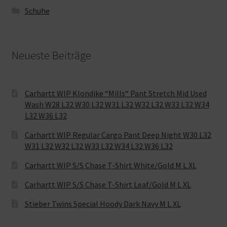
Schuhe
Neueste Beiträge
Carhartt WIP Klondike “Mills“ Pant Stretch Mid Used
Wash W28 L32 W30 L32 W31 L32 W32 L32 W33 L32 W34
L32 W36 L32
Carhartt WIP Regular Cargo Pant Deep Night W30 L32
W31 L32 W32 L32 W33 L32 W34 L32 W36 L32
Carhartt WIP S/S Chase T-Shirt White/Gold M L XL
Carhartt WIP S/S Chase T-Shirt Leaf/Gold M L XL
Stieber Twins Special Hoody Dark Navy M L XL