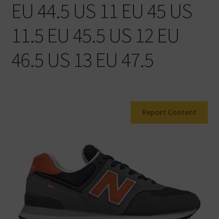
EU 44.5 US 11 EU 45 US
Warenkorb
11.5 EU 45.5 US 12 EU
46.5 US 13 EU 47.5
Report Content