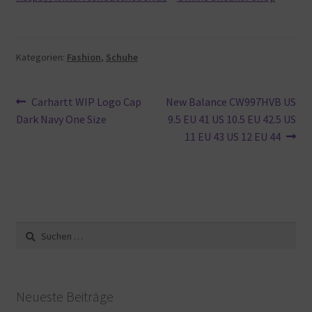
Kategorien:
Fashion
,
Schuhe
Beitragsnavigation
Vorheriger
Nächster
Carhartt WIP Logo Cap
New Balance CW997HVB US
Beitrag:
Beitrag:
Dark Navy One Size
9.5 EU 41 US 10.5 EU 42.5 US
11 EU 43 US 12 EU 44
Suche
nach:
Neueste Beiträge