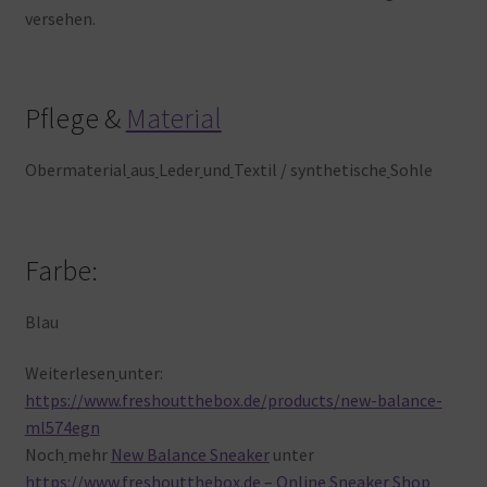
versehen.
Pflege &
Material
Obermaterial
aus
Leder
und
Textil / synthetische
Sohle
Farbe:
Blau
Weiterlesen
unter:
https://www.freshoutthebox.de/products/new-balance-
ml574egn
Noch
mehr
New Balance Sneaker
unter
https://www.freshoutthebox.de
–
Online Sneaker Shop