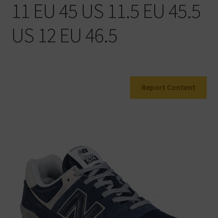
11 EU 45 US 11.5 EU 45.5
Warenkorb
US 12 EU 46.5
Report Content