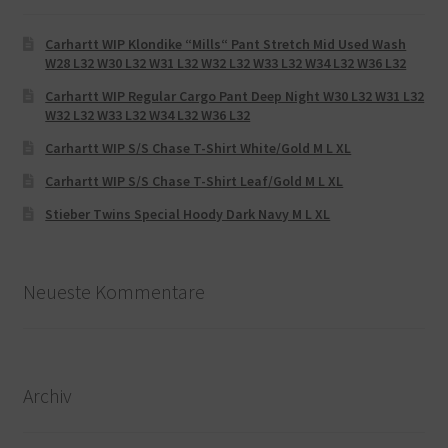
Carhartt WIP Klondike “Mills“ Pant Stretch Mid Used Wash
W28 L32 W30 L32 W31 L32 W32 L32 W33 L32 W34 L32 W36 L32
Carhartt WIP Regular Cargo Pant Deep Night W30 L32 W31 L32
W32 L32 W33 L32 W34 L32 W36 L32
Carhartt WIP S/S Chase T-Shirt White/Gold M L XL
Carhartt WIP S/S Chase T-Shirt Leaf/Gold M L XL
Stieber Twins Special Hoody Dark Navy M L XL
Neueste Kommentare
Archiv