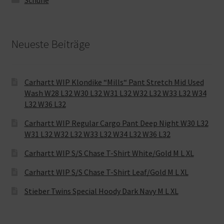
Schuhe
Neueste Beiträge
Carhartt WIP Klondike “Mills“ Pant Stretch Mid Used
Wash W28 L32 W30 L32 W31 L32 W32 L32 W33 L32 W34
L32 W36 L32
Carhartt WIP Regular Cargo Pant Deep Night W30 L32
W31 L32 W32 L32 W33 L32 W34 L32 W36 L32
Carhartt WIP S/S Chase T-Shirt White/Gold M L XL
Carhartt WIP S/S Chase T-Shirt Leaf/Gold M L XL
Stieber Twins Special Hoody Dark Navy M L XL