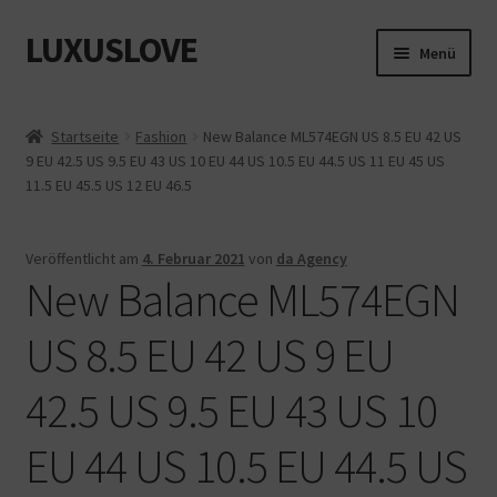
LUXUSLOVE
Zur
Zum
Menü
Navigation
Inhalt
springen
springen
Start
Startseite
Fashion
New Balance ML574EGN US 8.5 EU 42 US
9 EU 42.5 US 9.5 EU 43 US 10 EU 44 US 10.5 EU 44.5 US 11 EU 45 US
Cookie-Richtlinie (EU)
11.5 EU 45.5 US 12 EU 46.5
Datenschutz
Veröffentlicht am
4. Februar 2021
von
da Agency
New Balance ML574EGN
Impressum
US 8.5 EU 42 US 9 EU
Kasse
42.5 US 9.5 EU 43 US 10
Mein Konto
EU 44 US 10.5 EU 44.5 US
Shop