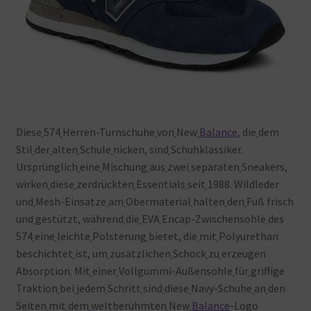
Diese
574
Herren-Turnschuhe
von
New
Balance
, die
dem
Stil
der
alten
Schule
nicken, sind
Schuhklassiker.
Ursprünglich
eine
Mischung
aus
zwei
separaten
Sneakers,
wirken
diese
zerdrückten
Essentials
seit
1988. Wildleder
und
Mesh-Einsätze
am
Obermaterial
halten
den
Fuß frisch
und
gestützt, während
die
EVA
Encap-Zwischensohle
des
574
eine
leichte
Polsterung
bietet, die
mit
Polyurethan
beschichtet
ist, um
zusätzlichen
Schock
zu
erzeugen
Absorption. Mit
einer
Vollgummi-Außensohle
für
griffige
Traktion
bei
jedem
Schritt
sind
diese
Navy-Schuhe
an
den
Seiten
mit
dem
weltberühmten
New
Balance
-Logo