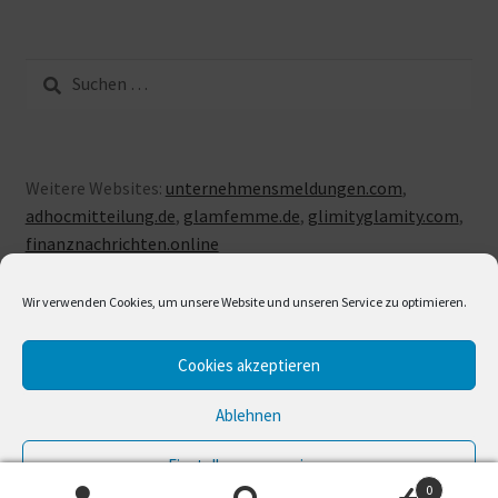
Suche
nach:
Weitere Websites:
unternehmensmeldungen.com
,
adhocmitteilung.de
,
glamfemme.de
,
glimityglamity.com
,
finanznachrichten.online
Wir verwenden Cookies, um unsere Website und unseren Service zu optimieren.
Cookies akzeptieren
© LUXUSLOVE 2026
Erstellt mit Storefront & WooCommerce
.
Ablehnen
Einstellungen anzeigen
0