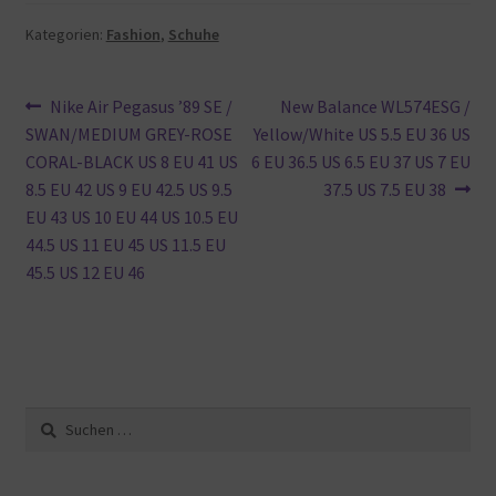
Kategorien:
Fashion
,
Schuhe
Beitragsnavigation
Vorheriger
Nächster
Nike Air Pegasus ’89 SE /
New Balance WL574ESG /
Beitrag:
Beitrag:
SWAN/MEDIUM GREY-ROSE
Yellow/White US 5.5 EU 36 US
CORAL-BLACK US 8 EU 41 US
6 EU 36.5 US 6.5 EU 37 US 7 EU
8.5 EU 42 US 9 EU 42.5 US 9.5
37.5 US 7.5 EU 38
EU 43 US 10 EU 44 US 10.5 EU
44.5 US 11 EU 45 US 11.5 EU
45.5 US 12 EU 46
Suche
nach: