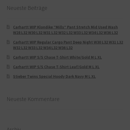
Neueste Beiträge
Carhartt WIP Klondike “Mills“ Pant Stretch Mid Used Wash
W28 L32 W30 L32 W31 L32 W32 L32 W33 L32 W34 L32 W36 L32
Carhartt WIP Regular Cargo Pant Deep Night W30 L32 W31 L32
W32 L32 W33 L32 W34 L32 W36 L32
Carhartt WIP S/S Chase T-Shirt White/Gold M L XL
Carhartt WIP S/S Chase T-Shirt Leaf/Gold M L XL
Stieber Twins Special Hoody Dark Navy M L XL
Neueste Kommentare
Archiv