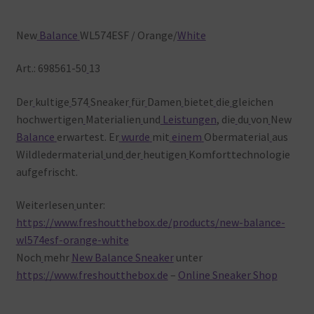
New
Balance
WL574ESF / Orange/
White
Art.: 698561-50
13
Der
kultige
574
Sneaker
für
Damen
bietet
die
gleichen
hochwertigen
Materialien
und
Leistungen
, die
du
von
New
Balance
erwartest. Er
wurde
mit
einem
Obermaterial
aus
Wildledermaterial
und
der
heutigen
Komforttechnologie
aufgefrischt.
Weiterlesen
unter:
https://www.freshoutthebox.de/products/new-balance-
wl574esf-orange-white
Noch
mehr
New Balance Sneaker
unter
https://www.freshoutthebox.de
–
Online Sneaker Shop