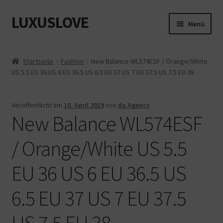
LUXUSLOVE
Zur
Zum
Menü
Navigation
Inhalt
springen
springen
Start
Startseite
Fashion
New Balance WL574ESF / Orange/White
US 5.5 EU 36 US 6 EU 36.5 US 6.5 EU 37 US 7 EU 37.5 US 7.5 EU 38
Cookie-Richtlinie (EU)
Datenschutz
Veröffentlicht am
10. April 2019
von
da Agency
New Balance WL574ESF
Impressum
/ Orange/White US 5.5
Kasse
EU 36 US 6 EU 36.5 US
Mein Konto
6.5 EU 37 US 7 EU 37.5
Shop
US 7.5 EU 38