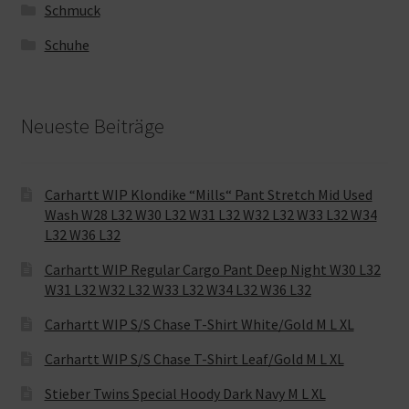
Schmuck
Schuhe
Neueste Beiträge
Carhartt WIP Klondike “Mills“ Pant Stretch Mid Used
Wash W28 L32 W30 L32 W31 L32 W32 L32 W33 L32 W34
L32 W36 L32
Carhartt WIP Regular Cargo Pant Deep Night W30 L32
W31 L32 W32 L32 W33 L32 W34 L32 W36 L32
Carhartt WIP S/S Chase T-Shirt White/Gold M L XL
Carhartt WIP S/S Chase T-Shirt Leaf/Gold M L XL
Stieber Twins Special Hoody Dark Navy M L XL