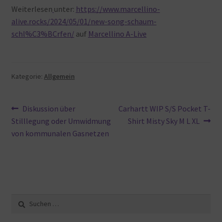
Weiterlesen
unter:
https://www.marcellino-
alive.rocks/2024/05/01/new-song-schaum-
schl%C3%BCrfen/
auf
Marcellino A-Live
Kategorie:
Allgemein
Beitragsnavigation
Vorheriger
Nächster
Diskussion über
Carhartt WIP S/S Pocket T-
Beitrag:
Beitrag:
Stilllegung oder Umwidmung
Shirt Misty Sky M L XL
von kommunalen Gasnetzen
Suche
nach: