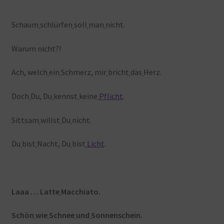
Schaum
schlürfen
soll
man
nicht.
Warum nicht?!
Ach, welch
ein
Schmerz, mir
bricht
das
Herz.
Doch
Du, Du
kennst
keine
Pflicht
.
Sittsam
willst
Du
nicht.
Du
bist
Nacht, Du
bist
Licht
.
Laaa … Latte
Macchiato.
Schön
wie
Schnee
und
Sonnenschein.