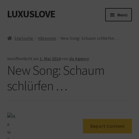
LUXUSLOVE
Zur
Zum
Menü
Navigation
Inhalt
springen
springen
Start
Startseite
Allgemein
New Song: Schaum schlürfen …
Cookie-Richtlinie (EU)
Veröffentlicht am
1. Mai 2024
von
da Agency
Datenschutz
New Song: Schaum
Impressum
schlürfen …
Kasse
Mein Konto
Report Content
Shop