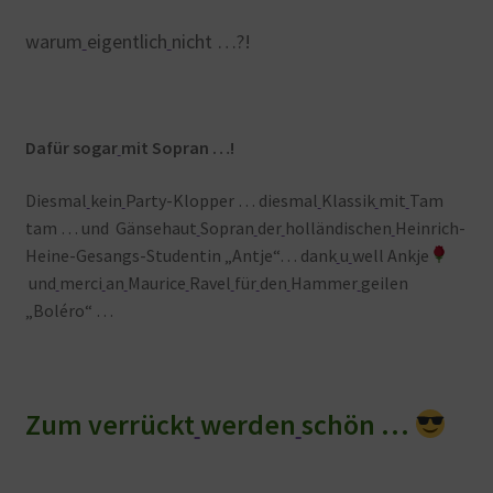
warum
eigentlich
nicht …?!
Dafür sogar
mit Sopran …!
Diesmal
kein
Party-Klopper … diesmal
Klassik
mit
Tam
tam … und Gänsehaut
Sopran
der
holländischen
Heinrich-
Heine-Gesangs-Studentin „Antje“… dank
u
well Ankje
und
merci
an
Maurice
Ravel
für
den
Hammer
geilen
„Boléro“ …
Zum
v
errückt
werden
schön …