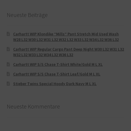
Neueste Beiträge
Carhartt WIP Klondike “Mills“ Pant Stretch Mid Used Wash
W28 L32 W30 L32 W31 L32 W32 L32 W33 L32 W34 L32 W36 L32
Carhartt WIP Regular Cargo Pant Deep Night W30 L32 W31 L32
W32 L32 W33 L32 W34 L32 W36 L32
Carhartt WIP S/S Chase T-Shirt White/Gold M L XL
Carhartt WIP S/S Chase T-Shirt Leaf/Gold M L XL
Stieber Twins Special Hoody Dark Navy M L XL
Neueste Kommentare