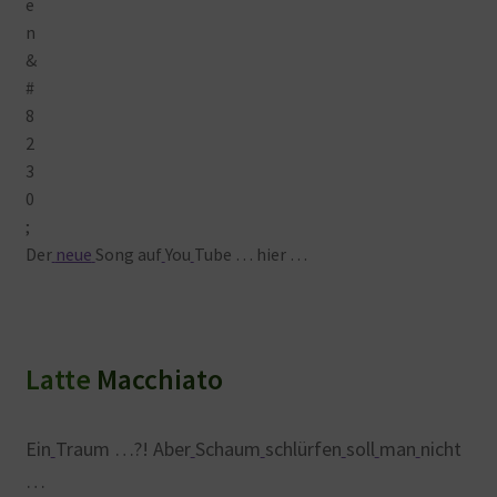
Der
neue
Song auf
You
Tube … hier …
Latte
Macchiato
Ein
Traum …?! Aber
Schaum
schlürfen
soll
man
nicht
…