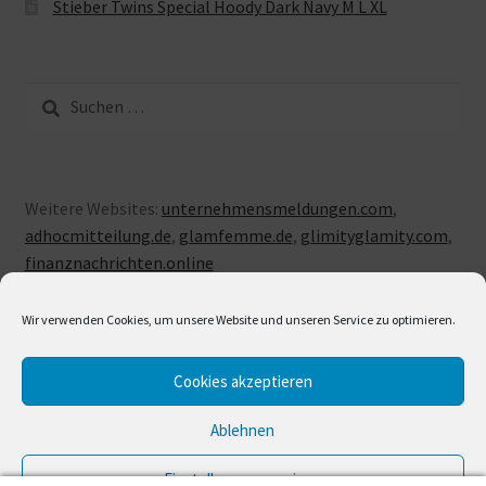
Stieber Twins Special Hoody Dark Navy M L XL
Suche
nach:
Weitere Websites:
unternehmensmeldungen.com
,
adhocmitteilung.de
,
glamfemme.de
,
glimityglamity.com
,
finanznachrichten.online
Wir verwenden Cookies, um unsere Website und unseren Service zu optimieren.
Cookies akzeptieren
© LUXUSLOVE 2026
Erstellt mit Storefront & WooCommerce
.
Ablehnen
Einstellungen anzeigen