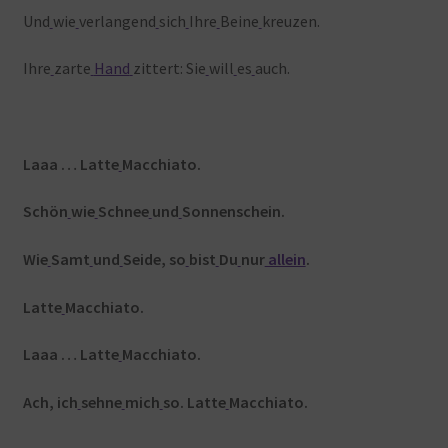
Und
wie
verlangend
sich
Ihre
Beine
kreuzen.
Ihre
zarte
Hand
zittert: Sie
will
es
auch.
Laaa … Latte
Macchiato.
Schön
wie
Schnee
und
Sonnenschein.
Wie
Samt
und
Seide, so
bist
Du
nur
allein
.
Latte
Macchiato.
Laaa … Latte
Macchiato.
Ach, ich
sehne
mich
so. Latte
Macchiato.