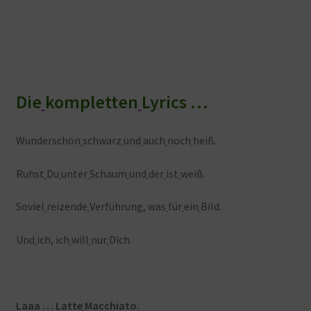
Die
kompletten
Lyrics …
Wunderschön
schwarz
und
auch
noch
heiß.
Ruhst
Du
unter
Schaum
und
der
ist
weiß.
Soviel
reizende
Verführung, was
für
ein
Bild.
Und
ich, ich
will
nur
Dich.
Laaa … Latte
Macchiato.