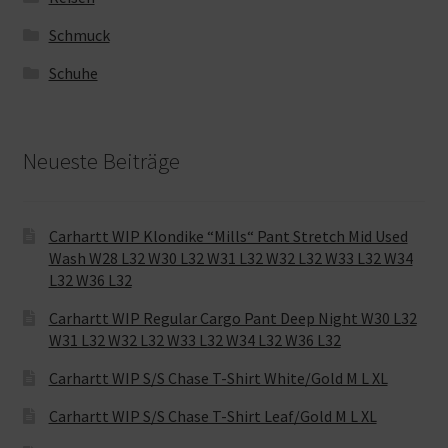
Schmuck
Schuhe
Neueste Beiträge
Carhartt WIP Klondike “Mills“ Pant Stretch Mid Used
Wash W28 L32 W30 L32 W31 L32 W32 L32 W33 L32 W34
L32 W36 L32
Carhartt WIP Regular Cargo Pant Deep Night W30 L32
W31 L32 W32 L32 W33 L32 W34 L32 W36 L32
Carhartt WIP S/S Chase T-Shirt White/Gold M L XL
Carhartt WIP S/S Chase T-Shirt Leaf/Gold M L XL