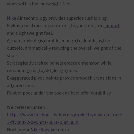
vibes
with
a
featherweight
feel.
Nike
Air
technology
provides
superior
cushioning.
Flyknit
construction
conforms
to
your
foot
for
support
and
a
lightweight
feel.
A
foam
midsole
is
durable
enough
to
double
as
the
outsole, dramatically
reducing
the
overall
weight
of
the
shoe.
Strategically
crafted
panels
create
dimension
while
remaining
true
to
AF1
design
lines.
Exaggerated
pivot
points
provide
smooth
transitions
in
all
directions.
Rubber
pods
under
the
toe
and
heel
offer
durability.
Weiterlesen
unter:
https://www.freshoutthebox.de/products/nike-air-force-
1-flyknit-2-0-white-pure-platinum
Noch
mehr
Nike Sneaker
unter