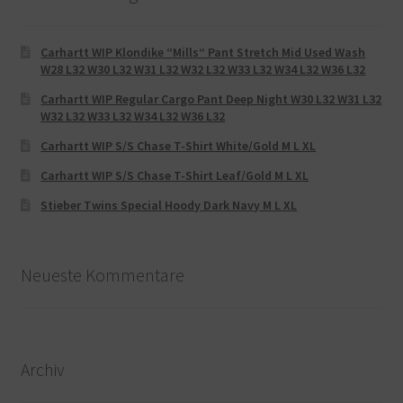
Carhartt WIP Klondike “Mills“ Pant Stretch Mid Used Wash
W28 L32 W30 L32 W31 L32 W32 L32 W33 L32 W34 L32 W36 L32
Carhartt WIP Regular Cargo Pant Deep Night W30 L32 W31 L32
W32 L32 W33 L32 W34 L32 W36 L32
Carhartt WIP S/S Chase T-Shirt White/Gold M L XL
Carhartt WIP S/S Chase T-Shirt Leaf/Gold M L XL
Stieber Twins Special Hoody Dark Navy M L XL
Neueste Kommentare
Archiv