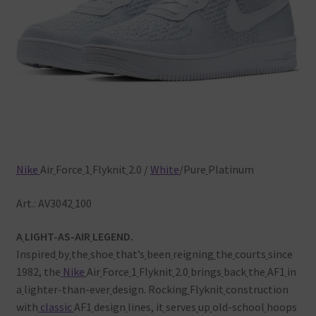
Nike
Air
Force
1
Flyknit
2.0 /
White
/Pure
Platinum
Art.: AV3042
100
A
LIGHT-AS-AIR
LEGEND.
Inspired
by
the
shoe
that’s
been
reigning
the
courts
since
1982, the
Nike
Air
Force
1
Flyknit
2.0
brings
back
the
AF1
in
a
lighter-than-ever
design. Rocking
Flyknit
construction
with
classic
AF1
design
lines, it
serves
up
old-school
hoops