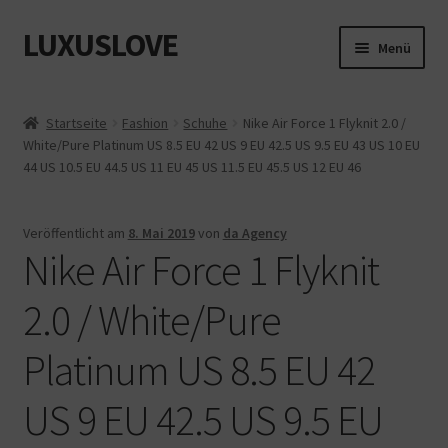
LUXUSLOVE
Zur
Zum
Menü
Navigation
Inhalt
springen
springen
Start
Startseite
Fashion
Schuhe
Nike Air Force 1 Flyknit 2.0 /
White/Pure Platinum US 8.5 EU 42 US 9 EU 42.5 US 9.5 EU 43 US 10 EU
Cookie-Richtlinie (EU)
44 US 10.5 EU 44.5 US 11 EU 45 US 11.5 EU 45.5 US 12 EU 46
Datenschutz
Veröffentlicht am
8. Mai 2019
von
da Agency
Nike Air Force 1 Flyknit
Impressum
2.0 / White/Pure
Kasse
Platinum US 8.5 EU 42
Mein Konto
US 9 EU 42.5 US 9.5 EU
Shop