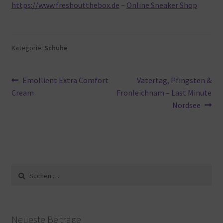
https://www.freshoutthebox.de
–
Online Sneaker Shop
Kategorie:
Schuhe
Beitragsnavigation
Vorheriger
Nächster
Emollient Extra Comfort
Vatertag, Pfingsten &
Beitrag:
Beitrag:
Cream
Fronleichnam – Last Minute
Nordsee
Suche
nach:
Neueste Beiträge