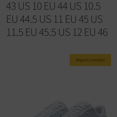
43 US 10 EU 44 US 10.5
Warenkorb
EU 44.5 US 11 EU 45 US
11.5 EU 45.5 US 12 EU 46
Report Content