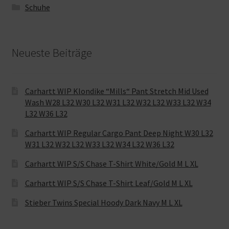
Schuhe
Neueste Beiträge
Carhartt WIP Klondike “Mills“ Pant Stretch Mid Used
Wash W28 L32 W30 L32 W31 L32 W32 L32 W33 L32 W34
L32 W36 L32
Carhartt WIP Regular Cargo Pant Deep Night W30 L32
W31 L32 W32 L32 W33 L32 W34 L32 W36 L32
Carhartt WIP S/S Chase T-Shirt White/Gold M L XL
Carhartt WIP S/S Chase T-Shirt Leaf/Gold M L XL
Stieber Twins Special Hoody Dark Navy M L XL