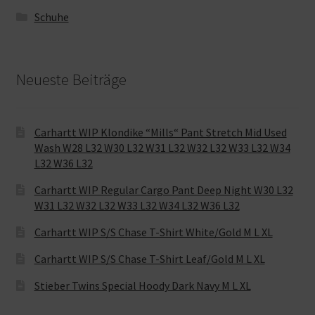
Schuhe
Neueste Beiträge
Carhartt WIP Klondike “Mills“ Pant Stretch Mid Used
Wash W28 L32 W30 L32 W31 L32 W32 L32 W33 L32 W34
L32 W36 L32
Carhartt WIP Regular Cargo Pant Deep Night W30 L32
W31 L32 W32 L32 W33 L32 W34 L32 W36 L32
Carhartt WIP S/S Chase T-Shirt White/Gold M L XL
Carhartt WIP S/S Chase T-Shirt Leaf/Gold M L XL
Stieber Twins Special Hoody Dark Navy M L XL