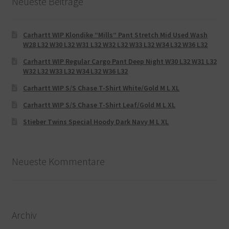
Neueste Beiträge
Carhartt WIP Klondike “Mills“ Pant Stretch Mid Used Wash
W28 L32 W30 L32 W31 L32 W32 L32 W33 L32 W34 L32 W36 L32
Carhartt WIP Regular Cargo Pant Deep Night W30 L32 W31 L32
W32 L32 W33 L32 W34 L32 W36 L32
Carhartt WIP S/S Chase T-Shirt White/Gold M L XL
Carhartt WIP S/S Chase T-Shirt Leaf/Gold M L XL
Stieber Twins Special Hoody Dark Navy M L XL
Neueste Kommentare
Archiv