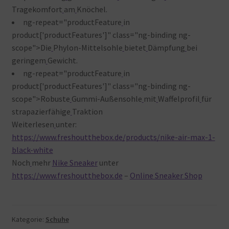
Tragekomfort
am
Knöchel.
ng-repeat="productFeature
in
product['productFeatures']" class="ng-binding ng-
scope">Die
Phylon-Mittelsohle
bietet
Dämpfung
bei
geringem
Gewicht.
ng-repeat="productFeature
in
product['productFeatures']" class="ng-binding ng-
scope">Robuste
Gummi-Außensohle
mit
Waffelprofil
für
strapazierfähige
Traktion
Weiterlesen
unter:
https://www.freshoutthebox.de/products/nike-air-max-1-
black-white
Noch
mehr
Nike Sneaker
unter
https://www.freshoutthebox.de
–
Online Sneaker Shop
Kategorie:
Schuhe