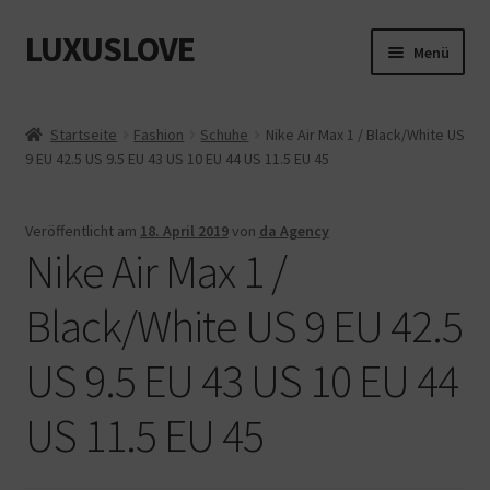
LUXUSLOVE
Zur
Zum
Menü
Navigation
Inhalt
springen
springen
Start
Startseite
Fashion
Schuhe
Nike Air Max 1 / Black/White US
9 EU 42.5 US 9.5 EU 43 US 10 EU 44 US 11.5 EU 45
Cookie-Richtlinie (EU)
Datenschutz
Veröffentlicht am
18. April 2019
von
da Agency
Nike Air Max 1 /
Impressum
Black/White US 9 EU 42.5
Kasse
US 9.5 EU 43 US 10 EU 44
Mein Konto
US 11.5 EU 45
Shop