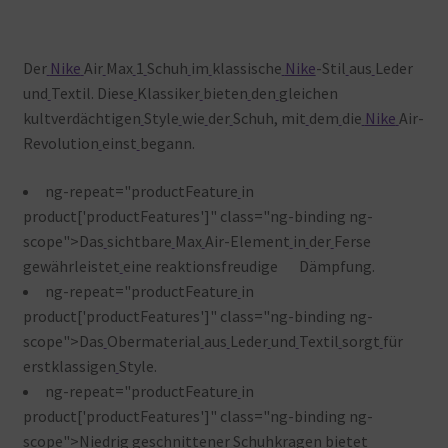
Der
Nike
Air
Max
1
Schuh
im
klassische
Nike
-Stil
aus
Leder
und
Textil. Diese
Klassiker
bieten
den
gleichen
kultverdächtigen
Style
wie
der
Schuh, mit
dem
die
Nike
Air-
Revolution
einst
begann.
ng-repeat="productFeature
in
product['productFeatures']" class="ng-binding ng-
scope">Das
sichtbare
Max
Air-Element
in
der
Ferse
gewährleistet
eine reaktionsfreudige Dämpfung.
ng-repeat="productFeature
in
product['productFeatures']" class="ng-binding ng-
scope">Das
Obermaterial
aus
Leder
und
Textil
sorgt
für
erstklassigen
Style.
ng-repeat="productFeature
in
product['productFeatures']" class="ng-binding ng-
scope">Niedrig
geschnittener
Schuhkragen
bietet