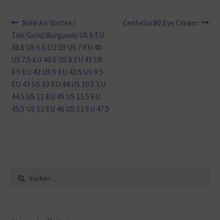
Beitragsnavigation
Vorheriger
Nächster
Nike Air Vortex /
Centella 80 Eye Cream
Beitrag:
Beitrag:
Tan/Gold/Burgundy US 6 EU
38.5 US 6.5 EU 39 US 7 EU 40
US 7.5 EU 40.5 US 8 EU 41 US
8.5 EU 42 US 9 EU 42.5 US 9.5
EU 43 US 10 EU 44 US 10.5 EU
44.5 US 11 EU 45 US 11.5 EU
45.5 US 12 EU 46 US 13 EU 47.5
Suche
nach: