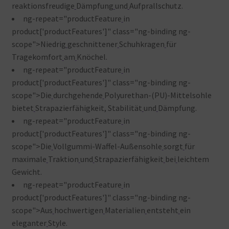
reaktionsfreudige
Dämpfung
und
Aufprallschutz.
ng-repeat="productFeature
in
product['productFeatures']" class="ng-binding ng-
scope">Niedrig
geschnittener
Schuhkragen
für
Tragekomfort
am
Knöchel.
ng-repeat="productFeature
in
product['productFeatures']" class="ng-binding ng-
scope">Die
durchgehende
Polyurethan-(PU)-Mittelsohle
bietet
Strapazierfähigkeit, Stabilität
und
Dämpfung.
ng-repeat="productFeature
in
product['productFeatures']" class="ng-binding ng-
scope">Die
Vollgummi-Waffel-Außensohle
sorgt
für
maximale
Traktion
und
Strapazierfähigkeit
bei
leichtem
Gewicht.
ng-repeat="productFeature
in
product['productFeatures']" class="ng-binding ng-
scope">Aus
hochwertigen
Materialien
entsteht
ein
eleganter
Style.