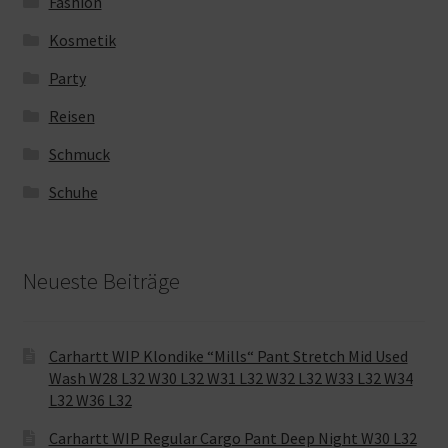
Fashion
Kosmetik
Party
Reisen
Schmuck
Schuhe
Neueste Beiträge
Carhartt WIP Klondike “Mills“ Pant Stretch Mid Used
Wash W28 L32 W30 L32 W31 L32 W32 L32 W33 L32 W34
L32 W36 L32
Carhartt WIP Regular Cargo Pant Deep Night W30 L32