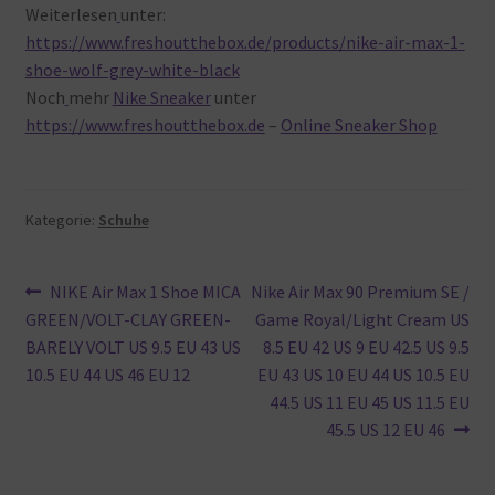
Weiterlesen
unter:
https://www.freshoutthebox.de/products/nike-air-max-1-
shoe-wolf-grey-white-black
Noch
mehr
Nike Sneaker
unter
https://www.freshoutthebox.de
–
Online Sneaker Shop
Kategorie:
Schuhe
Beitragsnavigation
Vorheriger
Nächster
NIKE Air Max 1 Shoe MICA
Nike Air Max 90 Premium SE /
Beitrag:
Beitrag:
GREEN/VOLT-CLAY GREEN-
Game Royal/Light Cream US
BARELY VOLT US 9.5 EU 43 US
8.5 EU 42 US 9 EU 42.5 US 9.5
10.5 EU 44 US 46 EU 12
EU 43 US 10 EU 44 US 10.5 EU
44.5 US 11 EU 45 US 11.5 EU
45.5 US 12 EU 46