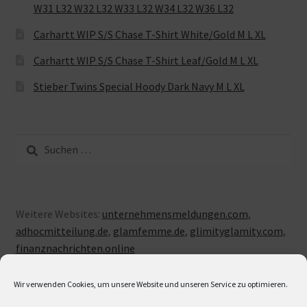
W31 L32 W32 L32 W33 L32 W34 L32 W36 L32
Carhartt WIP S/S Chase T-Shirt White/Gold M L XL
Carhartt WIP S/S Chase T-Shirt Leaf/Gold M L XL
Stieber Twins Special Hoody Dark Navy M L XL
Suche
nach:
Weitere Websites:
unternehmensmeldungen.com
,
adhocmitteilung.de
,
glamfemme.de
,
glimityglamity.com
,
finanznachrichten.online
Wir verwenden Cookies, um unsere Website und unseren Service zu optimieren.