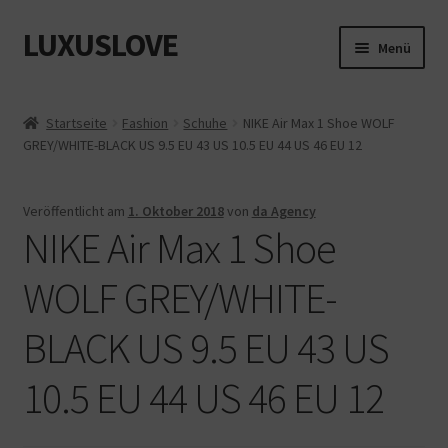
LUXUSLOVE
Zur
Zum
Menü
Navigation
Inhalt
springen
springen
Start
Startseite
Fashion
Schuhe
NIKE Air Max 1 Shoe WOLF
GREY/WHITE-BLACK US 9.5 EU 43 US 10.5 EU 44 US 46 EU 12
Cookie-Richtlinie (EU)
Datenschutz
Veröffentlicht am
1. Oktober 2018
von
da Agency
NIKE Air Max 1 Shoe
Impressum
WOLF GREY/WHITE-
Kasse
BLACK US 9.5 EU 43 US
Mein Konto
10.5 EU 44 US 46 EU 12
Shop