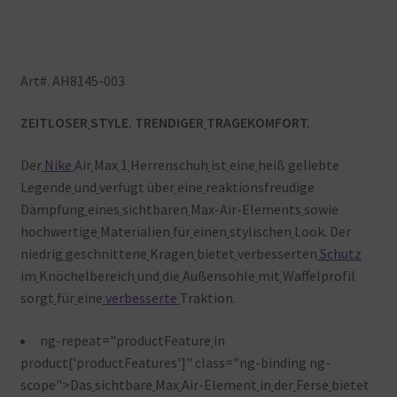
Art#.
AH8145-003
ZEITLOSER
STYLE. TRENDIGER
TRAGEKOMFORT.
Der
Nike
Air
Max
1
Herrenschuh
ist
eine
heiß geliebte
Legende
und
verfügt über
eine
reaktionsfreudige
Dämpfung
eines
sichtbaren
Max-Air-Elements
sowie
hochwertige
Materialien
für
einen
stylischen
Look. Der
niedrig
geschnittene
Kragen
bietet
verbesserten
Schutz
im
Knöchelbereich
und
die
Außensohle
mit
Waffelprofil
sorgt
für
eine
verbesserte
Traktion.
ng-repeat="productFeature
in
product['productFeatures']" class="ng-binding ng-
scope">Das
sichtbare
Max
Air-Element
in
der
Ferse
bietet