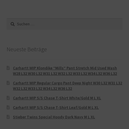
Suche
nach:
Neueste Beiträge
Carhartt WIP Klondike “Mills“ Pant Stretch Mid Used Wash
W28 L32 W30 L32 W31 L32 W32 L32 W33 L32 W34 L32 W36 L32
Carhartt WIP Regular Cargo Pant Deep Night W30 L32 W31 L32
W32 L32 W33 L32 W34 L32 W36 L32
Carhartt WIP S/S Chase T-Shirt White/Gold M L XL
Carhartt WIP S/S Chase T-Shirt Leaf/Gold M L XL
Stieber Twins Special Hoody Dark Navy M L XL