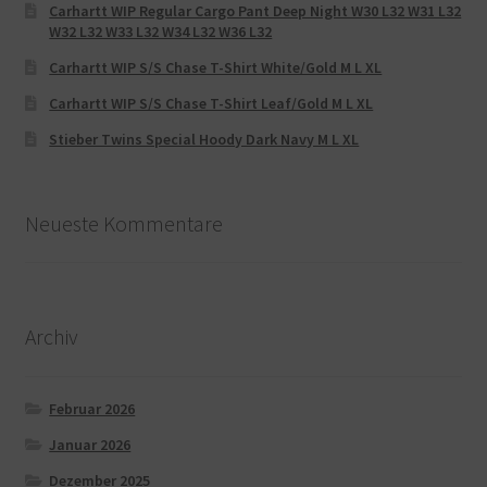
Carhartt WIP Regular Cargo Pant Deep Night W30 L32 W31 L32
W32 L32 W33 L32 W34 L32 W36 L32
Carhartt WIP S/S Chase T-Shirt White/Gold M L XL
Carhartt WIP S/S Chase T-Shirt Leaf/Gold M L XL
Stieber Twins Special Hoody Dark Navy M L XL
Neueste Kommentare
Archiv
Februar 2026
Januar 2026
Dezember 2025