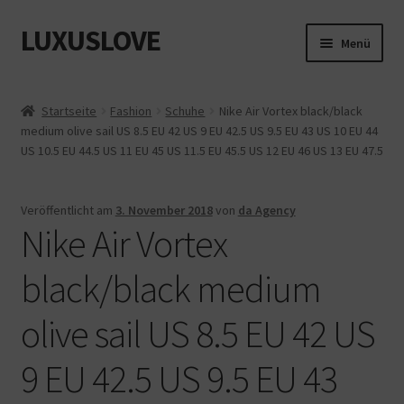
LUXUSLOVE
Zur
Zum
Menü
Navigation
Inhalt
springen
springen
Start
Startseite
Fashion
Schuhe
Nike Air Vortex black/black
medium olive sail US 8.5 EU 42 US 9 EU 42.5 US 9.5 EU 43 US 10 EU 44
Cookie-Richtlinie (EU)
US 10.5 EU 44.5 US 11 EU 45 US 11.5 EU 45.5 US 12 EU 46 US 13 EU 47.5
Datenschutz
Veröffentlicht am
3. November 2018
von
da Agency
Nike Air Vortex
Impressum
black/black medium
Kasse
olive sail US 8.5 EU 42 US
Mein Konto
9 EU 42.5 US 9.5 EU 43
Shop