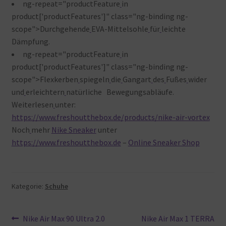
ng-repeat="productFeature
in
product['productFeatures']" class="ng-binding ng-
scope">Durchgehende
EVA-Mittelsohle
für
leichte
Dämpfung.
ng-repeat="productFeature
in
product['productFeatures']" class="ng-binding ng-
scope">Flexkerben
spiegeln
die
Gangart
des
Fußes
wider
und
erleichtern
natürliche Bewegungsabläufe.
Weiterlesen
unter:
https://www.freshoutthebox.de/products/nike-air-vortex
Noch
mehr
Nike Sneaker
unter
https://www.freshoutthebox.de
–
Online Sneaker Shop
Kategorie:
Schuhe
Beitragsnavigation
Vorheriger
Nächster
Nike Air Max 90 Ultra 2.0
Nike Air Max 1 TERRA