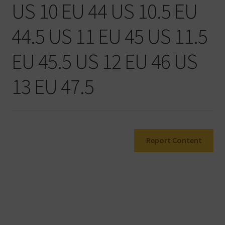
US 10 EU 44 US 10.5 EU
Warenkorb
44.5 US 11 EU 45 US 11.5
EU 45.5 US 12 EU 46 US
13 EU 47.5
Report Content