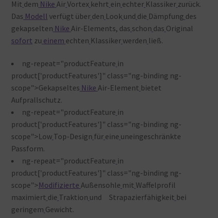
Mit
dem
Nike
Air
Vortex
kehrt
ein
echter
Klassiker
zurück.
Das
Modell
verfügt über
den
Look
und
die
Dämpfung
des
gekapselten
Nike
Air-Elements, das
schon
das
Original
sofort
zu
einem
echten
Klassiker
werden
ließ.
ng-repeat="productFeature
in
product['productFeatures']" class="ng-binding ng-
scope">Gekapseltes
Nike
Air-Element
bietet
Aufprallschutz.
ng-repeat="productFeature
in
product['productFeatures']" class="ng-binding ng-
scope">Low
Top-Design
für
eine
uneingeschränkte
Passform.
ng-repeat="productFeature
in
product['productFeatures']" class="ng-binding ng-
scope">
Modifizierte
Außensohle
mit
Waffelprofil
maximiert
die
Traktion
und Strapazierfähigkeit
bei
geringem
Gewicht.