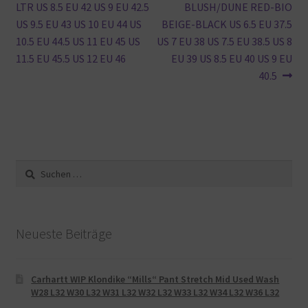
Beitrag:
Beitrag:
LTR US 8.5 EU 42 US 9 EU 42.5
BLUSH/DUNE RED-BIO
US 9.5 EU 43 US 10 EU 44 US
BEIGE-BLACK US 6.5 EU 37.5
10.5 EU 44.5 US 11 EU 45 US
US 7 EU 38 US 7.5 EU 38.5 US 8
11.5 EU 45.5 US 12 EU 46
EU 39 US 8.5 EU 40 US 9 EU
40.5
Suche
nach:
Neueste Beiträge
Carhartt WIP Klondike “Mills“ Pant Stretch Mid Used Wash
W28 L32 W30 L32 W31 L32 W32 L32 W33 L32 W34 L32 W36 L32