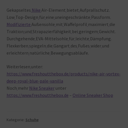
Gekapseltes
Nike
Air-Element
bietet
Aufprallschutz.
Low
Top-Design
für
eine
uneingeschränkte
Passform.
Modifizierte
Außensohle
mit
Waffelprofil
maximiert
die
Traktion
und
Strapazierfähigkeit
bei
geringem
Gewicht.
Durchgehende
EVA-Mittelsohle
für
leichte
Dämpfung.
Flexkerben
spiegeln
die
Gangart
des
Fußes
wider
und
erleichtern
natürliche
Bewegungsabläufe.
Weiterlesen
unter:
https://www.freshoutthebox.de/products/nike-air-vortex-
deep-royal-blue-pale-vanilla
Noch
mehr
Nike Sneaker
unter
https://www.freshoutthebox.de
–
Online Sneaker Shop
Kategorie:
Schuhe