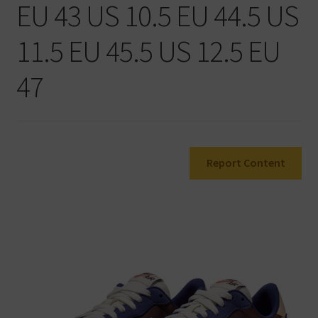
EU 43 US 10.5 EU 44.5 US
Warenkorb
11.5 EU 45.5 US 12.5 EU
47
Report Content