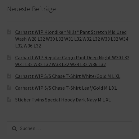
Neueste Beiträge
Carhartt WIP Klondike “Mills“ Pant Stretch Mid Used
Wash W28 L32 W30 L32 W31 L32 W32 L32 W33 L32 W34
L32 W36 L32
Carhartt WIP Regular Cargo Pant Deep Night W30 L32
W31 L32 W32 L32 W33 L32 W34 L32 W36 L32
Carhartt WIP S/S Chase T-Shirt White/Gold M L XL
Carhartt WIP S/S Chase T-Shirt Leaf/Gold M L XL
Stieber Twins Special Hoody Dark Navy M L XL
Suche
nach: