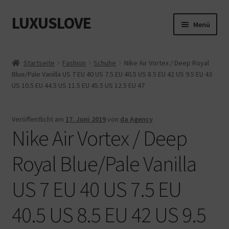
LUXUSLOVE
Zur
Zum
Menü
Navigation
Inhalt
springen
springen
Start
Startseite
Fashion
Schuhe
Nike Air Vortex / Deep Royal
Blue/Pale Vanilla US 7 EU 40 US 7.5 EU 40.5 US 8.5 EU 42 US 9.5 EU 43
Cookie-Richtlinie (EU)
US 10.5 EU 44.5 US 11.5 EU 45.5 US 12.5 EU 47
Datenschutz
Veröffentlicht am
17. Juni 2019
von
da Agency
Nike Air Vortex / Deep
Impressum
Royal Blue/Pale Vanilla
Kasse
US 7 EU 40 US 7.5 EU
Mein Konto
40.5 US 8.5 EU 42 US 9.5
Shop