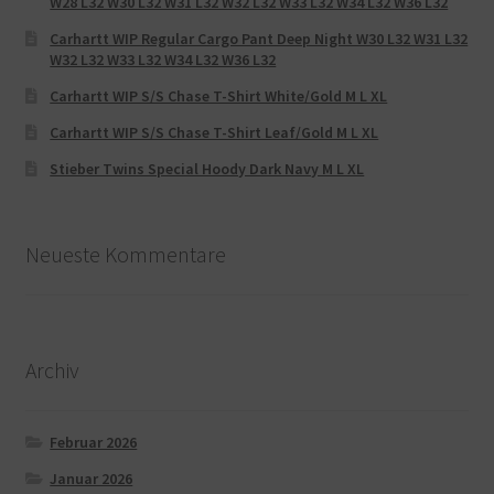
W28 L32 W30 L32 W31 L32 W32 L32 W33 L32 W34 L32 W36 L32
Carhartt WIP Regular Cargo Pant Deep Night W30 L32 W31 L32
W32 L32 W33 L32 W34 L32 W36 L32
Carhartt WIP S/S Chase T-Shirt White/Gold M L XL
Carhartt WIP S/S Chase T-Shirt Leaf/Gold M L XL
Stieber Twins Special Hoody Dark Navy M L XL
Neueste Kommentare
Archiv
Februar 2026
Januar 2026