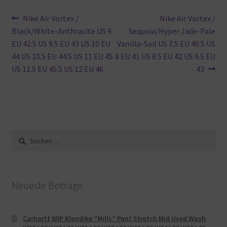
Beitragsnavigation
Vorheriger
Nächster
Nike Air Vortex /
Nike Air Vortex /
Beitrag:
Beitrag:
Black/White-Anthracite US 9
Sequoia/Hyper Jade-Pale
EU 42.5 US 9.5 EU 43 US 10 EU
Vanilla-Sail US 7.5 EU 40.5 US
44 US 10.5 EU 44.5 US 11 EU 45
8 EU 41 US 8.5 EU 42 US 9.5 EU
US 11.5 EU 45.5 US 12 EU 46
43
Suche
nach:
Neueste Beiträge
Carhartt WIP Klondike “Mills“ Pant Stretch Mid Used Wash