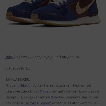
Nike
Air
Vortex / Deep
Royal
Blue/Pale
Vanilla
Art.: 903896
406
EIN
KLASSIKER.
Mit
dem
Nike
Air
Vortex
Herrenschuh
kehrt
ein
echter
Klassiker
zurück. Das
Modell
verfügt über
den
Look
und
die
Dämpfung
des
gekapselten
Nike
Air-Elements, das
schon
das
Original
sofort
zu
einem
echten
Klassiker
werden
ließ.