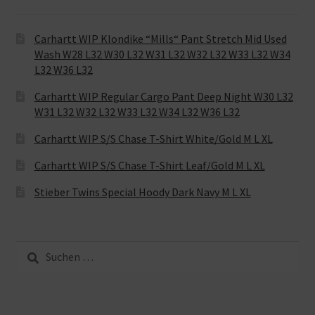
Carhartt WIP Klondike “Mills“ Pant Stretch Mid Used
Wash W28 L32 W30 L32 W31 L32 W32 L32 W33 L32 W34
L32 W36 L32
Carhartt WIP Regular Cargo Pant Deep Night W30 L32
W31 L32 W32 L32 W33 L32 W34 L32 W36 L32
Carhartt WIP S/S Chase T-Shirt White/Gold M L XL
Carhartt WIP S/S Chase T-Shirt Leaf/Gold M L XL
Stieber Twins Special Hoody Dark Navy M L XL
Suche
nach: