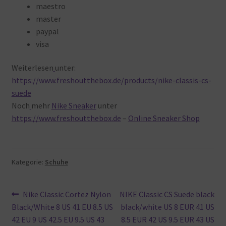
maestro
master
paypal
visa
Weiterlesen
unter:
https://www.freshoutthebox.de/products/nike-classis-cs-
suede
Noch
mehr
Nike Sneaker
unter
https://www.freshoutthebox.de
–
Online Sneaker Shop
Kategorie:
Schuhe
Beitragsnavigation
Vorheriger
Nächster
Nike Classic Cortez Nylon
NIKE Classic CS Suede black
Beitrag:
Beitrag:
Black/White 8 US 41 EU 8.5 US
black/white US 8 EUR 41 US
42 EU 9 US 42.5 EU 9.5 US 43
8.5 EUR 42 US 9.5 EUR 43 US