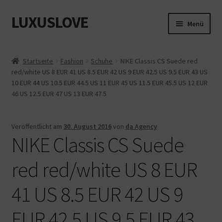
LUXUSLOVE
Zur
Zum
Menü
Navigation
Inhalt
springen
springen
Start
Startseite
Fashion
Schuhe
NIKE Classis CS Suede red
red/white US 8 EUR 41 US 8.5 EUR 42 US 9 EUR 42.5 US 9.5 EUR 43 US
Cookie-Richtlinie (EU)
10 EUR 44 US 10.5 EUR 44.5 US 11 EUR 45 US 11.5 EUR 45.5 US 12 EUR
46 US 12.5 EUR 47 US 13 EUR 47.5
Datenschutz
Impressum
Veröffentlicht am
30. August 2016
von
da Agency
NIKE Classis CS Suede
Kasse
red red/white US 8 EUR
Mein Konto
41 US 8.5 EUR 42 US 9
Shop
EUR 42.5 US 9.5 EUR 43