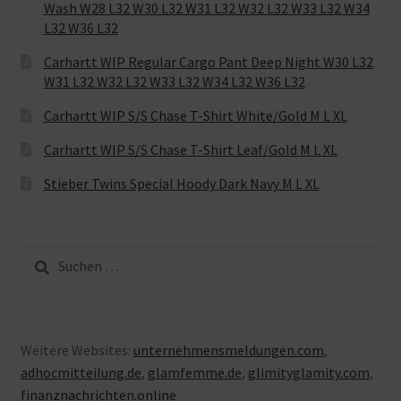
Wash W28 L32 W30 L32 W31 L32 W32 L32 W33 L32 W34
L32 W36 L32
Carhartt WIP Regular Cargo Pant Deep Night W30 L32
W31 L32 W32 L32 W33 L32 W34 L32 W36 L32
Carhartt WIP S/S Chase T-Shirt White/Gold M L XL
Carhartt WIP S/S Chase T-Shirt Leaf/Gold M L XL
Stieber Twins Special Hoody Dark Navy M L XL
Suche
nach:
Weitere Websites:
unternehmensmeldungen.com
,
adhocmitteilung.de
,
glamfemme.de
,
glimityglamity.com
,
finanznachrichten.online