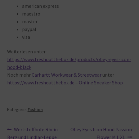
american
express
maestro
master
paypal
visa
Weiterlesen
unter:
https://www.freshoutthebox.de/products/obey-eyes-icon-
hood-black
Noch
mehr
Carhartt Workwear & Streetwear
unter
https://www.freshoutthebox.de
–
Online Sneaker Shop
Kategorie:
Fashion
Beitragsnavigation
Vorheriger
Nächster
Wertstoffhöfe Rhein-
Obey Eyes Icon Hood Passion
Beitrag:
Beitrag:
Berg und Lindlar-Leppe
Flower M L XL