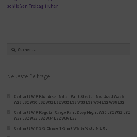
schließen Freitag früher
Suche
nach:
Neueste Beiträge
Carhartt WIP Klondike “Mills“ Pant Stretch Mid Used Wash
W28 L32 W30 L32 W31 L32 W32 L32 W33 L32 W34 L32 W36 L32
Carhartt WIP Regular Cargo Pant Deep Night W30 L32 W31 L32
W32 L32 W33 L32 W34 L32 W36 L32
Carhartt WIP S/S Chase T-Shirt White/Gold M L XL