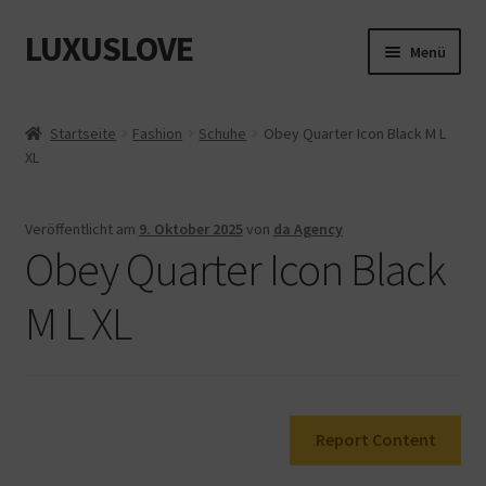
LUXUSLOVE
Zur
Zum
Menü
Navigation
Inhalt
springen
springen
Start
Startseite
Fashion
Schuhe
Obey Quarter Icon Black M L
XL
Cookie-Richtlinie (EU)
Datenschutz
Veröffentlicht am
9. Oktober 2025
von
da Agency
Obey Quarter Icon Black
Impressum
M L XL
Kasse
Mein Konto
Report Content
Shop