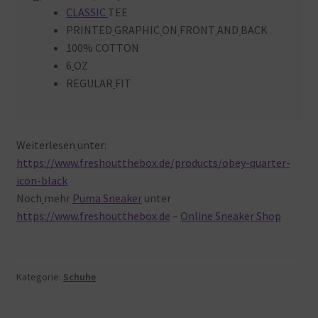
CLASSIC
TEE
PRINTED
GRAPHIC
ON
FRONT
AND
BACK
100% COTTON
6
OZ
REGULAR
FIT
Weiterlesen
unter:
https://www.freshoutthebox.de/products/obey-quarter-
icon-black
Noch
mehr
Puma Sneaker
unter
https://www.freshoutthebox.de
–
Online Sneaker Shop
Kategorie:
Schuhe