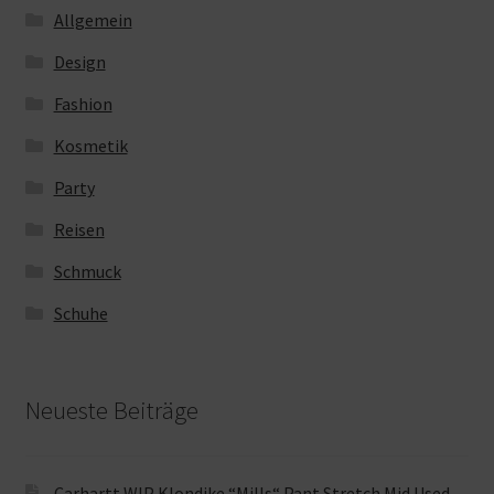
Allgemein
Design
Fashion
Kosmetik
Party
Reisen
Schmuck
Schuhe
Neueste Beiträge
Carhartt WIP Klondike “Mills“ Pant Stretch Mid Used