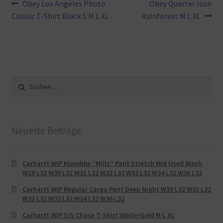
Beitragsnavigation
Vorheriger
Nächster
Obey Los Angeles Photo
Obey Quarter Icon
Beitrag:
Beitrag:
Classic T-Shirt Black S M L XL
Rainforest M L XL
Suche
nach:
Neueste Beiträge
Carhartt WIP Klondike “Mills“ Pant Stretch Mid Used Wash
W28 L32 W30 L32 W31 L32 W32 L32 W33 L32 W34 L32 W36 L32
Carhartt WIP Regular Cargo Pant Deep Night W30 L32 W31 L32
W32 L32 W33 L32 W34 L32 W36 L32
Carhartt WIP S/S Chase T-Shirt White/Gold M L XL