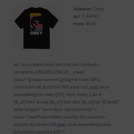
Warenkorb
Anbieter:
Obey
Art:
T-SHIRT
Preis:
45.00
id="accordion-item-description-content-
template-23021811106120__main"
class="group/content
grid
grid-rows-[0fr]
transition-all
duration-500
ease-out
peer
-aria-
expanded:grid-rows-[1fr] !text-body-1
px-4
[&_ul]:!list-inside [&_ul]:!list-disc [&_ul]:!pl-[0.5em]"
data-target="accordion-item.content">
class="overflow-hidden
opacity-0
transition-
opacity
duration-500
peer
-aria-expanded:group-
[]/content:opacity-100">