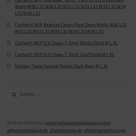
Wash W28 L32 W30 L32 W31 L32 W32 L32 W33 L32 W34
L32 W36 L32
Carhartt WIP Regular Cargo Pant Deep Night W30 L32
W31 L32 W32 L32 W33 L32 W34 L32 W36 L32
Carhartt WIP S/S Chase T-Shirt White/Gold M L XL
Carhartt WIP S/S Chase T-Shirt Leaf/Gold M L XL
Stieber Twins Special Hoody Dark Navy M L XL
Suche
nach:
Weitere Websites:
unternehmensmeldungen.com
,
adhocmitteilung.de
,
glamfemme.de
,
glimityglamity.com
,