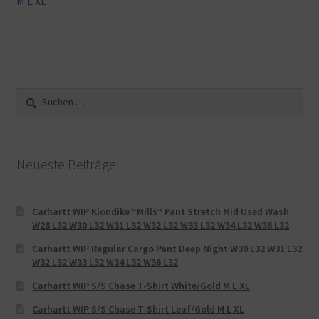
M L XL
Suche
nach:
Neueste Beiträge
Carhartt WIP Klondike “Mills“ Pant Stretch Mid Used Wash
W28 L32 W30 L32 W31 L32 W32 L32 W33 L32 W34 L32 W36 L32
Carhartt WIP Regular Cargo Pant Deep Night W30 L32 W31 L32
W32 L32 W33 L32 W34 L32 W36 L32
Carhartt WIP S/S Chase T-Shirt White/Gold M L XL
Carhartt WIP S/S Chase T-Shirt Leaf/Gold M L XL