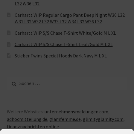
L32 W36 L32
Carhartt WIP Regular Cargo Pant Deep Night W30 L32
W31 L32 W32 L32 W33 L32 W34 L32 W36 L32
Carhartt WIP S/S Chase T-Shirt White/Gold M L XL
Carhartt WIP S/S Chase T-Shirt Leaf/Gold M L XL
Stieber Twins Special Hoody Dark Navy M L XL
Suche
nach:
Weitere Websites:
unternehmensmeldungen.com
,
adhocmitteilung.de
,
glamfemme.de
,
glimityglamity.com
,
finanznachrichten.online