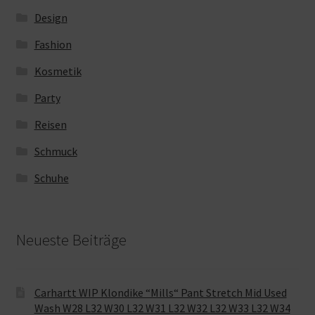
Design
Fashion
Kosmetik
Party
Reisen
Schmuck
Schuhe
Neueste Beiträge
Carhartt WIP Klondike “Mills“ Pant Stretch Mid Used
Wash W28 L32 W30 L32 W31 L32 W32 L32 W33 L32 W34