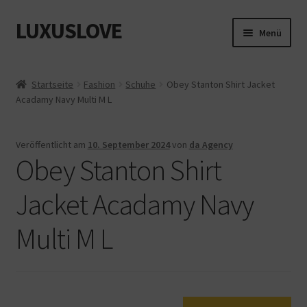
LUXUSLOVE
Zur
Zum
Menü
Navigation
Inhalt
springen
springen
Start
Startseite
Fashion
Schuhe
Obey Stanton Shirt Jacket
Acadamy Navy Multi M L
Cookie-Richtlinie (EU)
Datenschutz
Veröffentlicht am
10. September 2024
von
da Agency
Obey Stanton Shirt
Impressum
Jacket Acadamy Navy
Kasse
Multi M L
Mein Konto
Shop