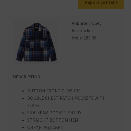
Report Content
Warenkorb
Anbieter:
Obey
Art:
Jackets
Preis:
180.00
DESCRIPTION
BUTTON
FRONT
CLOSURE
DOUBLE
CHEST
PATCH
POCKETS
WITH
FLAPS
SIDE
SEAM
POCKET
ENTRY
STRAIGHT
BOTTOM
HEM
OBEY
FLAG
LABEL