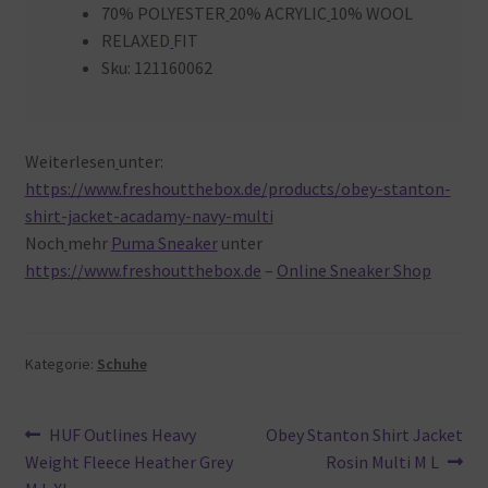
70% POLYESTER
20% ACRYLIC
10% WOOL
RELAXED
FIT
Sku: 121160062
Weiterlesen
unter:
https://www.freshoutthebox.de/products/obey-stanton-
shirt-jacket-acadamy-navy-multi
Noch
mehr
Puma Sneaker
unter
https://www.freshoutthebox.de
–
Online Sneaker Shop
Kategorie:
Schuhe
Beitragsnavigation
Vorheriger
Nächster
HUF Outlines Heavy
Obey Stanton Shirt Jacket
Beitrag:
Beitrag:
Weight Fleece Heather Grey
Rosin Multi M L