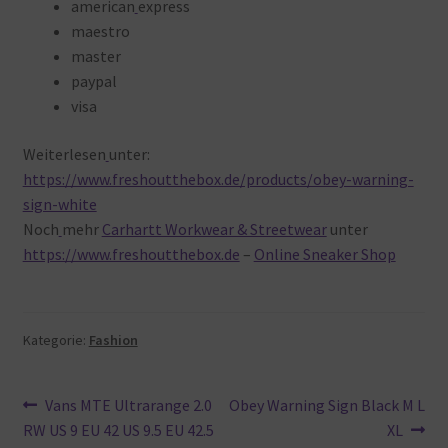
american
express
maestro
master
paypal
visa
Weiterlesen
unter:
https://www.freshoutthebox.de/products/obey-warning-
sign-white
Noch
mehr
Carhartt Workwear & Streetwear
unter
https://www.freshoutthebox.de
–
Online Sneaker Shop
Kategorie:
Fashion
Beitragsnavigation
Vorheriger
Nächster
Vans MTE Ultrarange 2.0
Obey Warning Sign Black M L
Beitrag:
Beitrag:
RW US 9 EU 42 US 9.5 EU 42.5
XL