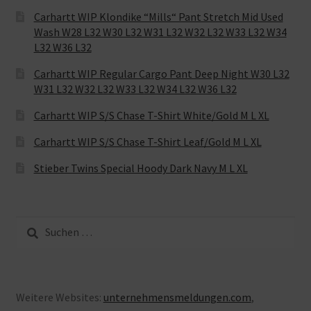
Carhartt WIP Klondike “Mills“ Pant Stretch Mid Used
Wash W28 L32 W30 L32 W31 L32 W32 L32 W33 L32 W34
L32 W36 L32
Carhartt WIP Regular Cargo Pant Deep Night W30 L32
W31 L32 W32 L32 W33 L32 W34 L32 W36 L32
Carhartt WIP S/S Chase T-Shirt White/Gold M L XL
Carhartt WIP S/S Chase T-Shirt Leaf/Gold M L XL
Stieber Twins Special Hoody Dark Navy M L XL
Suche
nach:
Weitere Websites:
unternehmensmeldungen.com
,