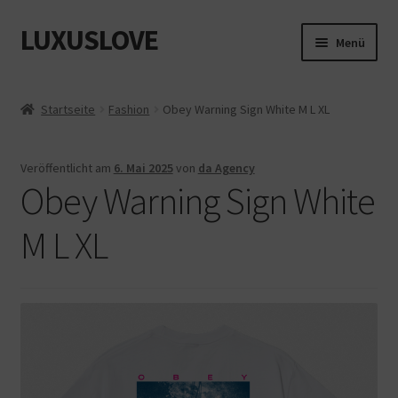
LUXUSLOVE
Zur
Zum
Menü
Navigation
Inhalt
springen
springen
Start
Startseite
Fashion
Obey Warning Sign White M L XL
Cookie-Richtlinie (EU)
Veröffentlicht am
6. Mai 2025
von
da Agency
Datenschutz
Obey Warning Sign White
Impressum
M L XL
Kasse
Mein Konto
Shop