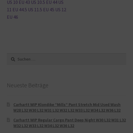
US 10 EU 43 US 10.5 EU 44 US
11 EU 44.5 US 11.5 EU 45 US 12
EU 46
Suche
nach:
Neueste Beiträge
Carhartt WIP Klondike “Mills“ Pant Stretch Mid Used Wash
W28 L32 W30 L32 W31 L32 W32 L32 W33 L32 W34 L32 W36 L32
Carhartt WIP Regular Cargo Pant Deep Night W30 L32 W31 L32
W32 L32 W33 L32 W34 L32 W36 L32