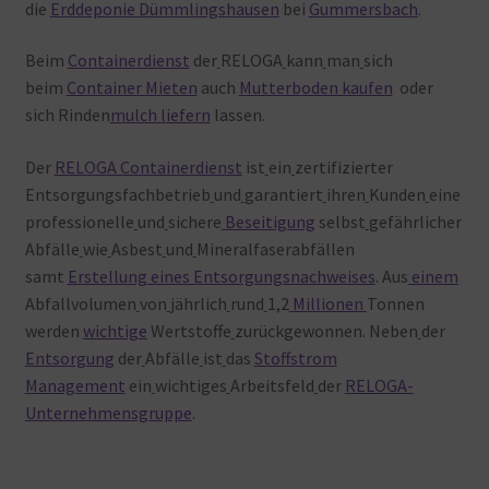
die
Erddeponie Dümmlingshausen
bei
Gummersbach
.
Beim
Containerdienst
der
RELOGA
kann
man
sich
beim
Container Mieten
auch
Mutterboden kaufen
oder
sich Rinden
mulch liefern
lassen.
Der
RELOGA Containerdienst
ist
ein
zertifizierter
Entsorgungsfachbetrieb
und
garantiert
ihren
Kunden
eine
professionelle
und
sichere
Beseitigung
selbst
gefährlicher
Abfälle
wie
Asbest
und
Mineralfaserabfällen
samt
Erstellung eines Entsorgungsnachweises
. Aus
einem
Abfallvolumen
von
jährlich
rund
1,2
Millionen
Tonnen
werden
wichtige
Wertstoffe
zurückgewonnen. Neben
der
Entsorgung
der
Abfälle
ist
das
Stoffstrom
Management
ein
wichtiges
Arbeitsfeld
der
RELOGA-
Unternehmensgruppe
.