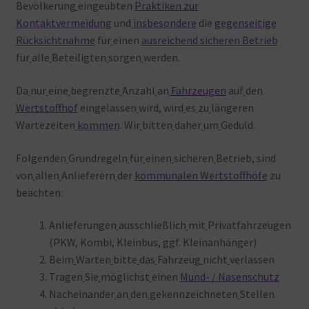
Bevölkerung
eingeübten
Praktiken zur
Kontaktvermeidung
und
insbesondere
die
gegenseitige
Rücksichtnahme
für
einen
ausreichend sicheren Betrieb
für
alle
Beteiligten
sorgen
werden.
Da
nur
eine
begrenzte
Anzahl
an
Fahrzeugen
auf
den
Wertstoffhof
eingelassen
wird, wird
es
zu
längeren
Wartezeiten
kommen
. Wir
bitten
daher
um
Geduld.
Folgenden
Grundregeln
für
einen
sicheren
Betrieb, sind
von
allen
Anlieferern
der
kommunalen Wertstoffhöfe
zu
beachten:
Anlieferungen
ausschließlich
mit
Privatfahrzeugen
(PKW, Kombi, Kleinbus, ggf. Kleinanhänger)
Beim
Warten
bitte
das
Fahrzeug
nicht
verlassen
Tragen
Sie
möglichst
einen
Mund- / Nasenschutz
Nacheinander
an
den
gekennzeichneten
Stellen