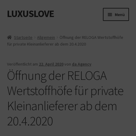
LUXUSLOVE
Zur
Zum
Menü
Navigation
Inhalt
springen
springen
Start
Startseite
Allgemein
Öffnung der RELOGA Wertstoffhöfe
für private Kleinanlieferer ab dem 20.4.2020
Cookie-Richtlinie (EU)
Datenschutz
Veröffentlicht am
22. April 2020
von
da Agency
Öffnung der RELOGA
Impressum
Wertstoffhöfe für private
Kasse
Kleinanlieferer ab dem
Mein Konto
20.4.2020
Shop