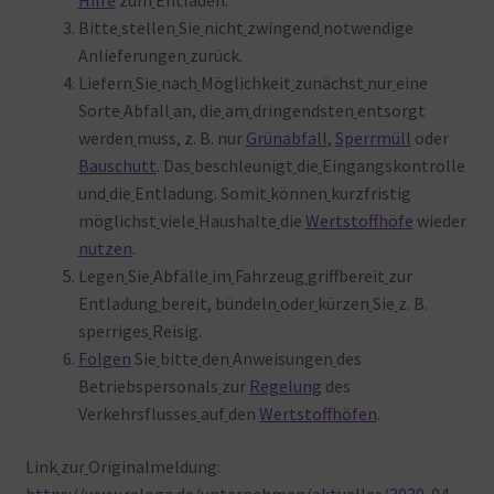
Hilfe
zum
Entladen.
Bitte
stellen
Sie
nicht
zwingend
notwendige
Anlieferungen
zurück.
Liefern
Sie
nach
Möglichkeit
zunächst
nur
eine
Sorte
Abfall
an, die
am
dringendsten
entsorgt
werden
muss, z. B. nur
Grünabfall
,
Sperrmüll
oder
Bauschutt
. Das
beschleunigt
die
Eingangskontrolle
und
die
Entladung. Somit
können
kurzfristig
möglichst
viele
Haushalte
die
Wertstoffhöfe
wieder
nutzen
.
Legen
Sie
Abfälle
im
Fahrzeug
griffbereit
zur
Entladung
bereit, bündeln
oder
kürzen
Sie
z. B.
sperriges
Reisig.
Folgen
Sie
bitte
den
Anweisungen
des
Betriebspersonals
zur
Regelung
des
Verkehrsflusses
auf
den
Wertstoffhöfen
.
Link
zur
Originalmeldung: