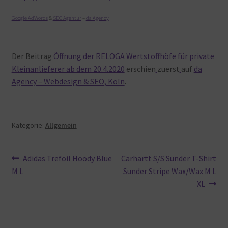
Google AdWords
&
SEO Agentur
–
da Agency
Der
Beitrag
Öffnung der RELOGA Wertstoffhöfe für private
Kleinanlieferer ab dem 20.4.2020
erschien
zuerst
auf
da
Agency – Webdesign & SEO, Köln
.
Kategorie:
Allgemein
Beitragsnavigation
Vorheriger
Nächster
Adidas Trefoil Hoody Blue
Carhartt S/S Sunder T-Shirt
Beitrag:
Beitrag:
M L
Sunder Stripe Wax/Wax M L
XL