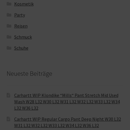
Kosmetik
Party
Reisen
Schmuck
Schuhe
Neueste Beiträge
Carhartt WIP Klondike “Mills“ Pant Stretch Mid Used
Wash W28 L32 W30 L32 W31 L32 W32 L32 W33 L32 W34
L32 W36 L32
Carhartt WIP Regular Cargo Pant Deep Night W30 L32
W31 L32 W32 L32 W33 L32 W34 L32 W36 L32