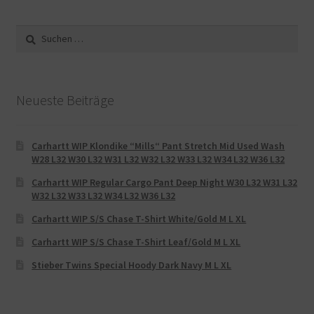
Suche
nach:
Neueste Beiträge
Carhartt WIP Klondike “Mills“ Pant Stretch Mid Used Wash
W28 L32 W30 L32 W31 L32 W32 L32 W33 L32 W34 L32 W36 L32
Carhartt WIP Regular Cargo Pant Deep Night W30 L32 W31 L32
W32 L32 W33 L32 W34 L32 W36 L32
Carhartt WIP S/S Chase T-Shirt White/Gold M L XL
Carhartt WIP S/S Chase T-Shirt Leaf/Gold M L XL
Stieber Twins Special Hoody Dark Navy M L XL