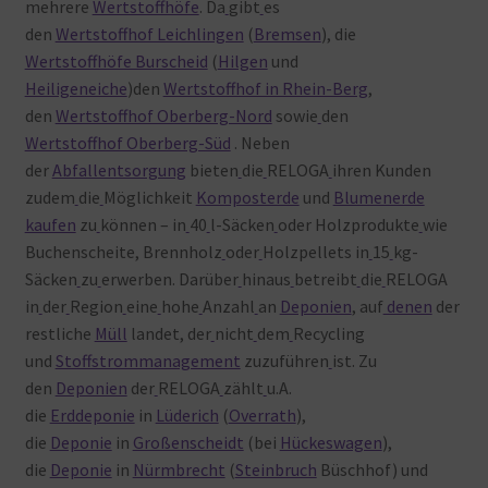
mehrere
Wertstoffhöfe
. Da
gibt
es
den
Wertstoffhof Leichlingen
(
Bremsen
), die
Wertstoffhöfe Burscheid
(
Hilgen
und
Heiligeneiche
)den
Wertstoffhof in Rhein-Berg
,
den
Wertstoffhof Oberberg-Nord
sowie
den
Wertstoffhof Oberberg-Süd
. Neben
der
Abfallentsorgung
bieten
die
RELOGA
ihren Kunden
zudem
die
Möglichkeit
Komposterde
und
Blumenerde
kaufen
zu
können – in
40
l-Säcken
oder
Holzprodukte
wie
Buchenscheite, Brennholz
oder
Holzpellets in
15
kg-
Säcken
zu
erwerben. Darüber
hinaus
betreibt
die
RELOGA
in
der
Region
eine
hohe
Anzahl
an
Deponien
, auf
denen
der
restliche
Müll
landet, der
nicht
dem
Recycling
und
Stoffstrommanagement
zuzuführen
ist. Zu
den
Deponien
der
RELOGA
zählt
u.A.
die
Erddeponie
in
Lüderich
(
Overrath
),
die
Deponie
in
Großenscheidt
(bei
Hückeswagen
),
die
Deponie
in
Nürmbrecht
(
Steinbruch
Büschhof) und