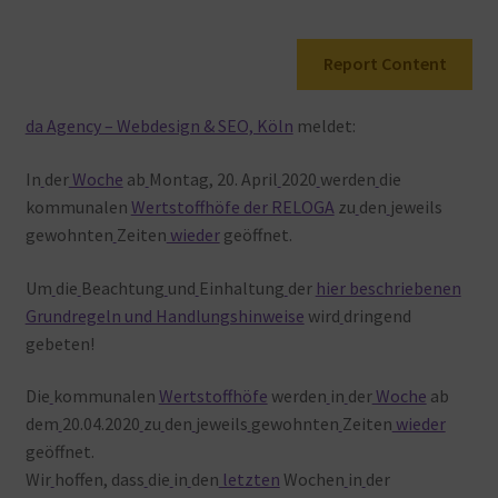
Warenkorb
Report Content
da Agency – Webdesign & SEO, Köln
meldet:
In
der
Woche
ab
Montag, 20. April
2020
werden
die
kommunalen
Wertstoffhöfe der RELOGA
zu
den
jeweils
gewohnten
Zeiten
wieder
geöffnet.
Um
die
Beachtung
und
Einhaltung
der
hier beschriebenen
Grundregeln und Handlungshinweise
wird
dringend
gebeten!
Die
kommunalen
Wertstoffhöfe
werden
in
der
Woche
ab
dem
20.04.2020
zu
den
jeweils
gewohnten
Zeiten
wieder
geöffnet.
Wir
hoffen, dass
die
in
den
letzten
Wochen
in
der