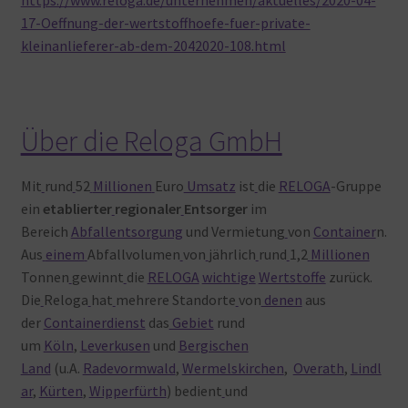
https://www.reloga.de/unternehmen/aktuelles/2020-04-
17-Oeffnung-der-wertstoffhoefe-fuer-private-
kleinanlieferer-ab-dem-2042020-108.html
Über die Reloga GmbH
Mit
rund
52
Millionen
Euro
Umsatz
ist
die
RELOGA
-Gruppe
ein
etablierter
regionaler
Entsorger
im
Bereich
Abfallentsorgung
und Vermietung
von
Container
n.
Aus
einem
Abfallvolumen
von
jährlich
rund
1,2
Millionen
Tonnen
gewinnt
die
RELOGA
wichtige
Wertstoffe
zurück.
Die
Reloga
hat
mehrere Standorte
von
denen
aus
der
Containerdienst
das
Gebiet
rund
um
Köln
,
Leverkusen
und
Bergischen
Land
(u.A.
Radevormwald
,
Wermelskirchen
,
Overath
,
Lindl
ar
,
Kürten
,
Wipperfürth
) bedient
und