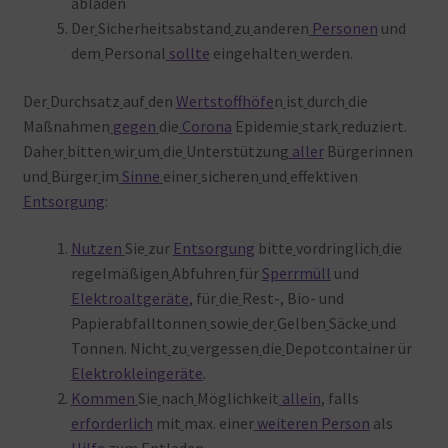
abladen
Der
Sicherheitsabstand
zu
anderen
Personen
und
dem
Personal
sollte
eingehalten
werden.
Der
Durchsatz
auf
den
Wertstoffhöfe
n
ist
durch
die
Maßnahmen
gegen
die
Corona
Epidemie
stark
reduziert.
Daher
bitten
wir
um
die
Unterstützung
aller
Bürgerinnen
und
Bürger
im
Sinne
einer
sicheren
und
effektiven
Entsorgung
:
Nutzen
Sie
zur
Entsorgung
bitte
vordringlich
die
regelmäßigen
Abfuhren
für
Sperrmüll
und
Elektroaltgeräte
, für
die
Rest-, Bio- und
Papierabfalltonnen
sowie
der
Gelben
Säcke
und
Tonnen. Nicht
zu
vergessen
die
Depotcontainer ür
Elektrokleingeräte
.
Kommen
Sie
nach
Möglichkeit
allein
, falls
erforderlich
mit
max. einer
weiteren
Person
als