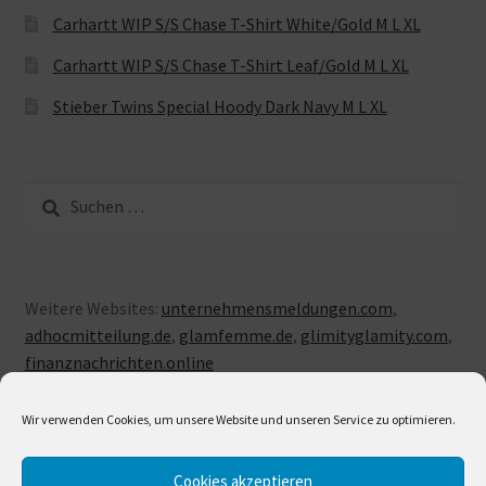
Carhartt WIP S/S Chase T-Shirt White/Gold M L XL
Carhartt WIP S/S Chase T-Shirt Leaf/Gold M L XL
Stieber Twins Special Hoody Dark Navy M L XL
Suche
nach:
Weitere Websites:
unternehmensmeldungen.com
,
adhocmitteilung.de
,
glamfemme.de
,
glimityglamity.com
,
finanznachrichten.online
Wir verwenden Cookies, um unsere Website und unseren Service zu optimieren.
Cookies akzeptieren