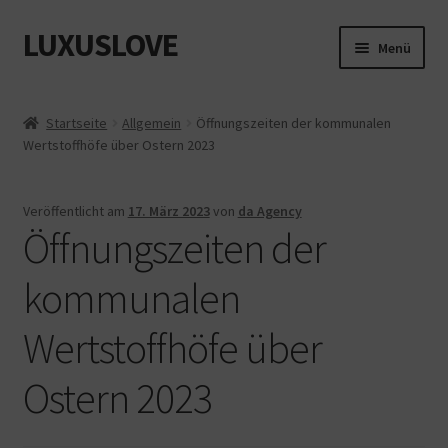
LUXUSLOVE
Zur
Zum
Menü
Navigation
Inhalt
springen
springen
Start
Startseite
Allgemein
Öffnungszeiten der kommunalen
Wertstoffhöfe über Ostern 2023
Cookie-Richtlinie (EU)
Datenschutz
Veröffentlicht am
17. März 2023
von
da Agency
Öffnungszeiten der
Impressum
kommunalen
Kasse
Wertstoffhöfe über
Mein Konto
Ostern 2023
Shop