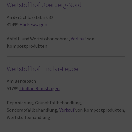
Wertstoffhof Oberberg-Nord
An
der
Schlossfabrik
32
42499
Hückeswagen
Abfall- und
Wertstoffannahme,
Verkauf
von
Kompostprodukten
Wertstoffhof Lindlar-Leppe
Am
Berkebach
51789
Lindlar-Remshagen
Deponierung, Grünabfallbehandlung,
Sonderabfallbehandlung,
Verkauf
von
Kompostprodukten,
Wertstoffbehandlung