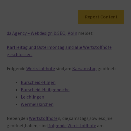
Warenkorb
Report Content
da Agency – Webdesign & SEO, Köln
meldet:
Karfreitag und Ostermontag sind alle Wertstoffhöfe
geschlossen.
Folgende
Wertstoffhöfe
sind
am
Karsamstag
geöffnet:
Burscheid-Hilgen
Burscheid-Heiligeneiche
Leichlingen
Wermelskirchen
Neben
den
Wertstoffhöfe
n, die
samstags
sowieso
nie
geöffnet
haben, sind
folgende
Wertstoffhöfe
am