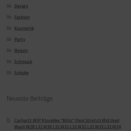
Design
Fashion
Kosmetik
Party
Reisen
Schmuck
Schuhe
Neueste Beiträge
Carhartt WIP Klondike “Mills“ Pant Stretch Mid Used
Wash W28 L32 W30 L32 W31 L32 W32 L32 W33 L32 W34