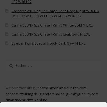
L32 W36 L32
Carhartt WIP Regular Cargo Pant Deep Night W30 L32
W31 L32 W32 L32 W33 L32 W34 L32 W36 L32
Carhartt WIP S/S Chase T-Shirt White/Gold M L XL
Carhartt WIP S/S Chase T-Shirt Leaf/Gold M L XL
Stieber Twins Special Hoody Dark Navy M L XL
Suche
nach:
Weitere Websites:
unternehmensmeldungen.com
,
adhocmitteilung.de
,
glamfemme.de
,
glimityglamity.com
,
finanznachrichten.online