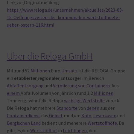
Link
zur
Originalmeldung:
https://www.reloga.de/unternehmen/aktuelles/2023-03-
15-Oeffnungszeiten-der-kommunalen-wertstoffhoefe-
ueber-ostern-116.html
Über die Reloga GmbH
Mit
rund
52
Millionen
Euro
Umsatz
ist
die
RELOGA-Gruppe
ein
etablierter
regionaler
Entsorger
im
Bereich
Abfallentsorgung
und
Vermietung von Containern
. Aus
einem
Abfallvolumen
von
jährlich
rund
1,2
Millionen
Tonnen
gewinnt
die
Reloga
wichtige
Wertstoffe
zurück.
Die
Reloga
hat
mehrere
Standorte
von
denen
aus
der
Containerdienst
das
Gebiet
rund
um
Köln
,
Leverkusen
und
Bergischen Land
bedient
und
meherere
Wertstoffhöfe
. Da
gibt
es
den
Wertstoffhof
in
Leichlingen
, den