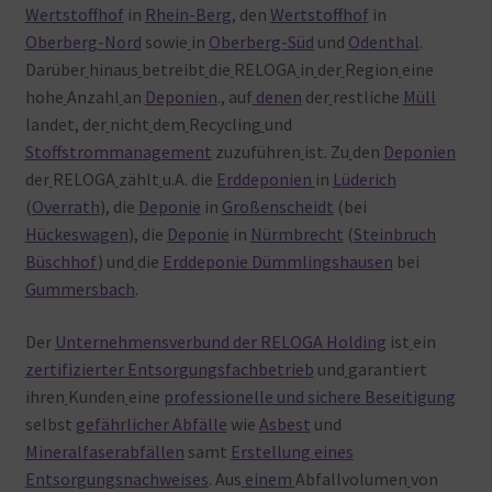
Wertstoffhof
in
Rhein-Berg
, den
Wertstoffhof
in
Oberberg-Nord
sowie
in
Oberberg-Süd
und
Odenthal
.
Darüber
hinaus
betreibt
die
RELOGA
in
der
Region
eine
hohe
Anzahl
an
Deponien
., auf
denen
der
restliche
Müll
landet, der
nicht
dem
Recycling
und
Stoffstrommanagement
zuzuführen
ist. Zu
den
Deponien
der
RELOGA
zählt
u.A. die
Erddeponien
in
Lüderich
(
Overrath
), die
Deponie
in
Großenscheidt
(bei
Hückeswagen
), die
Deponie
in
Nürmbrecht
(
Steinbruch
Büschhof
) und
die
Erddeponie Dümmlingshausen
bei
Gummersbach
.
Der
Unternehmensverbund der RELOGA Holding
ist
ein
zertifizierter Entsorgungsfachbetrieb
und
garantiert
ihren
Kunden
eine
professionelle und sichere Beseitigung
selbst
gefährlicher Abfälle
wie
Asbest
und
Mineralfaserabfällen
samt
Erstellung eines
Entsorgungsnachweises
. Aus
einem
Abfallvolumen
von