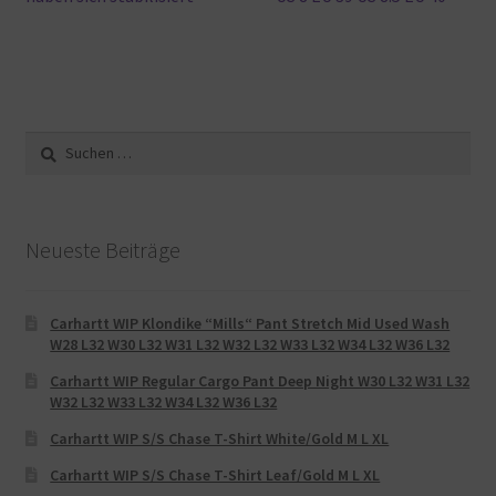
Suche
nach:
Neueste Beiträge
Carhartt WIP Klondike “Mills“ Pant Stretch Mid Used Wash
W28 L32 W30 L32 W31 L32 W32 L32 W33 L32 W34 L32 W36 L32
Carhartt WIP Regular Cargo Pant Deep Night W30 L32 W31 L32
W32 L32 W33 L32 W34 L32 W36 L32
Carhartt WIP S/S Chase T-Shirt White/Gold M L XL
Carhartt WIP S/S Chase T-Shirt Leaf/Gold M L XL