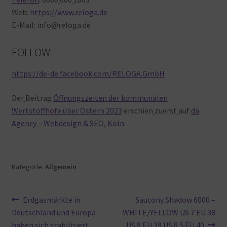
Web:
https://www.reloga.de
E-Mail: info@reloga.de
FOLLOW
https://de-de.facebook.com/RELOGA.GmbH
Der
Beitrag
Öffnungszeiten der kommunalen
Wertstoffhöfe über Ostern 2023
erschien
zuerst
auf
da
Agency – Webdesign & SEO, Köln
.
Kategorie:
Allgemein
Beitragsnavigation
Vorheriger
Nächster
Erdgasmärkte in
Saucony Shadow 6000 –
Beitrag:
Beitrag:
Deutschland und Europa
WHITE/YELLOW US 7 EU 38
haben sich stabilisiert
US 8 EU 39 US 8.5 EU 40