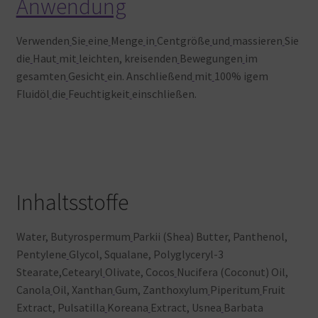
Anwendung
Verwenden
Sie
eine
Menge
in
Centgröße
und
massieren
Sie
die
Haut
mit
leichten, kreisenden
Bewegungen
im
gesamten
Gesicht
ein. Anschließend
mit
100% igem
Fluidöl
die
Feuchtigkeit
einschließen.
Inhaltsstoffe
Water, Butyrospermum
Parkii (Shea) Butter, Panthenol,
Pentylene
Glycol, Squalane, Polyglyceryl-3
Stearate,Cetearyl
Olivate, Cocos
Nucifera (Coconut) Oil,
Canola
Oil, Xanthan
Gum, Zanthoxylum
Piperitum
Fruit
Extract, Pulsatilla
Koreana
Extract, Usnea
Barbata