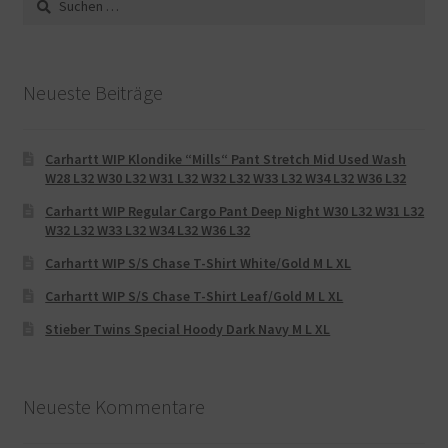
nach:
Neueste Beiträge
Carhartt WIP Klondike “Mills“ Pant Stretch Mid Used Wash
W28 L32 W30 L32 W31 L32 W32 L32 W33 L32 W34 L32 W36 L32
Carhartt WIP Regular Cargo Pant Deep Night W30 L32 W31 L32
W32 L32 W33 L32 W34 L32 W36 L32
Carhartt WIP S/S Chase T-Shirt White/Gold M L XL
Carhartt WIP S/S Chase T-Shirt Leaf/Gold M L XL
Stieber Twins Special Hoody Dark Navy M L XL
Neueste Kommentare