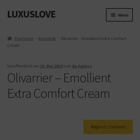
LUXUSLOVE
Zur
Zum
Menü
Navigation
Inhalt
springen
springen
Start
Startseite
Kosmetik
Olivarrier – Emollient Extra Comfort
Cream
Cookie-Richtlinie (EU)
Datenschutz
Veröffentlicht am
10. Mai 2019
von
da Agency
Olivarrier – Emollient
Impressum
Extra Comfort Cream
Kasse
Mein Konto
Report Content
Shop