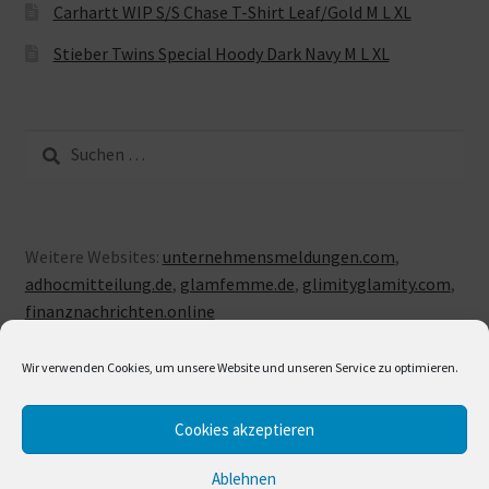
Carhartt WIP S/S Chase T-Shirt Leaf/Gold M L XL
Stieber Twins Special Hoody Dark Navy M L XL
Suche
nach:
Weitere Websites:
unternehmensmeldungen.com
,
adhocmitteilung.de
,
glamfemme.de
,
glimityglamity.com
,
finanznachrichten.online
Wir verwenden Cookies, um unsere Website und unseren Service zu optimieren.
Cookies akzeptieren
© LUXUSLOVE 2026
Erstellt mit Storefront & WooCommerce
.
Ablehnen