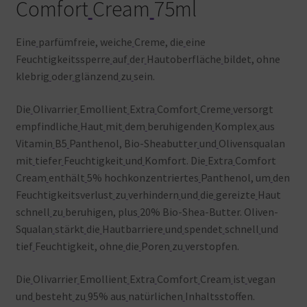
Comfort
Cream
75ml
Eine
parfümfreie, weiche
Creme, die
eine
Feuchtigkeitssperre
auf
der
Hautoberfläche
bildet, ohne
klebrig
oder
glänzend
zu
sein.
Die
Olivarrier
Emollient
Extra
Comfort
Creme
versorgt
empfindliche
Haut
mit
dem
beruhigenden
Komplex
aus
Vitamin
B5
Panthenol, Bio-Sheabutter
und
Olivensqualan
mit
tiefer
Feuchtigkeit
und
Komfort. Die
Extra
Comfort
Cream
enthält
5% hochkonzentriertes
Panthenol, um
den
Feuchtigkeitsverlust
zu
verhindern
und
die
gereizte
Haut
schnell
zu
beruhigen, plus
20% Bio-Shea-Butter. Oliven-
Squalan
stärkt
die
Hautbarriere
und
spendet
schnell
und
tief
Feuchtigkeit, ohne
die
Poren
zu
verstopfen.
Die
Olivarrier
Emollient
Extra
Comfort
Cream
ist
vegan
und
besteht
zu
95% aus
natürlichen
Inhaltsstoffen.