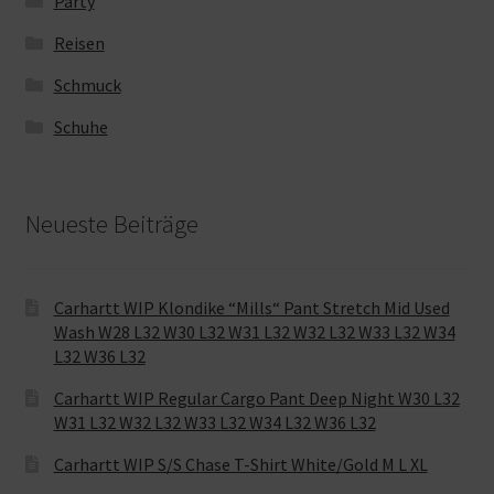
Party
Reisen
Schmuck
Schuhe
Neueste Beiträge
Carhartt WIP Klondike “Mills“ Pant Stretch Mid Used
Wash W28 L32 W30 L32 W31 L32 W32 L32 W33 L32 W34
L32 W36 L32
Carhartt WIP Regular Cargo Pant Deep Night W30 L32
W31 L32 W32 L32 W33 L32 W34 L32 W36 L32
Carhartt WIP S/S Chase T-Shirt White/Gold M L XL