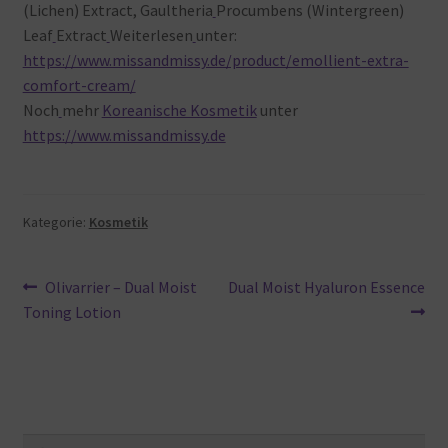
(Lichen) Extract, Gaultheria
Procumbens (Wintergreen)
Leaf
Extract
Weiterlesen
unter:
https://www.missandmissy.de/product/emollient-extra-
comfort-cream/
Noch
mehr
Koreanische Kosmetik
unter
https://www.missandmissy.de
Kategorie:
Kosmetik
Beitragsnavigation
Vorheriger
Nächster
Olivarrier – Dual Moist
Dual Moist Hyaluron Essence
Beitrag:
Beitrag:
Toning Lotion
Suche