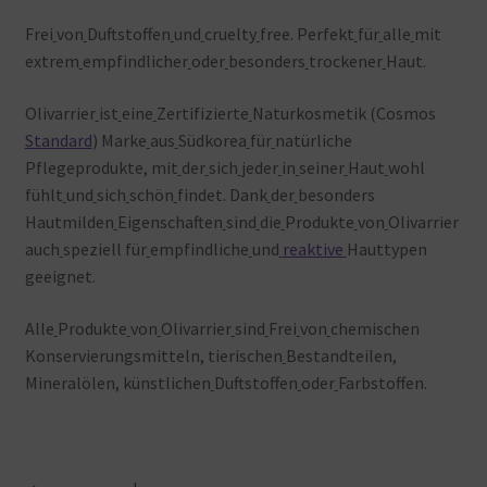
Frei
von
Duftstoffen
und
cruelty
free. Perfekt
für
alle
mit
extrem
empfindlicher
oder
besonders
trockener
Haut.
Olivarrier
ist
eine
Zertifizierte
Naturkosmetik (Cosmos
Standard
) Marke
aus
Südkorea
für
natürliche
Pflegeprodukte, mit
der
sich
jeder
in
seiner
Haut
wohl
fühlt
und
sich
schön
findet. Dank
der
besonders
Hautmilden
Eigenschaften
sind
die
Produkte
von
Olivarrier
auch
speziell
für
empfindliche
und
reaktive
Hauttypen
geeignet.
Alle
Produkte
von
Olivarrier
sind
Frei
von
chemischen
Konservierungsmitteln, tierischen
Bestandteilen,
Mineralölen, künstlichen
Duftstoffen
oder
Farbstoffen.