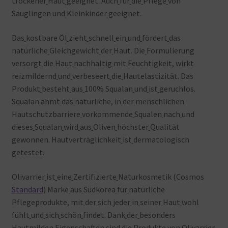
trockener
Haut
geeignet. Auch
für
die
Pflege
von
Säuglingen
und
Kleinkinder
geeignet.
Das
kostbare Öl
zieht
schnell
ein
und
fördert
das
natürliche
Gleichgewicht
der
Haut. Die
Formulierung
versorgt
die
Haut
nachhaltig
mit
Feuchtigkeit, wirkt
reizmildernd
und
verbeseert
die
Hautelastizität. Das
Produkt
besteht
aus
100% Squalan
und
ist
geruchlos.
Squalan
ahmt
das
natürliche, in
der
menschlichen
Hautschutzbarriere
vorkommende
Squalen
nach
und
dieses
Squalan
wird
aus
Oliven
höchster
Qualität
gewonnen. Hautverträglichkeit
ist
dermatologisch
getestet.
Olivarrier
ist
eine
Zertifizierte
Naturkosmetik (Cosmos
Standard
) Marke
aus
Südkorea
für
natürliche
Pflegeprodukte, mit
der
sich
jeder
in
seiner
Haut
wohl
fühlt
und
sich
schön
findet. Dank
der
besonders
Hautmilden
Eigenschaften
sind
die
Produkte
von
Olivarrier