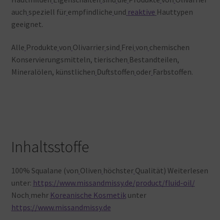
auch
speziell
für
empfindliche
und
reaktive
Hauttypen
geeignet.
Alle
Produkte
von
Olivarrier
sind
Frei
von
chemischen
Konservierungsmitteln, tierischen
Bestandteilen,
Mineralölen, künstlichen
Duftstoffen
oder
Farbstoffen.
Inhaltsstoffe
100% Squalane (von
Oliven
höchster
Qualität) Weiterlesen
unter:
https://www.missandmissy.de/product/fluid-oil/
Noch
mehr
Koreanische Kosmetik
unter
https://www.missandmissy.de