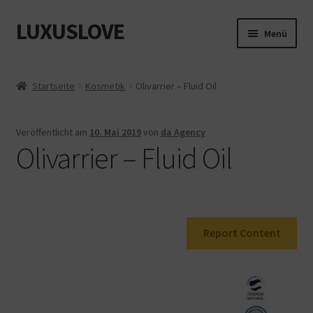
LUXUSLOVE
Zur
Zum
Menü
Navigation
Inhalt
springen
springen
Start
Startseite
Kosmetik
Olivarrier – Fluid Oil
Cookie-Richtlinie (EU)
Veröffentlicht am
10. Mai 2019
von
da Agency
Datenschutz
Olivarrier – Fluid Oil
Impressum
Kasse
Report Content
Mein Konto
Shop