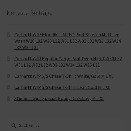
Neueste Beiträge
Carhartt WIP Klondike “Mills“ Pant Stretch Mid Used
Wash W28 L32 W30 L32 W31 L32 W32 L32 W33 L32 W34
L32 W36 L32
Carhartt WIP Regular Cargo Pant Deep Night W30 L32
W31 L32 W32 L32 W33 L32 W34 L32 W36 L32
Carhartt WIP S/S Chase T-Shirt White/Gold M L XL
Carhartt WIP S/S Chase T-Shirt Leaf/Gold M L XL
Stieber Twins Special Hoody Dark Navy M L XL
Suche
nach: