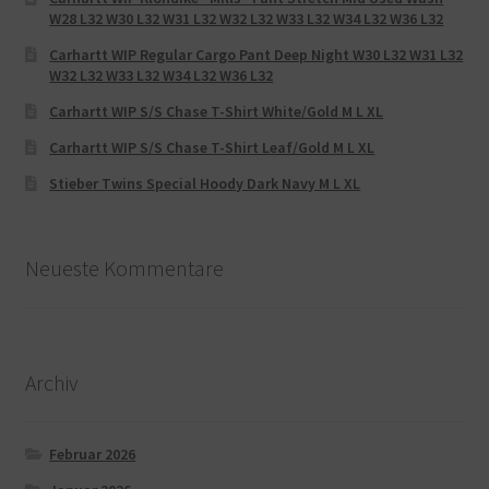
W28 L32 W30 L32 W31 L32 W32 L32 W33 L32 W34 L32 W36 L32
Carhartt WIP Regular Cargo Pant Deep Night W30 L32 W31 L32
W32 L32 W33 L32 W34 L32 W36 L32
Carhartt WIP S/S Chase T-Shirt White/Gold M L XL
Carhartt WIP S/S Chase T-Shirt Leaf/Gold M L XL
Stieber Twins Special Hoody Dark Navy M L XL
Neueste Kommentare
Archiv
Februar 2026