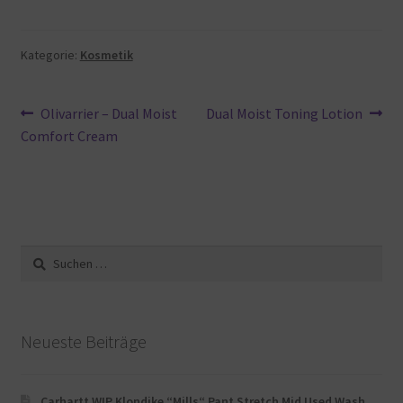
Kategorie:
Kosmetik
Beitragsnavigation
Vorheriger
Nächster
Olivarrier – Dual Moist
Dual Moist Toning Lotion
Beitrag:
Beitrag:
Comfort Cream
Suche
nach:
Neueste Beiträge
Carhartt WIP Klondike “Mills“ Pant Stretch Mid Used Wash