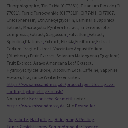
Fluorphlogopite, Tin
Oxide (Ci77861), Titanium
Dioxide (Ci
77891), Ferric
Ferrocyanide (Ci
77510), Ci
77491, Ci77007,
Chlorphenesin, Ethylhexylglycerin, Laminaria
Japonica
Extract, Macrocystis
Pyrifera
Extract, Enteromorpha
Compressa
Extract, Sargassum
Fulvellum
Extract,
Spirulina
Platensis
Extract, Hizikia
Fusiforme
Extract,
Codium
Fragile
Extract, Vaccinium
Angustifolium
(Blueberry) Fruit
Extract, Solanum
Melongena (Eggplant)
Fruit
Extract, Agave
Americana
Leaf
Extract,
Hydroxyethylcellulose, Disodium
Edta, Caffeine, Sapphire
Powder, Fragrance
Weiterlesen
unter:
https://www.missandmissy.de/product/petitfee-agave-
cooling-hydrogel-eye-mask/
Noch
mehr
Koreanische Kosmetik
unter
https://www.missandmissy.de
. Alle
Bestseller
,
Angebote
,
Hautpflege
,
Reinigung & Peeling
,
Toner/Gesichtsspray
,
Serum/Ampoule/Essence
,