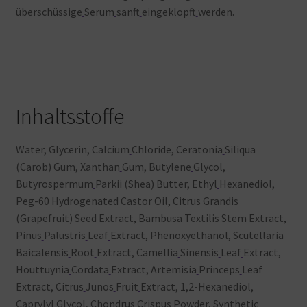
überschüssige
Serum
sanft
eingeklopft
werden.
Inhaltsstoffe
Water, Glycerin, Calcium
Chloride, Ceratonia
Siliqua
(Carob) Gum, Xanthan
Gum, Butylene
Glycol,
Butyrospermum
Parkii (Shea) Butter, Ethyl
Hexanediol,
Peg-60
Hydrogenated
Castor
Oil, Citrus
Grandis
(Grapefruit) Seed
Extract, Bambusa
Textilis
Stem
Extract,
Pinus
Palustris
Leaf
Extract, Phenoxyethanol, Scutellaria
Baicalensis
Root
Extract, Camellia
Sinensis
Leaf
Extract,
Houttuynia
Cordata
Extract, Artemisia
Princeps
Leaf
Extract, Citrus
Junos
Fruit
Extract, 1,2-Hexanediol,
Caprylyl
Glycol, Chondrus
Crispus
Powder, Synthetic