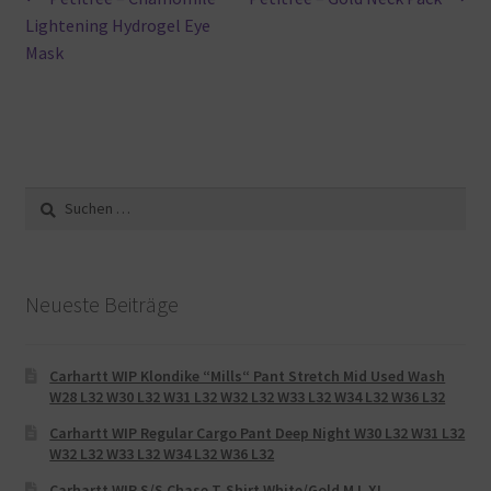
Beitragsnavigation
Beitrag:
Beitrag:
Lightening Hydrogel Eye
Mask
Suche
nach:
Neueste Beiträge
Carhartt WIP Klondike “Mills“ Pant Stretch Mid Used Wash
W28 L32 W30 L32 W31 L32 W32 L32 W33 L32 W34 L32 W36 L32
Carhartt WIP Regular Cargo Pant Deep Night W30 L32 W31 L32
W32 L32 W33 L32 W34 L32 W36 L32
Carhartt WIP S/S Chase T-Shirt White/Gold M L XL