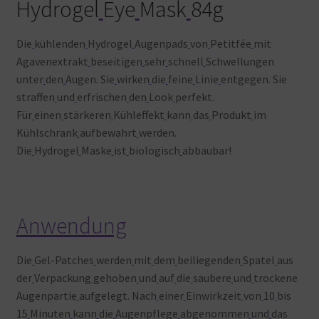
Hydrogel
Eye
Mask
84g
Die
kühlenden
Hydrogel
Augenpads
von
Petitfée
mit
Agavenextrakt
beseitigen
sehr
schnell
Schwellungen
unter
den
Augen. Sie
wirken
die
feine
Linie
entgegen. Sie
straffen
und
erfrischen
den
Look
perfekt.
Für
einen
stärkeren
Kühleffekt
kann
das
Produkt
im
Kühlschrank
aufbewahrt
werden.
Die
Hydrogel
Maske
ist
biologisch
abbaubar!
Anwendung
Die
Gel-Patches
werden
mit
dem
beiliegenden
Spatel
aus
der
Verpackung
gehoben
und
auf
die
saubere
und
trockene
Augenpartie
aufgelegt. Nach
einer
Einwirkzeit
von
10
bis
15
Minuten
kann
die
Augenpflege
abgenommen
und
das