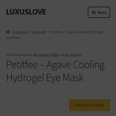
LUXUSLOVE
Zur
Zum
Menü
Navigation
Inhalt
springen
springen
Start
Startseite
Kosmetik
Petitfee – Agave Cooling Hydrogel
Eye Mask
Cookie-Richtlinie (EU)
Datenschutz
Veröffentlicht am
24. August 2020
von
da Agency
Petitfee – Agave Cooling
Impressum
Hydrogel Eye Mask
Kasse
Mein Konto
Report Content
Shop