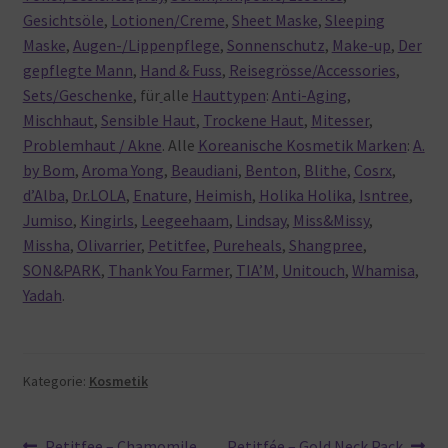
Gesichtsöle
,
Lotionen/Creme
,
Sheet Maske
,
Sleeping
Maske
,
Augen-/Lippenpflege
,
Sonnenschutz
,
Make-up
,
Der
gepflegte Mann
,
Hand & Fuss
,
Reisegrösse/Accessories
,
Sets/Geschenke
, für
alle
Hauttypen
:
Anti-Aging
,
Mischhaut
,
Sensible Haut
,
Trockene Haut
,
Mitesser
,
Problemhaut / Akne
. Alle
Koreanische Kosmetik Marken
:
A.
by Bom
,
Aroma Yong
,
Beaudiani
,
Benton
,
Blithe
,
Cosrx
,
d’Alba
,
Dr.LOLA
,
Enature
,
Heimish
,
Holika Holika
,
Isntree
,
Jumiso
,
Kingirls
,
Leegeehaam
,
Lindsay
,
Miss&Missy
,
Missha
,
Olivarrier
,
Petitfee
,
Pureheals
,
Shangpree
,
SON&PARK
,
Thank You Farmer
,
TIA’M
,
Unitouch
,
Whamisa
,
Yadah
.
Kategorie:
Kosmetik
Vorheriger
Nächster
Petitfee – Chamomile
Petitfée – Gold Neck Pack