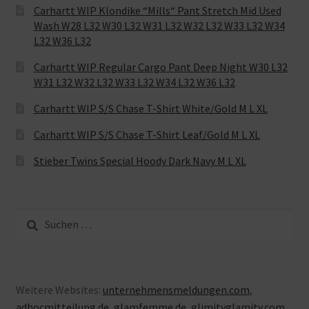
Carhartt WIP Klondike “Mills“ Pant Stretch Mid Used
Wash W28 L32 W30 L32 W31 L32 W32 L32 W33 L32 W34
L32 W36 L32
Carhartt WIP Regular Cargo Pant Deep Night W30 L32
W31 L32 W32 L32 W33 L32 W34 L32 W36 L32
Carhartt WIP S/S Chase T-Shirt White/Gold M L XL
Carhartt WIP S/S Chase T-Shirt Leaf/Gold M L XL
Stieber Twins Special Hoody Dark Navy M L XL
Suche
nach:
Weitere Websites:
unternehmensmeldungen.com
,
adhocmitteilung.de
,
glamfemme.de
,
glimityglamity.com
,