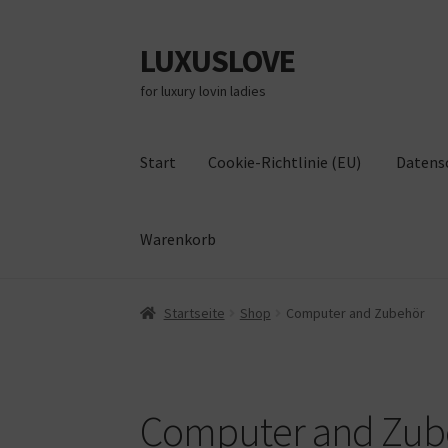
LUXUSLOVE
Zur
Zum
Navigation
Inhalt
for luxury lovin ladies
springen
springen
Start
Cookie-Richtlinie (EU)
Datens
Warenkorb
Start
Cookie-Richtlinie (EU)
Datenschutz
Im
Startseite
Shop
Computer and Zubehör
Computer and Zub