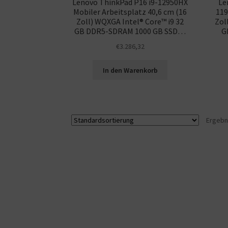
Lenovo ThinkPad P16 i9-12950HX
Le
Mobiler Arbeitsplatz 40,6 cm (16
119
Zoll) WQXGA Intel® Core™ i9 32
Zoll
GB DDR5-SDRAM 1000 GB SSD…
G
€
3.286,32
In den Warenkorb
Ergebn