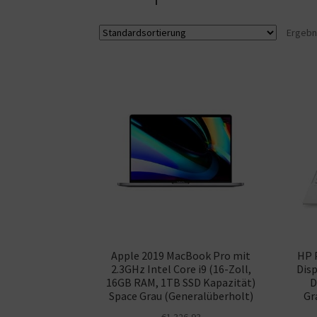
Ergebn
Apple 2019 MacBook Pro mit
HP 
2.3GHz Intel Core i9 (16-Zoll,
Disp
16GB RAM, 1TB SSD Kapazität)
D
Space Grau (Generalüberholt)
Gr
€
1.326,93