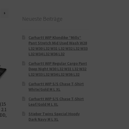
Neueste Beiträge
Carhartt WIP Klondike “Mills“
Pant Stretch Mid Used Wash W28
L32 W30 L32 W31 L32 W32 L32 W33
L32 W34 L32 W36 L32
Carhartt WIP Regular Cargo Pant
Deep Night W30 L32 W31 L32 W32
L32 W33 L32 W34 L32 W36 L32
Carhartt WIP S/S Chase T-Shirt
White/Gold M L XL
Carhartt WIP S/S Chase T-Shirt
(15
Leaf/Gold M L XL
 2.1
Stieber Twins Special Hoody
HDD,
Dark Navy M L XL