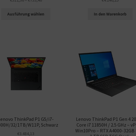
Ausführung wählen
In den Warenkorb
Lenovo ThinkPad P1 G5/i7-
Lenovo ThinkPad P1 Gen 4 20
800H/32/1TB/W11P, Schwarz
Core i7 11850H / 2.5 GHz – vP
Win10Pro – RTX A4000-32GB
€
3.484,13