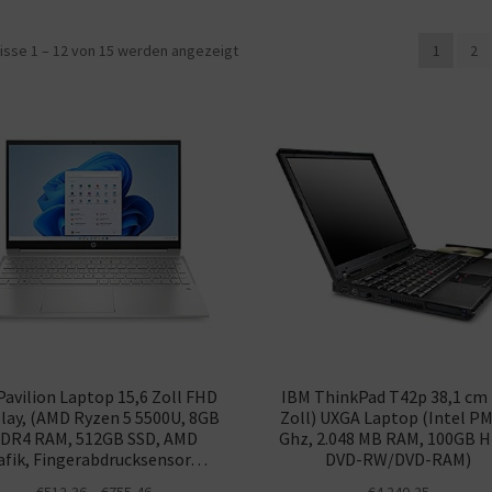
isse 1 – 12 von 15 werden angezeigt
1
2
Pavilion Laptop 15,6 Zoll FHD
IBM ThinkPad T42p 38,1 cm 
lay, (AMD Ryzen 5 5500U, 8GB
Zoll) UXGA Laptop (Intel PM
DR4 RAM, 512GB SSD, AMD
Ghz, 2.048 MB RAM, 100GB 
afik, Fingerabdrucksensor…
DVD-RW/DVD-RAM)
€
512,36
–
€
755,46
€
4.240,25