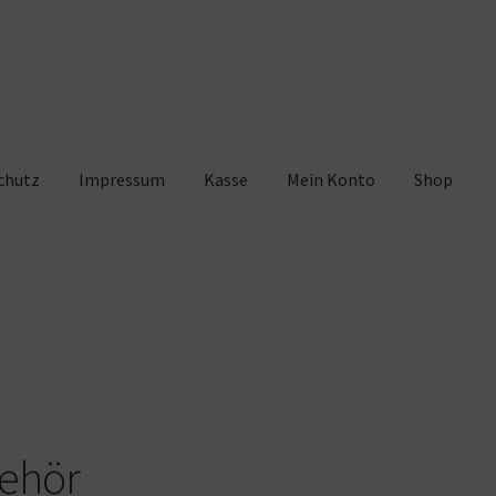
chutz
Impressum
Kasse
Mein Konto
Shop
pressum
Kasse
Mein Konto
Shop
Warenkorb
ehör