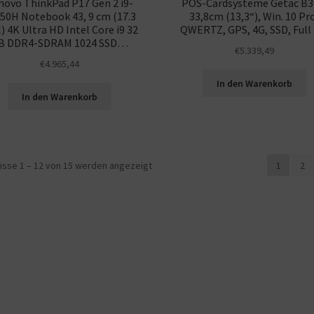
novo ThinkPad P17 Gen 2 i9-
POS-Cardsysteme Getac B3
50H Notebook 43, 9 cm (17.3
33,8cm (13,3“), Win. 10 Pr
) 4K Ultra HD Intel Core i9 32
QWERTZ, GPS, 4G, SSD, Full
B DDR4-SDRAM 1024 SSD…
€
5.339,49
€
4.965,44
In den Warenkorb
In den Warenkorb
isse 1 – 12 von 15 werden angezeigt
1
2