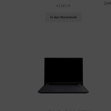
Zol
€
7.167,73
In den Warenkorb