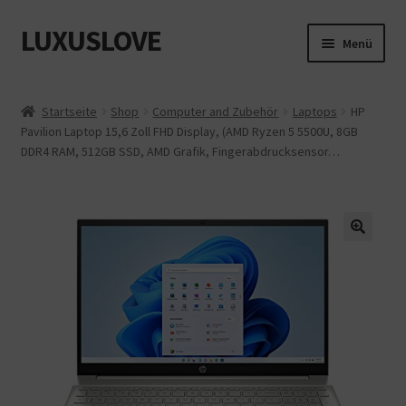
LUXUSLOVE
Zur
Zum
Menü
Navigation
Inhalt
springen
springen
Start
Startseite
Shop
Computer and Zubehör
Laptops
HP
Pavilion Laptop 15,6 Zoll FHD Display, (AMD Ryzen 5 5500U, 8GB
Cookie-Richtlinie (EU)
DDR4 RAM, 512GB SSD, AMD Grafik, Fingerabdrucksensor…
Datenschutz
Impressum
Kasse
Mein Konto
Shop