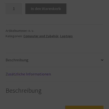
HP
In den Warenkorb
Pavilion
Laptop
15,6
Zoll
Artikelnummer:
n. v.
Kategorien:
Computer and Zubehör
,
Laptops
FHD
Display,
(AMD
Ryzen
Beschreibung
5
5500U,
8GB
Zusätzliche Informationen
DDR4
RAM,
Beschreibung
512GB
SSD,
AMD