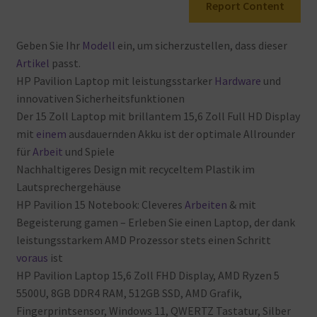
Grafik,
Report Content
Fingerabdrucksensor…
Menge
Geben
Sie
Ihr
Modell
ein, um
sicherzustellen, dass
dieser
Artikel
passt.
HP
Pavilion
Laptop
mit
leistungsstarker
Hardware
und
innovativen
Sicherheitsfunktionen
Der
15
Zoll
Laptop
mit
brillantem
15,6
Zoll
Full
HD
Display
mit
einem
ausdauernden
Akku
ist
der
optimale
Allrounder
für
Arbeit
und
Spiele
Nachhaltigeres
Design
mit
recyceltem
Plastik
im
Lautsprechergehäuse
HP
Pavilion
15
Notebook: Cleveres
Arbeiten
& mit
Begeisterung
gamen – Erleben
Sie
einen
Laptop, der
dank
leistungsstarkem
AMD
Prozessor
stets
einen
Schritt
voraus
ist
HP
Pavilion
Laptop
15,6
Zoll
FHD
Display, AMD
Ryzen
5
5500U, 8GB
DDR4
RAM, 512GB
SSD, AMD
Grafik,
Fingerprintsensor, Windows
11, QWERTZ
Tastatur, Silber