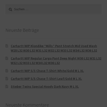
Suche
nach:
Neueste Beiträge
Carhartt WIP Klondike “Mills“ Pant Stretch Mid Used Wash
W28 L32 W30 L32 W31 L32 W32 L32 W33 L32 W34 L32 W36 L32
Carhartt WIP Regular Cargo Pant Deep Night W30 L32 W31 L32
W32 L32 W33 L32 W34 L32 W36 L32
Carhartt WIP S/S Chase T-Shirt White/Gold M L XL
Carhartt WIP S/S Chase T-Shirt Leaf/Gold M L XL
Stieber Twins Special Hoody Dark Navy M L XL
Neueste Kommentare