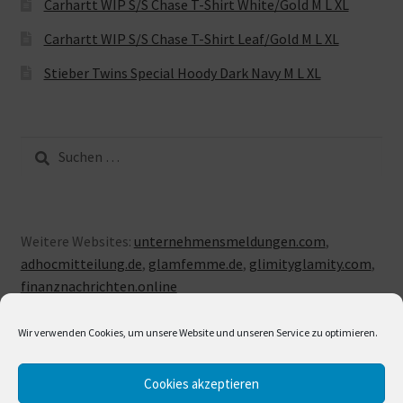
Carhartt WIP S/S Chase T-Shirt White/Gold M L XL
Carhartt WIP S/S Chase T-Shirt Leaf/Gold M L XL
Stieber Twins Special Hoody Dark Navy M L XL
Suche
nach:
Weitere Websites:
unternehmensmeldungen.com
,
adhocmitteilung.de
,
glamfemme.de
,
glimityglamity.com
,
finanznachrichten.online
Wir verwenden Cookies, um unsere Website und unseren Service zu optimieren.
Cookies akzeptieren
© LUXUSLOVE 2026