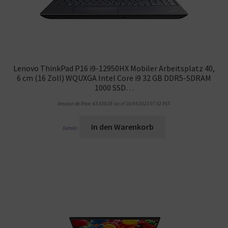
Lenovo ThinkPad P16 i9-12950HX Mobiler Arbeitsplatz 40,
6 cm (16 Zoll) WQUXGA Intel Core i9 32 GB DDR5-SDRAM
1000 SSD…
Amazon.de Price:
€
3.838,08
(as of 10/04/2023 07:32 PST-
In den Warenkorb
Details
)