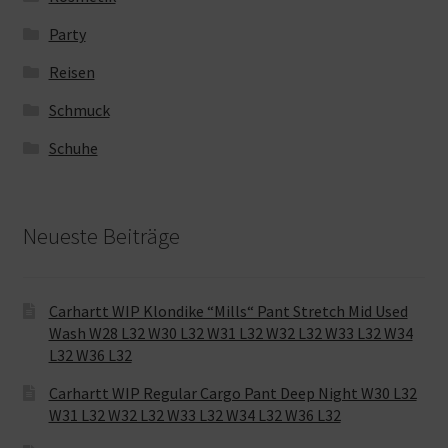
Party
Reisen
Schmuck
Schuhe
Neueste Beiträge
Carhartt WIP Klondike “Mills“ Pant Stretch Mid Used
Wash W28 L32 W30 L32 W31 L32 W32 L32 W33 L32 W34
L32 W36 L32
Carhartt WIP Regular Cargo Pant Deep Night W30 L32
W31 L32 W32 L32 W33 L32 W34 L32 W36 L32