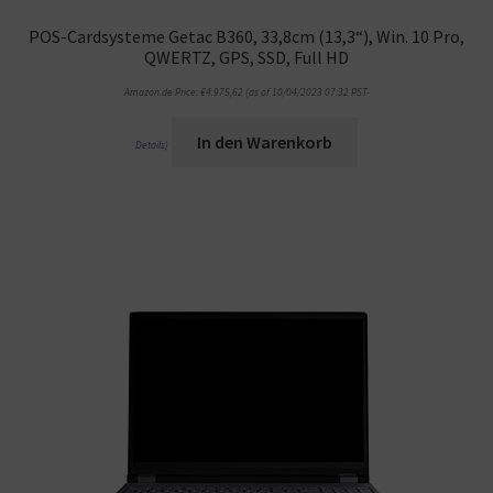
POS-Cardsysteme Getac B360, 33,8cm (13,3“), Win. 10 Pro,
QWERTZ, GPS, SSD, Full HD
Amazon.de Price:
€
4.975,62
(as of 10/04/2023 07:32 PST-
In den Warenkorb
Details
)