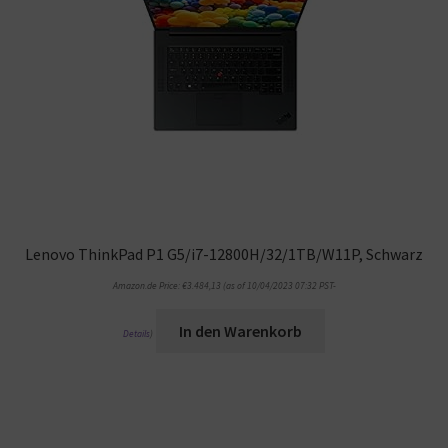
Lenovo ThinkPad P1 G5/i7-12800H/32/1TB/W11P, Schwarz
Amazon.de Price:
€
3.484,13
(as of 10/04/2023 07:32 PST-
In den Warenkorb
Details
)