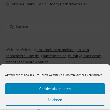
Stieber Twins Special Hoody Dark Navy M L XL
Suche
nach:
Weitere Websites:
unternehmensmeldungen.com
,
adhocmitteilung.de
,
glamfemme.de
,
glimityglamity.com
,
finanznachrichten.online
Wir verwenden Cookies, um unsere Website und unseren Service zu optimieren.
Cookies akzeptieren
© LUXUSLOVE 2026
Erstellt mit Storefront & WooCommerce
.
Ablehnen