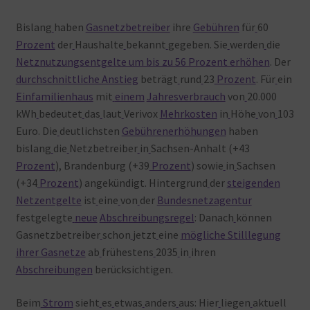
Warenkorb
Bislang
haben
Gasnetzbetreiber
ihre
Gebühren
für
60
Prozent
der
Haushalte
bekannt
gegeben. Sie
werden
die
Netznutzungsentgelte um bis zu 56 Prozent erhöhen
. Der
durchschnittliche Anstieg
beträgt
rund
23
Prozent
. Für
ein
Einfamilienhaus
mit
einem
Jahresverbrauch
von
20.000
kWh
bedeutet
das
laut
Verivox
Mehrkosten
in
Höhe
von
103
Euro. Die
deutlichsten
Gebührenerhöhungen
haben
bislang
die
Netzbetreiber
in
Sachsen-Anhalt (+43
Prozent
), Brandenburg (+39
Prozent
) sowie
in
Sachsen
(+34
Prozent
) angekündigt. Hintergrund
der
steigenden
Netzentgelte
ist
eine
von
der
Bundesnetzagentur
festgelegte
neue
Abschreibungsregel
: Danach
können
Gasnetzbetreiber
schon
jetzt
eine
mögliche Stilllegung
ihrer Gasnetze
ab
frühestens
2035
in
ihren
Abschreibungen
berücksichtigen.
Beim
Strom
sieht
es
etwas
anders
aus: Hier
liegen
aktuell