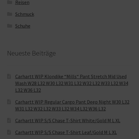
Reisen
Schmuck
Schuhe
Neueste Beiträge
Carhartt WIP Klondike “Mills“ Pant Stretch Mid Used
Wash W28 L32 W30 L32 W31 L32 W32 L32 W33 L32 W34
L32 W36 L32
Carhartt WIP Regular Cargo Pant Deep Night W30 L32
W31 L32 W32 L32 W33 L32 W34 L32 W36 L32
Carhartt WIP S/S Chase T-Shirt White/Gold M L XL
Carhartt WIP S/S Chase T-Shirt Leaf/Gold M L XL