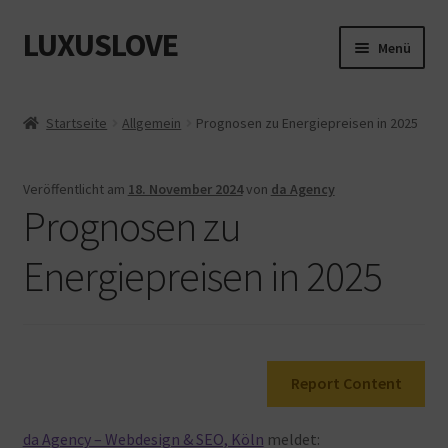
LUXUSLOVE
Zur
Zum
Menü
Navigation
Inhalt
springen
springen
Start
Startseite
Allgemein
Prognosen zu Energiepreisen in 2025
Cookie-Richtlinie (EU)
Veröffentlicht am
18. November 2024
von
da Agency
Datenschutz
Prognosen zu
Impressum
Energiepreisen in 2025
Kasse
Mein Konto
Report Content
Shop
da Agency – Webdesign & SEO, Köln
meldet: