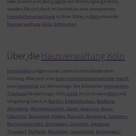
oder
planen
erst
den
Erwerb
von Wohnungseigentum,
wenden
Sie
sich
doch
im
Vorfeld
an
eine
kompetente
Immobilienverwaltung
in
Ihrer
Nähe, in
Köln
etwa
die
Hausverwaltung Köln
,
Schleumer
Über
die
Hausverwaltung Köln
Immobilien
prägen
unser
Leben
in
entscheidendem
Umfang. Aber
erst
eine
gute Immobilienverwaltung
macht
eine
Immobilie
zur
Wertanlage. Die
Schleumer
Immobilien
Treuhand
Verwaltungs-OHG
steht
im
Großraum
Köln
und
Umgebung (auch
in
Kürten
,
Engelskirchen
,
Bedburg
,
Altenberg
,
Wermelskirchen
,
Sankt-Augustin
,
Bonn
,
Odenthal
,
Burscheid
,
Hilden
,
Rösrath
,
Bensberg
,
Solingen
,
Rommerskirchen
,
Dormagen
,
Overrath
,
Siegburg
,
Troisdorf
,
Pulheim
,
Monheim
,
Langenfeld
,
Weilerswist
,