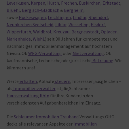
Leverkusen
,
Kerpen
,
Hürth
,
Frechen
,
Euskirchen
,
Erftstadt
,
Bruehl
,
Bergisch-Gladbach
&
Bergheim
,
sowie
Hückeswagen
,
Leichlingen
,
Lindlar
,
Rheindorf
,
Neunkirchen Seelscheid
,
Liblar
,
Wesseling
,
Elsdorf
,
Wipperfürth
,
Waldbröl
,
Kreuzau
,
Bergneustadt
,
Opladen
,
Marienheide
,
Wiehl
.) seit
30
Jahren
für
kompetentes
und
nachhaltiges
Immobilienmanagement
auf
höchstem
Niveau. Ob
WEG-Verwaltung
oder
Mietverwaltung
. Ob
kaufmännische, technische
oder
juristische
Betreuung
: Wir
kümmern
uns!
Werte
erhalten
, Abläufe
steuern
, Interessen
ausgleichen –
als
Immobilienverwalter
ist
die
Schleumer
Hausverwaltung Köln
für
ihre
Kunden
in
den
verschiedensten
Aufgabenbereichen
im
Einsatz.
Die
Schleumer
Immobilien Treuhand
Verwaltungs
OHG
deckt
alle
relevanten
Aspekte
der
Immobilien