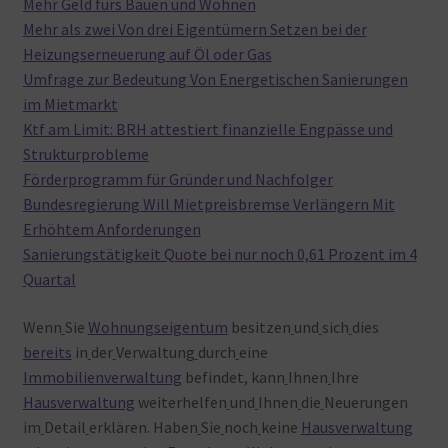
Mehr Geld fürs Bauen und Wohnen
Mehr als zwei Von drei Eigentümern Setzen bei der
Heizungserneuerung auf Öl oder Gas
Umfrage zur Bedeutung Von Energetischen Sanierungen
im Mietmarkt
Ktf am Limit: BRH attestiert finanzielle Engpässe und
Strukturprobleme
Förderprogramm für Gründer und Nachfolger
Bundesregierung Will Mietpreisbremse Verlängern Mit
Erhöhtem Anforderungen
Sanierungstätigkeit Quote bei nur noch 0,61 Prozent im 4
Quartal
Wenn
Sie
Wohnungseigentum
besitzen
und
sich
dies
bereits
in
der
Verwaltung
durch
eine
Immobilienverwaltung
befindet, kann
Ihnen
Ihre
Hausverwaltung
weiterhelfen
und
Ihnen
die
Neuerungen
im
Detail
erklären. Haben
Sie
noch
keine
Hausverwaltung