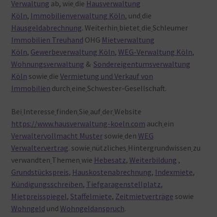
Verwaltung
ab, wie
die
Hausverwaltung
Köln
,
Immobilienverwaltung Köln
, und
die
Hausgeldabrechnung
. Weiterhin
bietet
die
Schleumer
Immobilien Treuhand
OHG
Mietverwaltung
Köln
,
Gewerbeverwaltung Köln
,
WEG-Verwaltung Köln
,
Wohnungsverwaltung
&
Sondereigentumsverwaltung
Köln
sowie
die
Vermietung und Verkauf von
Immobilien
durch
eine
Schwester-Gesellschaft.
Bei
Interesse
finden
Sie
auf
der
Website
https://www.hausverwaltung-koeln.com
auch
ein
Verwaltervollmacht Muster
sowie
den
WEG
Verwaltervertrag
. sowie
nützliches
Hintergrundwissen
zu
verwandten
Themen
wie
Hebesatz
,
Weiterbildung
,
Grundstückspreis
,
Hauskostenabrechnung
,
Indexmiete
,
Kündigungsschreiben
,
Tiefgaragenstellplatz
,
Mietpreisspiegel
,
Staffelmiete
,
Zeitmietverträge
sowie
Wohngeld
und
Wohngeldanspruch
.