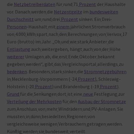
die
Netzbetreiberdaten
für
rund
71
Prozent
der
Haushalte
vor. Danach
werden
die
Netzentgelte
im
bundesweiten
Durchschnitt
um
rund
drei
Prozent
sinken. Ein
Drei-
Personen
-Haushalt
mit
einem
jährlichen
Stromverbrauch
von
4.000
kWh
spart
nach
den
Berechnungen
von
Verivox
17
Euro (brutto) im
Jahr. „Ob
und
wie
stark
Anbieter
die
Entlastung
auch
weitergeben, hängt
auch
von
der
Höhe
weiterer
Umlagen
ab, die
erst
Ende
Oktober
bekannt
gegeben
werden“, gibt
das
Vergleichsportal
allerdings
zu
bedenken
. Besonders
stark
sinken
die
Stromnetzgebühren
in
Mecklenburg-Vorpommern (-24
Prozent
), Schleswig-
Holstein (-20
Prozent
) und
Brandenburg (-19
Prozent
).
Grund
für
die
Senkungen
dort
ist
eine
neue
Festlegung
zur
Verteilung der Mehrkosten
für
den
Ausbau der Stromnetze
zum
Anschluss
von
mehr
Windrädern
und
PV-Anlagen. Sie
mussten
in
dünn
besiedelten
Regionen
von
vergleichsweise
wenigen
Verbrauchern
getragen
werden.
Künftig
werden
sie
bundesweit
verteilt.