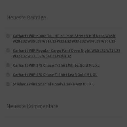
Neueste Beiträge
Carhartt WIP Klondike “Mills“ Pant Stretch Mid Used Wash
W28 L32 W30 L32 W31 L32 W32 L32 W33 L32 W34 L32 W36 L32
Carhartt WIP Regular Cargo Pant Deep Night W30 L32 W31 L32
W32 L32 W33 L32 W34 L32 W36 L32
Carhartt WIP S/S Chase T-Shirt White/Gold M L XL
Carhartt WIP S/S Chase T-Shirt Leaf/Gold M L XL
Stieber Twins Special Hoody Dark Navy M L XL
Neueste Kommentare