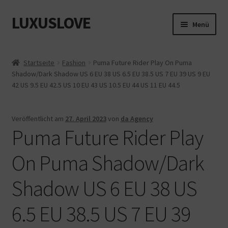
LUXUSLOVE
Zur
Zum
Menü
Navigation
Inhalt
springen
springen
Start
Startseite
Fashion
Puma Future Rider Play On Puma
Shadow/Dark Shadow US 6 EU 38 US 6.5 EU 38.5 US 7 EU 39 US 9 EU
Cookie-Richtlinie (EU)
42 US 9.5 EU 42.5 US 10 EU 43 US 10.5 EU 44 US 11 EU 44.5
Datenschutz
Veröffentlicht am
27. April 2023
von
da Agency
Puma Future Rider Play
Impressum
On Puma Shadow/Dark
Kasse
Shadow US 6 EU 38 US
Mein Konto
6.5 EU 38.5 US 7 EU 39
Shop