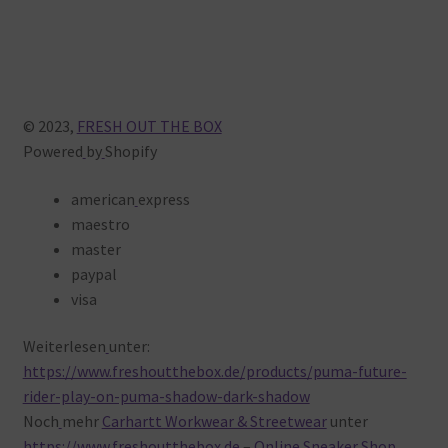
© 2023,
FRESH OUT THE BOX
Powered
by
Shopify
american
express
maestro
master
paypal
visa
Weiterlesen
unter:
https://www.freshoutthebox.de/products/puma-future-
rider-play-on-puma-shadow-dark-shadow
Noch
mehr
Carhartt Workwear & Streetwear
unter
https://www.freshoutthebox.de
–
Online Sneaker Shop