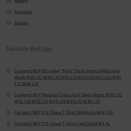
Reisen
Schmuck
Schuhe
Neueste Beiträge
Carhartt WIP Klondike “Mills“ Pant Stretch Mid Used
Wash W28 L32 W30 L32 W31 L32 W32 L32 W33 L32 W34
L32 W36 L32
Carhartt WIP Regular Cargo Pant Deep Night W30 L32
W31 L32 W32 L32 W33 L32 W34 L32 W36 L32
Carhartt WIP S/S Chase T-Shirt White/Gold M L XL
Carhartt WIP S/S Chase T-Shirt Leaf/Gold M L XL