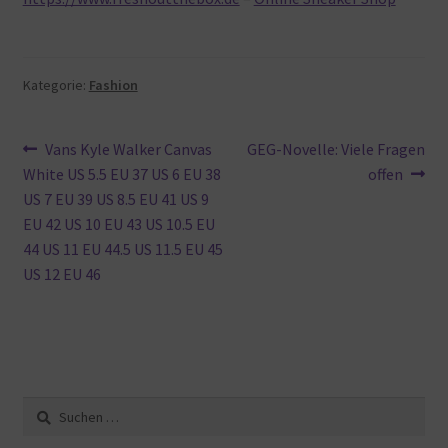
Kategorie:
Fashion
Beitragsnavigation
Vorheriger
Nächster
Vans Kyle Walker Canvas
GEG-Novelle: Viele Fragen
Beitrag:
Beitrag:
White US 5.5 EU 37 US 6 EU 38
offen
US 7 EU 39 US 8.5 EU 41 US 9
EU 42 US 10 EU 43 US 10.5 EU
44 US 11 EU 44.5 US 11.5 EU 45
US 12 EU 46
Suche
nach: