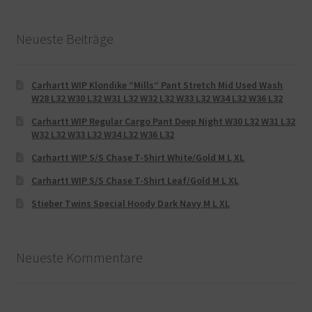
Neueste Beiträge
Carhartt WIP Klondike “Mills“ Pant Stretch Mid Used Wash
W28 L32 W30 L32 W31 L32 W32 L32 W33 L32 W34 L32 W36 L32
Carhartt WIP Regular Cargo Pant Deep Night W30 L32 W31 L32
W32 L32 W33 L32 W34 L32 W36 L32
Carhartt WIP S/S Chase T-Shirt White/Gold M L XL
Carhartt WIP S/S Chase T-Shirt Leaf/Gold M L XL
Stieber Twins Special Hoody Dark Navy M L XL
Neueste Kommentare