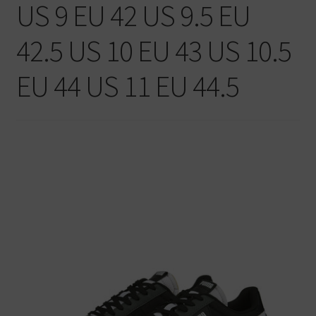
US 9 EU 42 US 9.5 EU
Warenkorb
42.5 US 10 EU 43 US 10.5
EU 44 US 11 EU 44.5