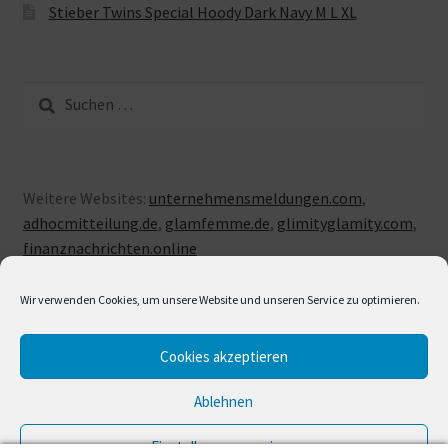
Stieber Twins Special Hoody Dark Navy M L XL
Suche
nach:
Weitere Websites:
unternehmensmeldungen.com
,
adhocmitteilung.de
,
glamfemme.de
,
glimityglamity.com
,
finanznachrichten.online
Wir verwenden Cookies, um unsere Website und unseren Service zu optimieren.
Cookies akzeptieren
© LUXUSLOVE 2026
Erstellt mit Storefront & WooCommerce
.
Ablehnen
Einstellungen anzeigen