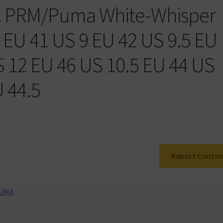
 PRM/Puma White-Whisper
 EU 41 US 9 EU 42 US 9.5 EU
S 12 EU 46 US 10.5 EU 44 US
 44.5
Report Conten
UMA