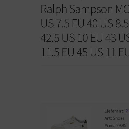
Ralph Sampson MC
US 7.5 EU 40 US 8.5
42.5 US 10 EU 43 U
11.5 EU 45 US 11 EU
Lieferant:
P
Art:
Shoes
Preis:
99.95