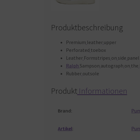
Produktbeschreibung
Premium
leather
upper
Perforated
toebox
Leather
Formstripes
on
side
panel
Ralph
Sampson
autograph
on
the
Rubber
outsole
Produkt
Informationen
Brand:
Pu
Artikel
:
Pu