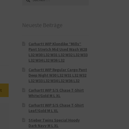
nach:
Neueste Beiträge
Carhartt WIP Klondike “Mills“
Pant Stretch Mid Used Wash W28
L32 W30 L32 W31 L32 W32 L32 W33
L32 W34 L32 W36 L32
Carhartt WIP Regular Cargo Pant
Deep Night W30 L32 W31 L32 W32
L32 W33 L32 W34 L32 W36 L32
t
Carhartt WIP S/S Chase T-Shirt
White/Gold M L XL
Carhartt WIP S/S Chase T-Shirt
Leaf/Gold M L XL
Stieber Twins Special Hoody
Dark Navy M L XL