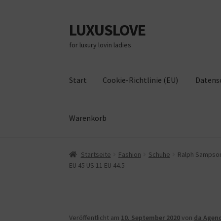
LUXUSLOVE
Zur
Zum
Navigation
Inhalt
for luxury lovin ladies
springen
springen
Start
Cookie-Richtlinie (EU)
Datens
Warenkorb
Start
Cookie-Richtlinie (EU)
Datenschutz
Im
Startseite
Fashion
Schuhe
Ralph Sampson 
EU 45 US 11 EU 44.5
Veröffentlicht am
10. September 2020
von
da Agen