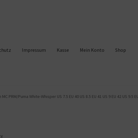
chutz
Impressum
Kasse
Mein Konto
Shop
pressum
Kasse
Mein Konto
Shop
Warenkorb
MC PRM/Puma White-Whisper US 7.5 EU 40 US 8.5 EU 41 US 9 EU 42 US 9.5 EU 
cy