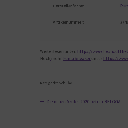
Herstellerfarbe:
Pu
Artikelnummer:
374
Weiterlesen
unter:
https://www.freshoutth
Noch
mehr
Puma Sneaker
unter
https://www
Kategorie:
Schuhe
Beitragsnavigation
Vorheriger
Die neuen Azubis 2020 bei der RELOGA
Beitrag: