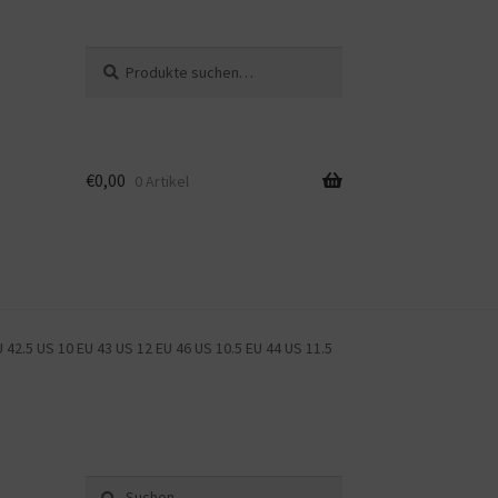
Suche
Suche
nach:
€
0,00
0 Artikel
42.5 US 10 EU 43 US 12 EU 46 US 10.5 EU 44 US 11.5
Suche