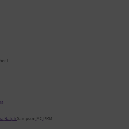
heel
ma
ma
Ralph
Sampson
MC
PRM