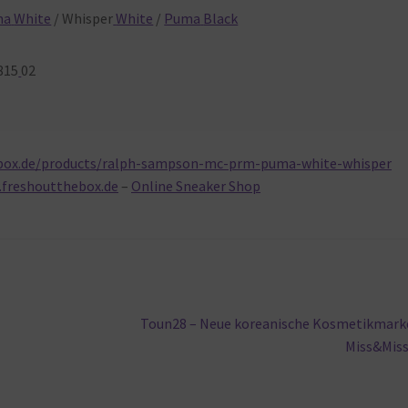
ma
White
/ Whisper
White
/
Puma
Black
815
02
ebox.de/products/ralph-sampson-mc-prm-puma-white-whisper
.freshoutthebox.de
–
Online Sneaker Shop
Nächster
Toun28 – Neue koreanische Kosmetikmark
Beitrag:
Miss&Mis