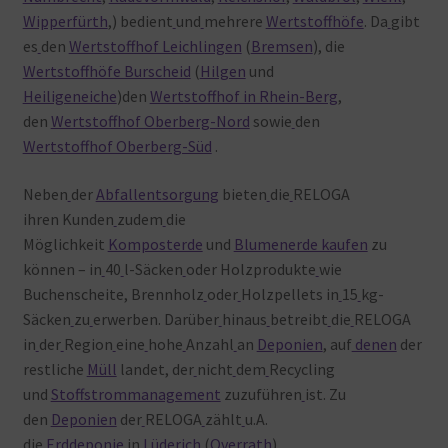
Wipperfürth
,) bedient
und
mehrere
Wertstoffhöfe
. Da
gibt
es
den
Wertstoffhof Leichlingen
(
Bremsen
), die
Wertstoffhöfe Burscheid
(
Hilgen
und
Heiligeneiche
)den
Wertstoffhof in Rhein-Berg
,
den
Wertstoffhof Oberberg-Nord
sowie
den
Wertstoffhof Oberberg-Süd
.
Neben
der
Abfallentsorgung
bieten
die
RELOGA
ihren Kunden
zudem
die
Möglichkeit
Komposterde
und
Blumenerde kaufen
zu
können – in
40
l-Säcken
oder
Holzprodukte
wie
Buchenscheite, Brennholz
oder
Holzpellets in
15
kg-
Säcken
zu
erwerben. Darüber
hinaus
betreibt
die
RELOGA
in
der
Region
eine
hohe
Anzahl
an
Deponien
, auf
denen
der
restliche
Müll
landet, der
nicht
dem
Recycling
und
Stoffstrommanagement
zuzuführen
ist. Zu
den
Deponien
der
RELOGA
zählt
u.A.
die
Erddeponie
in
Lüderich
(
Overrath
),