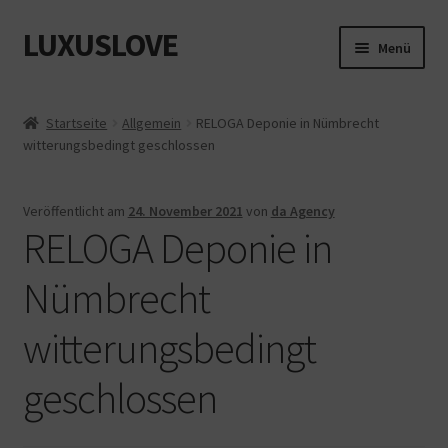
LUXUSLOVE
Zur
Zum
Menü
Navigation
Inhalt
springen
springen
Start
Startseite
Allgemein
RELOGA Deponie in Nümbrecht
witterungsbedingt geschlossen
Cookie-Richtlinie (EU)
Datenschutz
Veröffentlicht am
24. November 2021
von
da Agency
RELOGA Deponie in
Impressum
Nümbrecht
Kasse
witterungsbedingt
Mein Konto
geschlossen
Shop