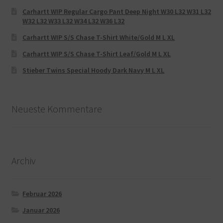
Carhartt WIP Regular Cargo Pant Deep Night W30 L32 W31 L32
W32 L32 W33 L32 W34 L32 W36 L32
Carhartt WIP S/S Chase T-Shirt White/Gold M L XL
Carhartt WIP S/S Chase T-Shirt Leaf/Gold M L XL
Stieber Twins Special Hoody Dark Navy M L XL
Neueste Kommentare
Archiv
Februar 2026
Januar 2026