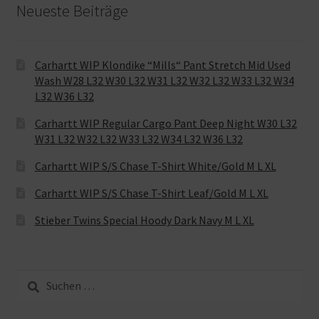
Neueste Beiträge
Carhartt WIP Klondike “Mills“ Pant Stretch Mid Used
Wash W28 L32 W30 L32 W31 L32 W32 L32 W33 L32 W34
L32 W36 L32
Carhartt WIP Regular Cargo Pant Deep Night W30 L32
W31 L32 W32 L32 W33 L32 W34 L32 W36 L32
Carhartt WIP S/S Chase T-Shirt White/Gold M L XL
Carhartt WIP S/S Chase T-Shirt Leaf/Gold M L XL
Stieber Twins Special Hoody Dark Navy M L XL
Suche
nach: