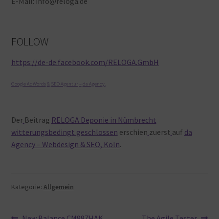
E-Mail: info@reloga.de
FOLLOW
https://de-de.facebook.com/RELOGA.GmbH
Google AdWords
&
SEO Agentur
–
da Agency
.
Der
Beitrag
RELOGA Deponie in Nümbrecht
witterungsbedingt geschlossen
erschien
zuerst
auf
da
Agency – Webdesign & SEO, Köln
.
Kategorie:
Allgemein
Vorheriger
Nächster
New Balance CM997HAK
The Agile Tester