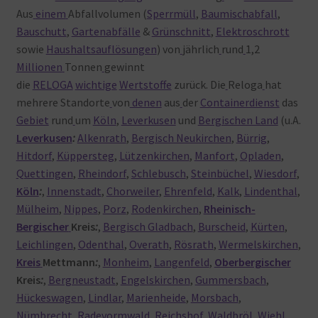
Aus
einem
Abfallvolumen (
Sperrmüll
,
Baumischabfall
,
Bauschutt
,
Gartenabfälle
&
Grünschnitt
,
Elektroschrott
sowie
Haushaltsauflösungen
) von
jährlich
rund
1,2
Millionen
Tonnen
gewinnt
die
RELOGA
wichtige
Wertstoffe
zurück. Die
Reloga
hat
mehrere Standorte
von
denen
aus
der
Containerdienst
das
Gebiet
rund
um
Köln
,
Leverkusen
und
Bergischen Land
(u.A.
Leverkusen
:
Alkenrath
,
Bergisch Neukirchen
,
Bürrig
,
Hitdorf
,
Küppersteg
,
Lützenkirchen
,
Manfort
,
Opladen
,
Quettingen
,
Rheindorf
,
Schlebusch
,
Steinbüchel
,
Wiesdorf
,
Köln
:
,
Innenstadt
,
Chorweiler
,
Ehrenfeld
,
Kalk
,
Lindenthal
,
Mülheim
,
Nippes
,
Porz
,
Rodenkirchen
,
Rheinisch-
Bergischer
Kreis
:
,
Bergisch Gladbach
,
Burscheid
,
Kürten
,
Leichlingen
,
Odenthal
,
Overath
,
Rösrath
,
Wermelskirchen
,
Kreis
Mettmann
:
,
Monheim
,
Langenfeld
,
Oberbergischer
Kreis
:
,
Bergneustadt
,
Engelskirchen
,
Gummersbach
,
Hückeswagen
,
Lindlar
,
Marienheide
,
Morsbach
,
Nümbrecht
,
Radevormwald
,
Reichshof
,
Waldbröl
,
Wiehl
,