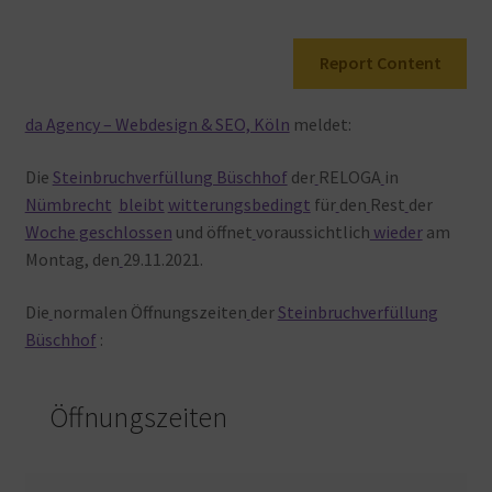
Warenkorb
Report Content
da Agency – Webdesign & SEO, Köln
meldet:
Die
Steinbruchverfüllung Büschhof
der
RELOGA
in
Nümbrecht
bleibt
witterungsbedingt
für
den
Rest
der
Woche
geschlossen
und öffnet
voraussichtlich
wieder
am
Montag, den
29.11.2021.
Die
normalen Öffnungszeiten
der
Steinbruchverfüllung
Büschhof
:
Öffnungszeiten