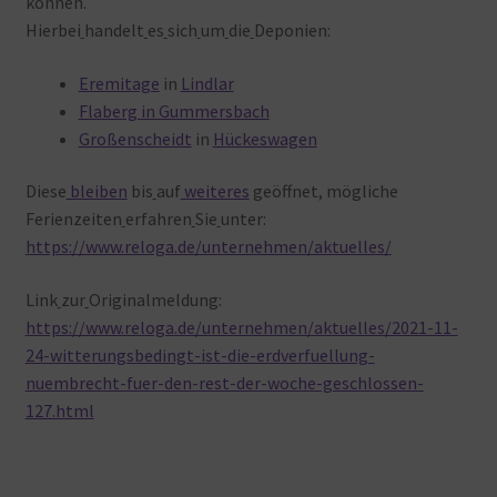
können.
Hierbei
handelt
es
sich
um
die
Deponien:
Eremitage
in
Lindlar
Flaberg in Gummersbach
Großenscheidt
in
Hückeswagen
Diese
bleiben
bis
auf
weiteres
geöffnet, mögliche
Ferienzeiten
erfahren
Sie
unter:
https://www.reloga.de/unternehmen/aktuelles/
Link
zur
Originalmeldung:
https://www.reloga.de/unternehmen/aktuelles/2021-11-
24-witterungsbedingt-ist-die-erdverfuellung-
nuembrecht-fuer-den-rest-der-woche-geschlossen-
127.html