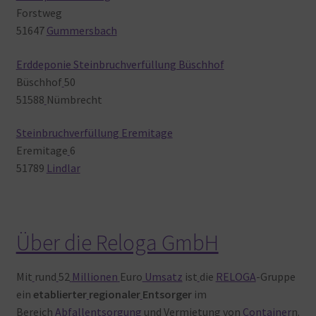
Forstweg
51647
Gummersbach
Erddeponie Steinbruchverfüllung Büschhof
Büschhof
50
51588
Nümbrecht
Steinbruchverfüllung Eremitage
Eremitage
6
51789
Lindlar
Über die Reloga GmbH
Mit
rund
52
Millionen
Euro
Umsatz
ist
die
RELOGA
-Gruppe
ein
etablierter
regionaler
Entsorger
im
Bereich
Abfallentsorgung
und Vermietung
von
Container
n.