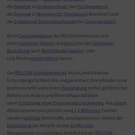
die
Deponie
in
Großenscheidt
(bei
Hückeswagen
),
die
Deponie
in
Nürmbrecht
(
Steinbruch
Büschhof) und
die
Erddeponie Dümmlingshausen
bei
Gummersbach
.
Beim
Containerdienst
der
RELOGA
kann
man
sich
beim
Container Mieten
und
gleich
bei
der
Container-
Bestellung
auch
Mutterboden kaufen
oder
sich Rinden
mulch liefern
lassen.
Der
RELOGA Containerdienst
ist
ein
zertifizierter
Entsorgungsfachbetrieb
und
garantiert
ihren
Kunden
eine
professionelle
und
sichere
Beseitigung
selbst
gefährlicher
Abfälle
wie
Asbest
und
Mineralfaserabfällen
samt
Erstellung eines Entsorgungsnachweises
. Aus
einem
Abfallvolumen
von
jährlich
rund
1,2
Millionen
Tonnen
werden
wichtige
Wertstoffe
zurückgewonnen. Neben
der
Entsorgung
der
Abfälle
ist
das
Stoffstrom
Management
ein
wichtiges
Arbeitsfeld
der
RELOGA-