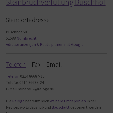
Steinbruchverfüllung Büschhof
Standortadresse
Büschhof
50
51588
Nümbrecht
Adresse anzeigen & Route planen mit Google
Telefon
– Fax – Email
Telefon
0214
86687-15
Telefax
0214
86687-24
E-Mail
mineralik@reloga.de
Die
Reloga
betreibt
noch
weitere
Erddeponien
in
der
Region, wo
Erdaushub
und
Bauschutt
deponiert
werden