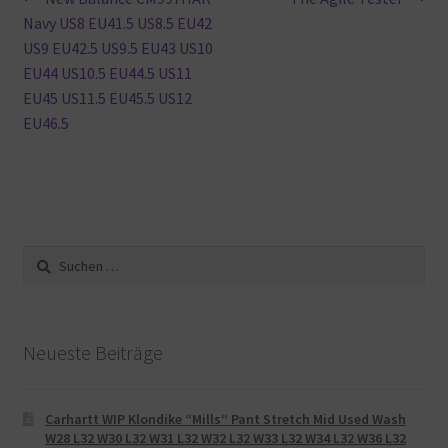
Beitragsnavigation
Beitrag:
Beitrag:
Navy US8 EU41.5 US8.5 EU42
US9 EU42.5 US9.5 EU43 US10
EU44 US10.5 EU44.5 US11
EU45 US11.5 EU45.5 US12
EU46.5
Suche
nach:
Neueste Beiträge
Carhartt WIP Klondike “Mills“ Pant Stretch Mid Used Wash
W28 L32 W30 L32 W31 L32 W32 L32 W33 L32 W34 L32 W36 L32