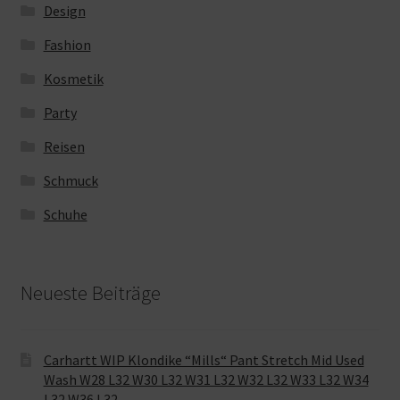
Design
Fashion
Kosmetik
Party
Reisen
Schmuck
Schuhe
Neueste Beiträge
Carhartt WIP Klondike “Mills“ Pant Stretch Mid Used
Wash W28 L32 W30 L32 W31 L32 W32 L32 W33 L32 W34
L32 W36 L32