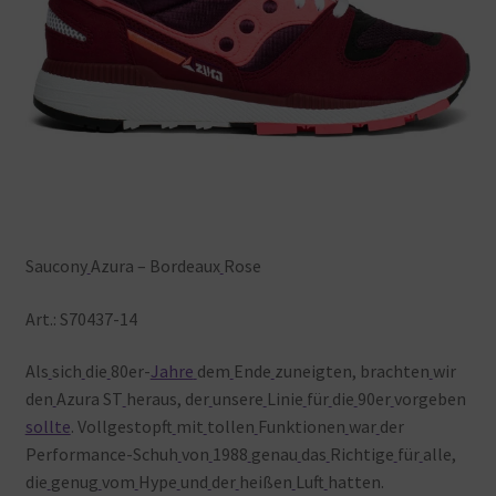
Saucony
Azura – Bordeaux
Rose
Art.: S70437-14
Als
sich
die
80er-
Jahre
dem
Ende
zuneigten, brachten
wir
den
Azura ST
heraus, der
unsere
Linie
für
die
90er
vorgeben
sollte
. Vollgestopft
mit
tollen
Funktionen
war
der
Performance-Schuh
von
1988
genau
das
Richtige
für
alle,
die
genug
vom
Hype
und
der
heißen
Luft
hatten.