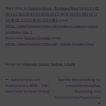
Mehr
Infos
zu
Saucony Azura – Bordeaux Rose US 8.5 EU 42
US 9 EU 42.5 US 9.5 EU 43 US 10 EU 44 US 10.5 EU 44.5 US 11
EU 45 US 11.5 EU 46 US 12 EU 46.5
unter:
https://www.freshoutthebox.de/products/saucony-azura-
bordeaux-rose-1
Noch
mehr
Saucony Sneaker
unter
https://www.freshoutthebox.de
–
Online Sneaker Shop
Kategorien:
Allgemein
,
Design
,
Fashion
,
Schuhe
Beitragsnavigation
Vorheriger
Nächster
Sommerferien am
Geprüfte Weiterbildung für
Beitrag:
Beitrag:
Stadtstrand in NRW – Oder
Immobilienverwalter,
doch lieber St.Peter Ording?
Ausbildung zum
Immobilienkaufmann(m/w)