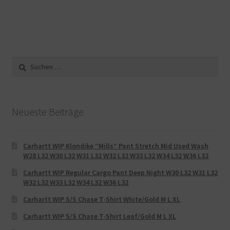
Suche
nach:
Neueste Beiträge
Carhartt WIP Klondike “Mills“ Pant Stretch Mid Used Wash
W28 L32 W30 L32 W31 L32 W32 L32 W33 L32 W34 L32 W36 L32
Carhartt WIP Regular Cargo Pant Deep Night W30 L32 W31 L32
W32 L32 W33 L32 W34 L32 W36 L32
Carhartt WIP S/S Chase T-Shirt White/Gold M L XL
Carhartt WIP S/S Chase T-Shirt Leaf/Gold M L XL