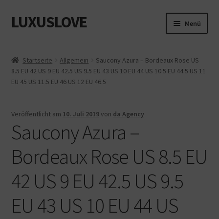
LUXUSLOVE
Zur
Zum
Menü
Navigation
Inhalt
springen
springen
Start
Startseite
Allgemein
Saucony Azura – Bordeaux Rose US
8.5 EU 42 US 9 EU 42.5 US 9.5 EU 43 US 10 EU 44 US 10.5 EU 44.5 US 11
Cookie-Richtlinie (EU)
EU 45 US 11.5 EU 46 US 12 EU 46.5
Datenschutz
Veröffentlicht am
10. Juli 2019
von
da Agency
Saucony Azura –
Impressum
Bordeaux Rose US 8.5 EU
Kasse
42 US 9 EU 42.5 US 9.5
Mein Konto
EU 43 US 10 EU 44 US
Shop