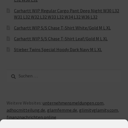
Carhartt WIP Regular Cargo Pant Deep Night W30 L32
W31 L32 W32 L32 W33 L32 W34 L32 W36 L32
Carhartt WIP S/S Chase T-Shirt White/Gold M L XL
Carhartt WIP S/S Chase T-Shirt Leaf/Gold M L XL
Stieber Twins Special Hoody Dark Navy M L XL
Suche
nach:
Weitere Websites:
unternehmensmeldungen.com
,
adhocmitteilung.de
,
glamfemme.de
,
glimityglamity.com
,
finanznachrichten.online