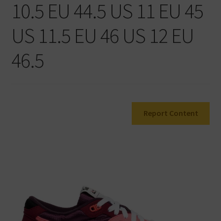
10.5 EU 44.5 US 11 EU 45
Warenkorb
US 11.5 EU 46 US 12 EU
46.5
Report Content