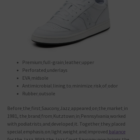
Premium
full-grain
leather
upper
Perforated
underlays
EVA
midsole
Antimicrobial
lining
to
minimize
risk
of
odor
Rubber
outsole
Before
the
first
Saucony
Jazz
appeared
on
the
market
in
1981, the
brand
from
Kutztown
in
Pennsylvania
worked
with
podiatrists
and
developed
it. Together
they
placed
special
emphasis
on
light
weight
and
improved
balance
for
the
Jazz. With
the
Jazz
Court
Saucony
now
brings
the