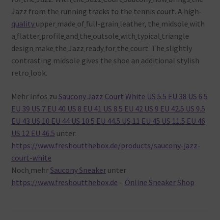
Jazz
from
the
running
tracks
to
the
tennis
court. A
high-
quality
upper
made
of
full-grain
leather, the
midsole
with
a
flatter
profile
and
the
outsole
with
typical
triangle
design
make
the
Jazz
ready
for
the
court. The
slightly
contrasting
midsole
gives
the
shoe
an
additional
stylish
retro
look.
Mehr
Infos
zu
Saucony Jazz Court White US 5.5 EU 38 US 6.5
EU 39 US 7 EU 40 US 8 EU 41 US 8.5 EU 42 US 9 EU 42.5 US 9.5
EU 43 US 10 EU 44 US 10.5 EU 44.5 US 11 EU 45 US 11.5 EU 46
US 12 EU 46.5
unter:
https://www.freshoutthebox.de/products/saucony-jazz-
court-white
Noch
mehr
Saucony Sneaker
unter
https://www.freshoutthebox.de
–
Online Sneaker Shop