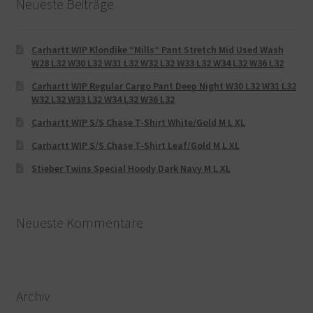
Neueste Beiträge
Carhartt WIP Klondike “Mills“ Pant Stretch Mid Used Wash
W28 L32 W30 L32 W31 L32 W32 L32 W33 L32 W34 L32 W36 L32
Carhartt WIP Regular Cargo Pant Deep Night W30 L32 W31 L32
W32 L32 W33 L32 W34 L32 W36 L32
Carhartt WIP S/S Chase T-Shirt White/Gold M L XL
Carhartt WIP S/S Chase T-Shirt Leaf/Gold M L XL
Stieber Twins Special Hoody Dark Navy M L XL
Neueste Kommentare
Archiv