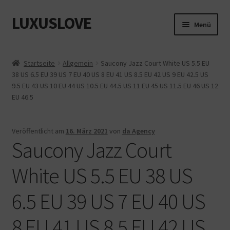
LUXUSLOVE
Zur
Zum
Menü
Navigation
Inhalt
springen
springen
Start
Startseite
Allgemein
Saucony Jazz Court White US 5.5 EU
38 US 6.5 EU 39 US 7 EU 40 US 8 EU 41 US 8.5 EU 42 US 9 EU 42.5 US
Cookie-Richtlinie (EU)
9.5 EU 43 US 10 EU 44 US 10.5 EU 44.5 US 11 EU 45 US 11.5 EU 46 US 12
EU 46.5
Datenschutz
Impressum
Veröffentlicht am
16. März 2021
von
da Agency
Saucony Jazz Court
Kasse
White US 5.5 EU 38 US
Mein Konto
6.5 EU 39 US 7 EU 40 US
Shop
8 EU 41 US 8.5 EU 42 US