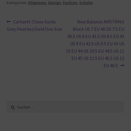
Kategorien:
Allgemein
,
Design
,
Fashion
,
Schuhe
Beitragsnavigation
Vorheriger
Nächster
Carhartt Chase Socks
New Balance AM574ING
Beitrag:
Beitrag:
Grey Heather/Gold One Size
Black US 7 EU 40 US 7.5 EU
40.5 US 8 EU 41.5 US 8.5 EU 42
US 9 EU 42.5 US 9.5 EU 43 US
10 EU 44 US 10.5 EU 44.5 US 11
EU 45 US 11.5 EU 45.5 US 12
EU 46.5
Suche
nach: