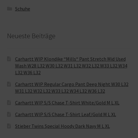
Schuhe
Neueste Beiträge
Carhartt WIP Klondike “Mills“ Pant Stretch Mid Used
Wash W28 L32 W30 L32 W31 L32 W32 L32 W33 L32 W34
L32 W36 L32
Carhartt WIP Regular Cargo Pant Deep Night W30 L32
W31 L32 W32 L32 W33 L32 W34 L32 W36 L32
Carhartt WIP S/S Chase T-Shirt White/Gold M L XL
Carhartt WIP S/S Chase T-Shirt Leaf/Gold M L XL
Stieber Twins Special Hoody Dark Navy M L XL