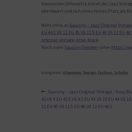
klassischen
Silhouette
bietet
der
Jazz
Vinta
überdauert
und
sich
einen
festen
Platz
als
Kl
Mehr
Infos
zu
Saucony – Jazz Original Vintage
EU 44.5 US 11 EU 45 US 11.5 EU 46 US 12 EU 46.
original-vintage-olive-black
Noch
mehr
Saucony Sneaker
unter
https://w
Kategorien:
Allgemein
,
Design
,
Fashion
,
Schuhe
Beitragsnavigation
Vorheriger
Saucony – Jazz Original Vintage / Grey/Bl
Beitrag:
42 US 9 EU 42.5 US 9.5 EU 43 US 10 EU 44 US 10
11 EU 45 US 11.5 EU 46 US 12 EU 46.5