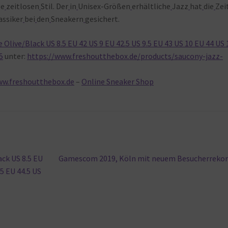
ge
zeitlosen
Stil. Der
in
Unisex-Größen
erhältliche
Jazz
hat
die
Zei
assiker
bei
den
Sneakern
gesichert.
 Olive/Black US 8.5 EU 42 US 9 EU 42.5 US 9.5 EU 43 US 10 EU 44 US 
5
unter:
https://www.freshoutthebox.de/products/saucony-jazz-
ww.freshoutthebox.de
–
Online Sneaker Shop
Nächster
ack US 8.5 EU
Gamescom 2019, Köln mit neuem Besucherreko
Beitrag:
.5 EU 44.5 US