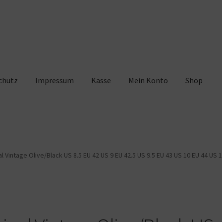
chutz
Impressum
Kasse
Mein Konto
Shop
pressum
Kasse
Mein Konto
Shop
Warenkorb
l Vintage Olive/Black US 8.5 EU 42 US 9 EU 42.5 US 9.5 EU 43 US 10 EU 44 US 1