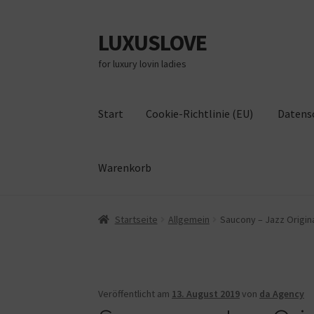
LUXUSLOVE
Zur
Zum
Navigation
Inhalt
for luxury lovin ladies
springen
springen
Start
Cookie-Richtlinie (EU)
Datens
Warenkorb
Start
Cookie-Richtlinie (EU)
Datenschutz
Im
Startseite
Allgemein
Saucony – Jazz Origina
Veröffentlicht am
13. August 2019
von
da Agency