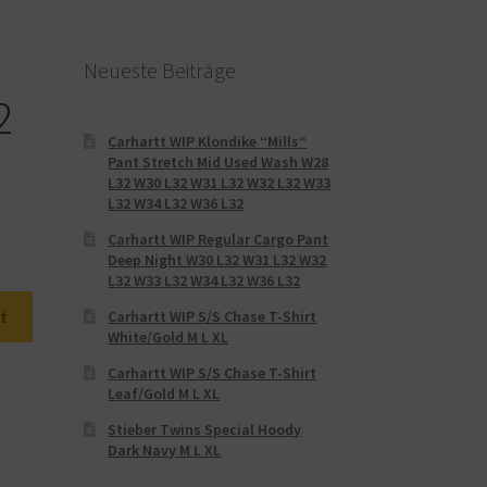
Neueste Beiträge
2
Carhartt WIP Klondike “Mills“
Pant Stretch Mid Used Wash W28
L32 W30 L32 W31 L32 W32 L32 W33
L32 W34 L32 W36 L32
Carhartt WIP Regular Cargo Pant
Deep Night W30 L32 W31 L32 W32
L32 W33 L32 W34 L32 W36 L32
t
Carhartt WIP S/S Chase T-Shirt
White/Gold M L XL
Carhartt WIP S/S Chase T-Shirt
Leaf/Gold M L XL
Stieber Twins Special Hoody
Dark Navy M L XL