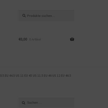
Suche
Suche
nach:
€
0,00
0 Artikel
0.5 EU 44.5 US 11 EU 45 US 11.5 EU 46 US 12 EU 46.5
Suche
nach: