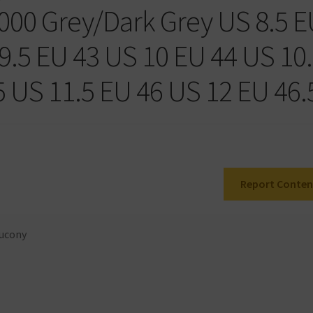
00 Grey/Dark Grey US 8.5 E
9.5 EU 43 US 10 EU 44 US 10
5 US 11.5 EU 46 US 12 EU 46.
Report Conten
ucony