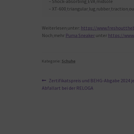
– Shock-absorbing
EVA
midsole
– XT-600
triangular
lug
rubber
traction
ou
Weiterlesen
unter:
https://www.freshoutthe
Noch
mehr
Puma Sneaker
unter
https://www
Kategorie:
Schuhe
Beitragsnavigation
Vorheriger
Zertifikatspreis und BEHG-Abgabe 2024 j
Beitrag:
Abfallart bei der RELOGA