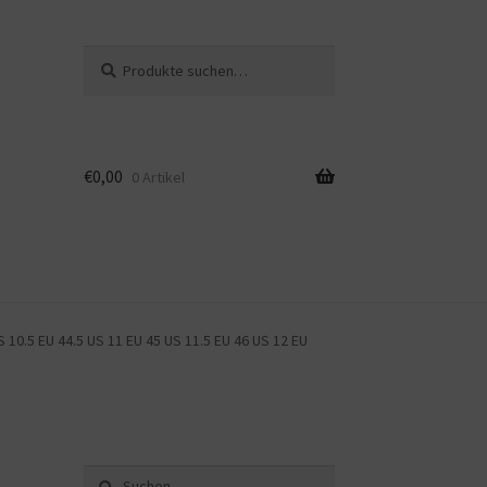
Suche
Suche
nach:
€
0,00
0 Artikel
10.5 EU 44.5 US 11 EU 45 US 11.5 EU 46 US 12 EU
Suche