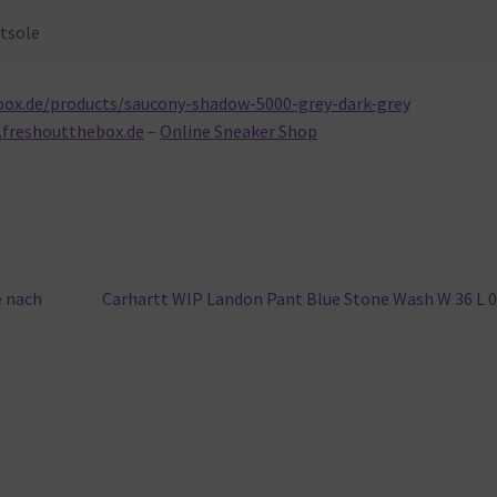
tsole
box.de/products/saucony-shadow-5000-grey-dark-grey
.freshoutthebox.de
–
Online Sneaker Shop
Nächster
e nach
Carhartt WIP Landon Pant Blue Stone Wash W 36 L 
Beitrag: