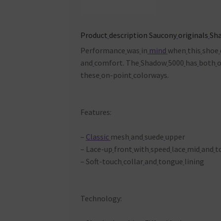
Product
description
Saucony
originals
Sh
Performance
was
in
mind
when
this
shoe
and
comfort. The
Shadow
5000
has
both
o
these
on-point
colorways.
Features:
–
Classic
mesh
and
suede
upper
– Lace-up
front
with
speed
lace
mid
and
t
– Soft-touch
collar
and
tongue
lining
Technology: