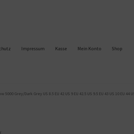
chutz
Impressum
Kasse
Mein Konto
Shop
pressum
Kasse
Mein Konto
Shop
Warenkorb
 5000 Grey/Dark Grey US 8.5 EU 42 US 9 EU 42.5 US 9.5 EU 43 US 10 EU 44 US 
y