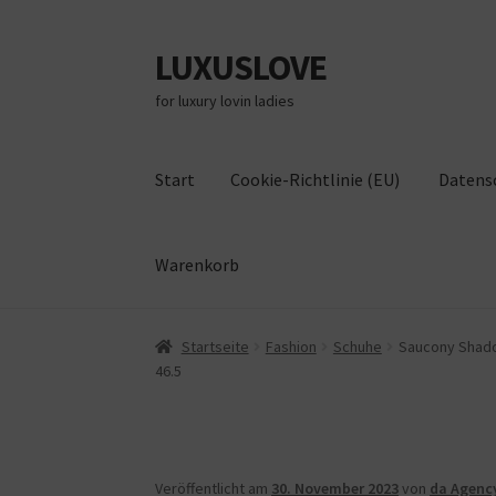
LUXUSLOVE
Zur
Zum
Navigation
Inhalt
for luxury lovin ladies
springen
springen
Start
Cookie-Richtlinie (EU)
Datens
Warenkorb
Start
Cookie-Richtlinie (EU)
Datenschutz
Im
Startseite
Fashion
Schuhe
Saucony Shadow
46.5
Veröffentlicht am
30. November 2023
von
da Agenc