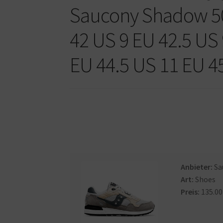
Saucony Shadow 50
42 US 9 EU 42.5 US 
EU 44.5 US 11 EU 4
Anbieter:
Sa
Art:
Shoes
Preis:
135.00