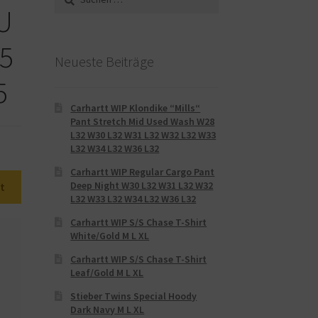
nach:
U
.5
Neueste Beiträge
5
Carhartt WIP Klondike “Mills“
Pant Stretch Mid Used Wash W28
L32 W30 L32 W31 L32 W32 L32 W33
L32 W34 L32 W36 L32
Carhartt WIP Regular Cargo Pant
Deep Night W30 L32 W31 L32 W32
t
L32 W33 L32 W34 L32 W36 L32
Carhartt WIP S/S Chase T-Shirt
White/Gold M L XL
Carhartt WIP S/S Chase T-Shirt
Leaf/Gold M L XL
Stieber Twins Special Hoody
Dark Navy M L XL