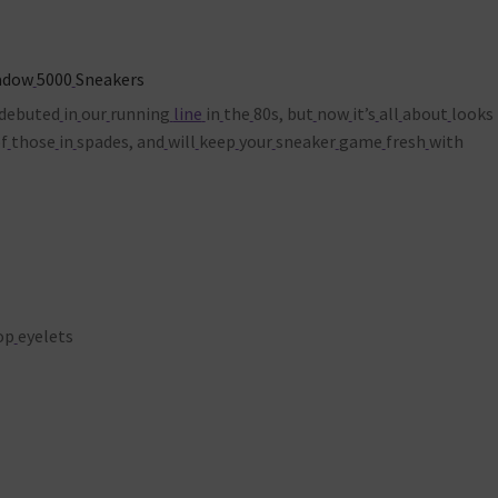
adow
5000
Sneakers
debuted
in
our
running
line
in
the
80s, but
now
it’s
all
about
looks
f
those
in
spades, and
will
keep
your
sneaker
game
fresh
with
op
eyelets