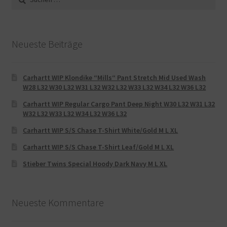
nach:
Neueste Beiträge
Carhartt WIP Klondike “Mills“ Pant Stretch Mid Used Wash
W28 L32 W30 L32 W31 L32 W32 L32 W33 L32 W34 L32 W36 L32
Carhartt WIP Regular Cargo Pant Deep Night W30 L32 W31 L32
W32 L32 W33 L32 W34 L32 W36 L32
Carhartt WIP S/S Chase T-Shirt White/Gold M L XL
Carhartt WIP S/S Chase T-Shirt Leaf/Gold M L XL
Stieber Twins Special Hoody Dark Navy M L XL
Neueste Kommentare