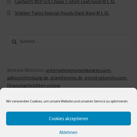
Carhartt WIP S/S Chase T-Shirt Leaf/Gold M L XL
Stieber Twins Special Hoody Dark Navy M L XL
Suche
nach:
Weitere Websites:
unternehmensmeldungen.com
,
adhocmitteilung.de
,
glamfemme.de
,
glimityglamity.com
,
finanznachrichten.online
Wir verwenden Cookies, um unsere Website und unseren Service zu optimieren.
Cookies akzeptieren
© LUXUSLOVE 2026
Erstellt mit Storefront & WooCommerce
.
Ablehnen