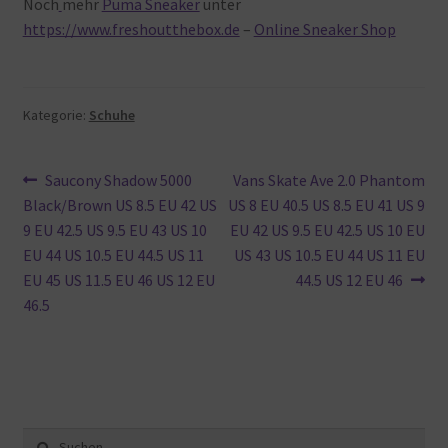
Noch
mehr
Puma Sneaker
unter
https://www.freshoutthebox.de
–
Online Sneaker Shop
Kategorie:
Schuhe
Beitragsnavigation
Vorheriger
Nächster
Saucony Shadow 5000
Vans Skate Ave 2.0 Phantom
Beitrag:
Beitrag:
Black/Brown US 8.5 EU 42 US
US 8 EU 40.5 US 8.5 EU 41 US 9
9 EU 42.5 US 9.5 EU 43 US 10
EU 42 US 9.5 EU 42.5 US 10 EU
EU 44 US 10.5 EU 44.5 US 11
US 43 US 10.5 EU 44 US 11 EU
EU 45 US 11.5 EU 46 US 12 EU
44.5 US 12 EU 46
46.5
Suche