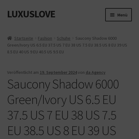
LUXUSLOVE
Zur
Zum
Menü
Navigation
Inhalt
springen
springen
Start
Startseite
Fashion
Schuhe
Saucony Shadow 6000
Green/Ivory US 6.5 EU 37.5 US 7 EU 38 US 7.5 EU 38.5 US 8 EU 39 US
Cookie-Richtlinie (EU)
8.5 EU 40 US 9 EU 40.5 US 9.5 EU
Datenschutz
Veröffentlicht am
19. September 2024
von
da Agency
Saucony Shadow 6000
Impressum
Green/Ivory US 6.5 EU
Kasse
37.5 US 7 EU 38 US 7.5
Mein Konto
EU 38.5 US 8 EU 39 US
Shop