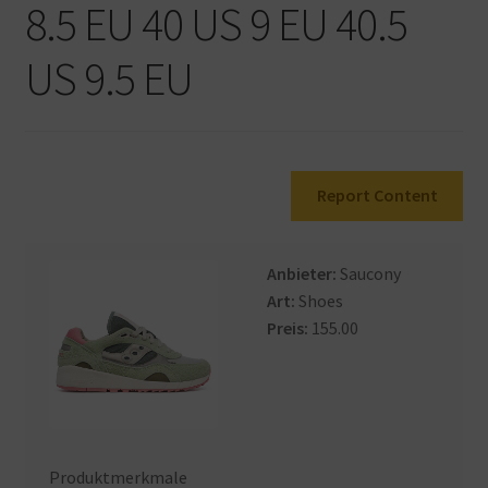
8.5 EU 40 US 9 EU 40.5
Warenkorb
US 9.5 EU
Report Content
Anbieter:
Saucony
Art:
Shoes
Preis:
155.00
Produktmerkmale