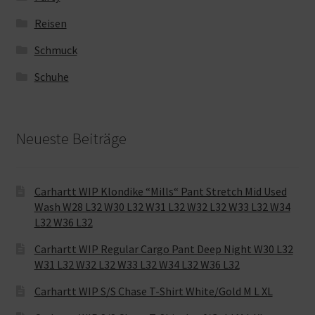
Reisen
Schmuck
Schuhe
Neueste Beiträge
Carhartt WIP Klondike “Mills“ Pant Stretch Mid Used
Wash W28 L32 W30 L32 W31 L32 W32 L32 W33 L32 W34
L32 W36 L32
Carhartt WIP Regular Cargo Pant Deep Night W30 L32
W31 L32 W32 L32 W33 L32 W34 L32 W36 L32
Carhartt WIP S/S Chase T-Shirt White/Gold M L XL