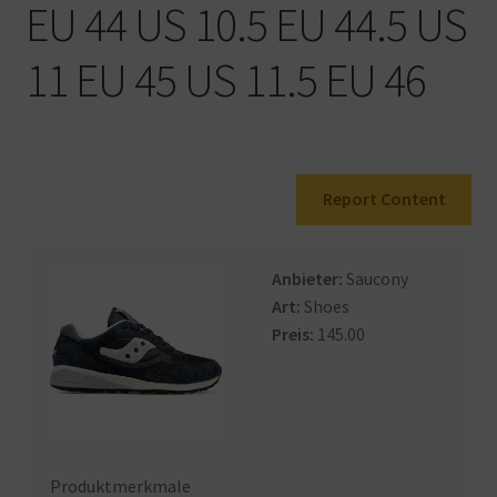
EU 44 US 10.5 EU 44.5 US
Warenkorb
11 EU 45 US 11.5 EU 46
Report Content
Anbieter:
Saucony
Art:
Shoes
Preis:
145.00
Produktmerkmale