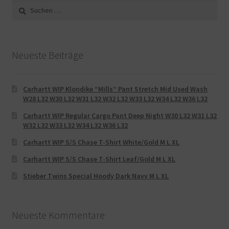
Suche
nach:
Neueste Beiträge
Carhartt WIP Klondike “Mills“ Pant Stretch Mid Used Wash
W28 L32 W30 L32 W31 L32 W32 L32 W33 L32 W34 L32 W36 L32
Carhartt WIP Regular Cargo Pant Deep Night W30 L32 W31 L32
W32 L32 W33 L32 W34 L32 W36 L32
Carhartt WIP S/S Chase T-Shirt White/Gold M L XL
Carhartt WIP S/S Chase T-Shirt Leaf/Gold M L XL
Stieber Twins Special Hoody Dark Navy M L XL
Neueste Kommentare