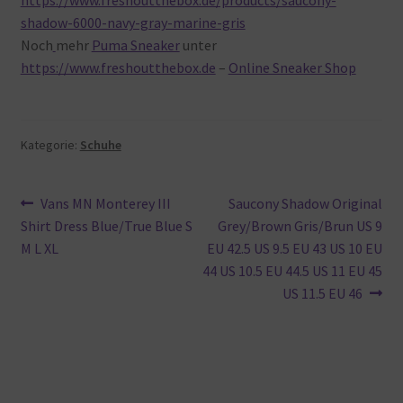
shadow-6000-navy-gray-marine-gris
Noch
mehr
Puma Sneaker
unter
https://www.freshoutthebox.de
–
Online Sneaker Shop
Kategorie:
Schuhe
Beitragsnavigation
Vorheriger
Nächster
Vans MN Monterey III
Saucony Shadow Original
Beitrag:
Beitrag:
Shirt Dress Blue/True Blue S
Grey/Brown Gris/Brun US 9
M L XL
EU 42.5 US 9.5 EU 43 US 10 EU
44 US 10.5 EU 44.5 US 11 EU 45
US 11.5 EU 46