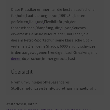
Diese
Klassiker
erinnern
an
die
besten
Laufschuhe
für
hohe
Laufleistungen
von
1991. Sie
bieten
perfekten
Halt
und
Flexibilität
mit
der
fantastischen
Dämpfung, die
du
von
Saucony
erwartest. Genieße
Veloursleder
und
Leder, die
diesem
Retro-Sportschuh
seine
klassische
Optik
verleihen. Zieh
deine
Shadow
6000
an
und
schwitze
in
den
ausgewogenen
trendigen
Lauf-Sneakers, mit
denen
du
es
schon
immer
gerockt
hast.
Übersicht
Premium-EinlegesohleLegendäres
StoßdämpfungssystemPolyurethanTriangelprofil
Weiterlesen
unter:
https://www.freshoutthebox.de/products/saucony-