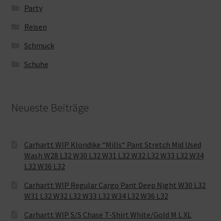
Party
Reisen
Schmuck
Schuhe
Neueste Beiträge
Carhartt WIP Klondike “Mills“ Pant Stretch Mid Used
Wash W28 L32 W30 L32 W31 L32 W32 L32 W33 L32 W34
L32 W36 L32
Carhartt WIP Regular Cargo Pant Deep Night W30 L32
W31 L32 W32 L32 W33 L32 W34 L32 W36 L32
Carhartt WIP S/S Chase T-Shirt White/Gold M L XL