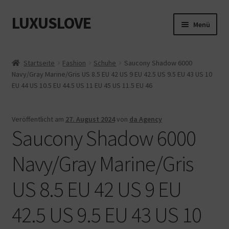
LUXUSLOVE
Zur
Zum
Menü
Navigation
Inhalt
springen
springen
Start
Startseite
Fashion
Schuhe
Saucony Shadow 6000
Navy/Gray Marine/Gris US 8.5 EU 42 US 9 EU 42.5 US 9.5 EU 43 US 10
Cookie-Richtlinie (EU)
EU 44 US 10.5 EU 44.5 US 11 EU 45 US 11.5 EU 46
Datenschutz
Veröffentlicht am
27. August 2024
von
da Agency
Saucony Shadow 6000
Impressum
Navy/Gray Marine/Gris
Kasse
US 8.5 EU 42 US 9 EU
Mein Konto
42.5 US 9.5 EU 43 US 10
Shop