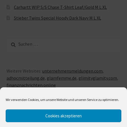
Carhartt WIP S/S Chase T-Shirt Leaf/Gold M L XL
Stieber Twins Special Hoody Dark Navy M L XL
Suche
nach:
Weitere Websites:
unternehmensmeldungen.com
,
adhocmitteilung.de
,
glamfemme.de
,
glimityglamity.com
,
finanznachrichten.online
Wir verwenden Cookies, um unsere Website und unseren Service zu optimieren.
Cookies akzeptieren
© LUXUSLOVE 2026