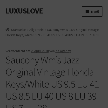
LUXUSLOVE
Zur
Zum
Menü
Navigation
Inhalt
springen
springen
Start
Startseite
Allgemein
Saucony Wm’s Jazz Original Vintage
Florida Keys/White US 9.5 EU 41 US 8.5 EU 40 US 8 EU 39 US 7 EU 38
Cookie-Richtlinie (EU)
Datenschutz
Veröffentlicht am
2. April 2020
von
da Agency
Saucony Wm’s Jazz
Impressum
Original Vintage Florida
Kasse
Keys/White US 9.5 EU 41
Mein Konto
US 8.5 EU 40 US 8 EU 39
Shop
US 7 EU 38