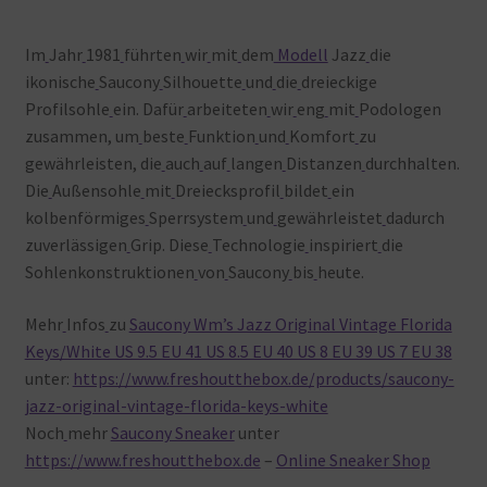
Im
Jahr
1981
führten
wir
mit
dem
Modell
Jazz
die
ikonische
Saucony
Silhouette
und
die
dreieckige
Profilsohle
ein. Dafür
arbeiteten
wir
eng
mit
Podologen
zusammen, um
beste
Funktion
und
Komfort
zu
gewährleisten, die
auch
auf
langen
Distanzen
durchhalten.
Die
Außensohle
mit
Dreiecksprofil
bildet
ein
kolbenförmiges
Sperrsystem
und
gewährleistet
dadurch
zuverlässigen
Grip. Diese
Technologie
inspiriert
die
Sohlenkonstruktionen
von
Saucony
bis
heute.
Mehr
Infos
zu
Saucony Wm’s Jazz Original Vintage Florida
Keys/White US 9.5 EU 41 US 8.5 EU 40 US 8 EU 39 US 7 EU 38
unter:
https://www.freshoutthebox.de/products/saucony-
jazz-original-vintage-florida-keys-white
Noch
mehr
Saucony Sneaker
unter
https://www.freshoutthebox.de
–
Online Sneaker Shop