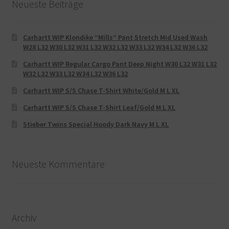
Neueste Beiträge
Carhartt WIP Klondike “Mills“ Pant Stretch Mid Used Wash
W28 L32 W30 L32 W31 L32 W32 L32 W33 L32 W34 L32 W36 L32
Carhartt WIP Regular Cargo Pant Deep Night W30 L32 W31 L32
W32 L32 W33 L32 W34 L32 W36 L32
Carhartt WIP S/S Chase T-Shirt White/Gold M L XL
Carhartt WIP S/S Chase T-Shirt Leaf/Gold M L XL
Stieber Twins Special Hoody Dark Navy M L XL
Neueste Kommentare
Archiv