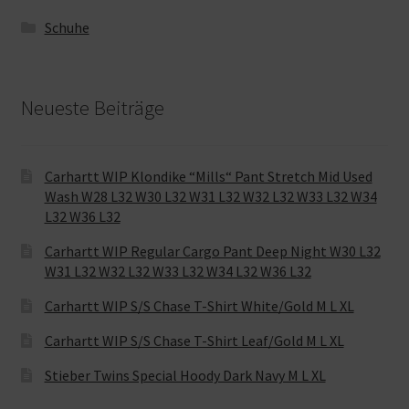
Schuhe
Neueste Beiträge
Carhartt WIP Klondike “Mills“ Pant Stretch Mid Used
Wash W28 L32 W30 L32 W31 L32 W32 L32 W33 L32 W34
L32 W36 L32
Carhartt WIP Regular Cargo Pant Deep Night W30 L32
W31 L32 W32 L32 W33 L32 W34 L32 W36 L32
Carhartt WIP S/S Chase T-Shirt White/Gold M L XL
Carhartt WIP S/S Chase T-Shirt Leaf/Gold M L XL
Stieber Twins Special Hoody Dark Navy M L XL