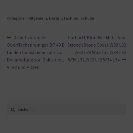
Kategorien:
Allgemein
,
Design
,
Fashion
,
Schuhe
Beitragsnavigation
Vorheriger
Nächster
Desinfizierender
Carhartt Klondike Mills Pant
Beitrag:
Beitrag:
Oberflächenreiniger BP 40 D
Stretch Stone Coast W30 L32
für den Industrieeinsatz zur
W32 L34 W33 L32 W34 L32
Bekämpfung von Bakterien,
W36 L32 W32 L32 W34 L34
Viren und Pilzen.
Suche
nach: