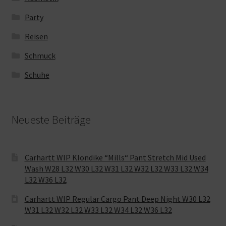
Party
Reisen
Schmuck
Schuhe
Neueste Beiträge
Carhartt WIP Klondike “Mills“ Pant Stretch Mid Used
Wash W28 L32 W30 L32 W31 L32 W32 L32 W33 L32 W34
L32 W36 L32
Carhartt WIP Regular Cargo Pant Deep Night W30 L32
W31 L32 W32 L32 W33 L32 W34 L32 W36 L32