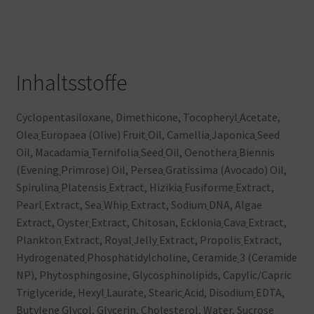
Inhaltsstoffe
Cyclopentasiloxane, Dimethicone, Tocopheryl
Acetate,
Olea
Europaea (Olive) Fruit
Oil, Camellia
Japonica
Seed
Oil, Macadamia
Ternifolia
Seed
Oil, Oenothera
Biennis
(Evening
Primrose) Oil, Persea
Gratissima (Avocado) Oil,
Spirulina
Platensis
Extract, Hizikia
Fusiforme
Extract,
Pearl
Extract, Sea
Whip
Extract, Sodium
DNA, Algae
Extract, Oyster
Extract, Chitosan, Ecklonia
Cava
Extract,
Plankton
Extract, Royal
Jelly
Extract, Propolis
Extract,
Hydrogenated
Phosphatidylcholine, Ceramide
3 (Ceramide
NP), Phytosphingosine, Glycosphinolipids, Capylic/Capric
Triglyceride, Hexyl
Laurate, Stearic
Acid, Disodium
EDTA,
Butylene
Glycol, Glycerin, Cholesterol, Water, Sucrose