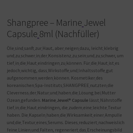
Shangpree – Marine
Jewel
Capsule
8ml (Nachfüller)
Öle
sind
sanft
zur
Haut, aber
neigen
dazu, leicht
klebrig
und
zu
schwer
in
der
Konsistenz
zu
sein
und
zu
schwer, um
tief
in
die
Haut
eindringen
zu
können. Für
die
Haut
ist
es
jedoch
wichtig, dass
Wirkstoffe
und
Inhaltsstoffe
gut
aufgenommen
werden
können. Kosmetiker
des
koreanischen
Spa-Instituts
SHANGPREE
nutzten
die
Cleverness
der
Natur
und
haben
die
Lösung
bei
Mutter
Ozean
gefunden.
Marine
Jewel® Capsule
lässt
Nährstoffe
tief
in
die
Haut
eindringen, die
zudem
eine
leichte
Textur
haben. Die
Kapseln
haben
die
Wirksamkeit
einer
Ampulle
und
die
Textur
eines
Serums. Dieses
reduziert
nachweislich
feine
Linien
und
Falten, regeneriert
das
Erscheinungsbild