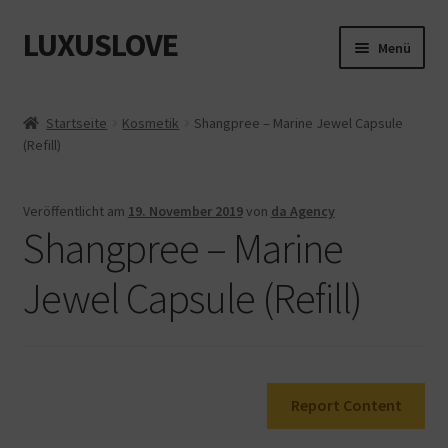
LUXUSLOVE
Zur
Zum
Menü
Navigation
Inhalt
springen
springen
Start
Startseite
Kosmetik
Shangpree – Marine Jewel Capsule
(Refill)
Cookie-Richtlinie (EU)
Datenschutz
Veröffentlicht am
19. November 2019
von
da Agency
Shangpree – Marine
Impressum
Jewel Capsule (Refill)
Kasse
Mein Konto
Report Content
Shop