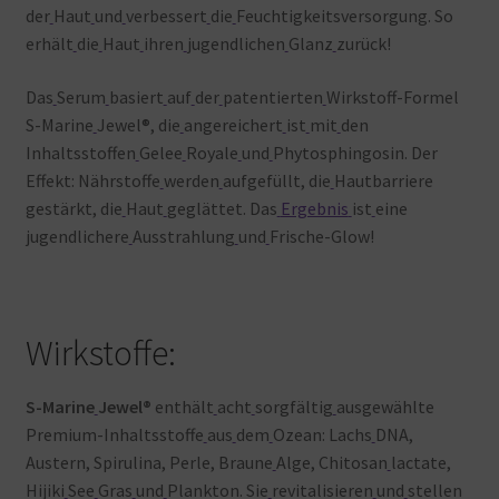
der
Haut
und
verbessert
die
Feuchtigkeitsversorgung. So
erhält
die
Haut
ihren
jugendlichen
Glanz
zurück!
Das
Serum
basiert
auf
der
patentierten
Wirkstoff-Formel
S-Marine
Jewel®, die
angereichert
ist
mit
den
Inhaltsstoffen
Gelee
Royale
und
Phytosphingosin. Der
Effekt: Nährstoffe
werden
aufgefüllt, die
Hautbarriere
gestärkt, die
Haut
geglättet. Das
Ergebnis
ist
eine
jugendlichere
Ausstrahlung
und
Frische-Glow!
Wirkstoffe:
S-Marine
Jewel®
enthält
acht
sorgfältig
ausgewählte
Premium-Inhaltsstoffe
aus
dem
Ozean: Lachs
DNA,
Austern, Spirulina, Perle, Braune
Alge, Chitosan
lactate,
Hijiki
See
Gras
und
Plankton. Sie
revitalisieren
und
stellen