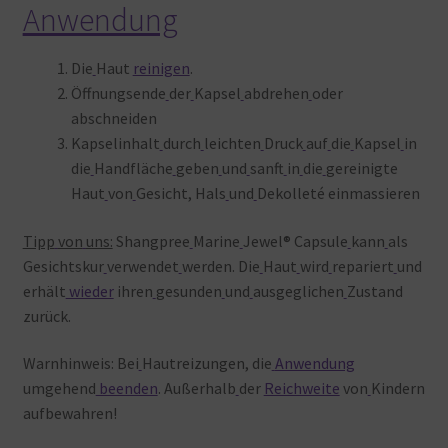
Anwendung
Die
Haut
reinigen
.
Öffnungsende
der
Kapsel
abdrehen
oder
abschneiden
Kapselinhalt
durch
leichten
Druck
auf
die
Kapsel
in
die
Handfläche
geben
und
sanft
in
die
gereinigte
Haut
von
Gesicht, Hals
und
Dekolleté einmassieren
Tipp
von
uns:
Shangpree
Marine
Jewel® Capsule
kann
als
Gesichtskur
verwendet
werden. Die
Haut
wird
repariert
und
erhält
wieder
ihren
gesunden
und
ausgeglichen
Zustand
zurück.
Warnhinweis: Bei
Hautreizungen, die
Anwendung
umgehend
beenden
. Außerhalb
der
Reichweite
von
Kindern
aufbewahren!