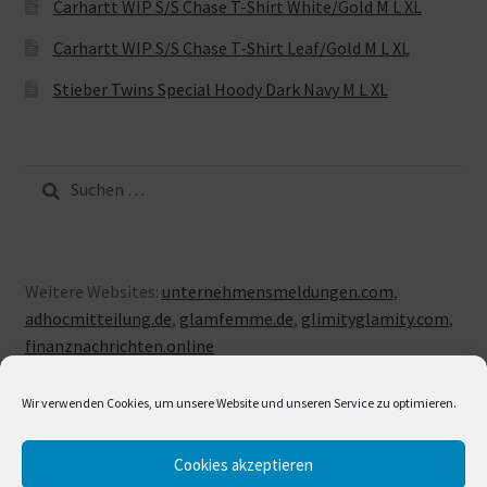
Carhartt WIP S/S Chase T-Shirt White/Gold M L XL
Carhartt WIP S/S Chase T-Shirt Leaf/Gold M L XL
Stieber Twins Special Hoody Dark Navy M L XL
Suche
nach:
Weitere Websites:
unternehmensmeldungen.com
,
adhocmitteilung.de
,
glamfemme.de
,
glimityglamity.com
,
finanznachrichten.online
Wir verwenden Cookies, um unsere Website und unseren Service zu optimieren.
Cookies akzeptieren
© LUXUSLOVE 2026