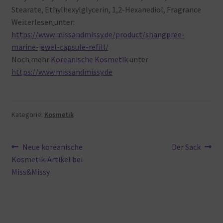
Stearate, Ethylhexylglycerin, 1,2-Hexanediol, Fragrance
Weiterlesen
unter:
https://www.missandmissy.de/product/shangpree-
marine-jewel-capsule-refill/
Noch
mehr
Koreanische Kosmetik
unter
https://www.missandmissy.de
Kategorie:
Kosmetik
Beitragsnavigation
Vorheriger
Nächster
Neue koreanische
Der Sack
Beitrag:
Beitrag:
Kosmetik-Artikel bei
Miss&Missy