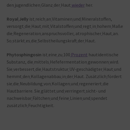
den
jugendlichen
Glanz
der
Haut
wieder
her.
Royal
Jelly
ist
reich
an
Vitaminen
und
Mineralstoffen,
versorgt
die
Haut
mit
Vitalstoffen
und
regt
in
hohem
Maße
die
Regeneration
anspruchsvoller, atrophischer
Haut
an.
So
stärkt
es
die
Selbstheilungskraft
der
Haut.
Phytosphingosin
ist
eine
zu
100
Prozent
hautidentische
Substanz, die
mittels
Hefefermentation
gewonnen
wird.
Sie
verbessert
die
Hautstruktur
UV-geschädigter
Haut
und
hemmt
den
Kollagenabbau
in
der
Haut. Zusätzlich
fördert
sie
die
Neubildung
von
Kollagen
und
regeneriert
die
Hautbarriere. Sie
glättet
und
verringert
sicht- und
nachweisbar
Fältchen
und
feine
Linien
und
spendet
zusätzlich
Feuchtigkeit.