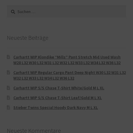
Suche
nach:
Neueste Beiträge
Carhartt WIP Klondike “Mills“ Pant Stretch Mid Used Wash
W28 L32 W30 L32 W31 L32 W32 L32 W33 L32 W34 L32 W36 L32
Carhartt WIP Regular Cargo Pant Deep Night W30 L32 W31 L32
W32 L32 W33 L32 W34 L32 W36 L32
Carhartt WIP S/S Chase T-Shirt White/Gold M L XL
Carhartt WIP S/S Chase T-Shirt Leaf/Gold M L XL
Stieber Twins Special Hoody Dark Navy M L XL
Neueste Kommentare