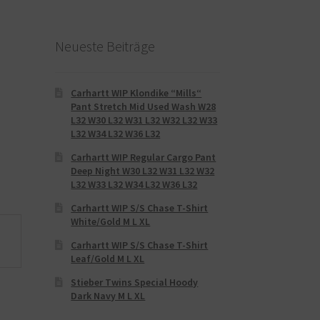
Neueste Beiträge
Carhartt WIP Klondike “Mills“
Pant Stretch Mid Used Wash W28
L32 W30 L32 W31 L32 W32 L32 W33
L32 W34 L32 W36 L32
Carhartt WIP Regular Cargo Pant
Deep Night W30 L32 W31 L32 W32
L32 W33 L32 W34 L32 W36 L32
Carhartt WIP S/S Chase T-Shirt
White/Gold M L XL
Carhartt WIP S/S Chase T-Shirt
Leaf/Gold M L XL
Stieber Twins Special Hoody
Dark Navy M L XL