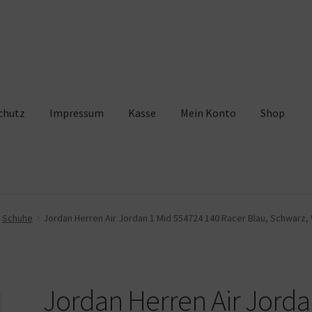
chutz
Impressum
Kasse
Mein Konto
Shop
pressum
Kasse
Mein Konto
Shop
Warenkorb
Schuhe
Jordan Herren Air Jordan 1 Mid 554724 140 Racer Blau, Schwarz, 
Jordan Herren Air Jord