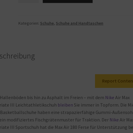
Herren
Air
Jordan
1
Kategorien:
Schuhe
,
Schuhe and Handtaschen
Mid
554724
140
Racer
schreibung
Blau,
Schwarz,
Weiß,
Report Conten
Größe
47,
White/Racer
Hallenböden
bis
hin
zu
Asphalt
im
Freien – mit
dem
Nike
Air
Max
Blue-
riate
III
Leichtathletikschuh
bleiben
Sie
immer
in
Topform. Die
Mi
black,
Basketballschuhe
haben
eine
strapazierfähige
Gummi-Außensoh
47.5
ein
modifiziertes
Fischgrätenmuster
für
Traktion. Der
Nike
Air
Ma
EU
riate
III
Sportschuh
hat
die
Max
Air
180
Ferse
für
Unterstützung
be