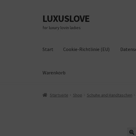
LUXUSLOVE
Zur
Zum
Navigation
Inhalt
for luxury lovin ladies
springen
springen
Start
Cookie-Richtlinie (EU)
Datens
Warenkorb
Start
Cookie-Richtlinie (EU)
Datenschutz
Im
Startseite
Shop
Schuhe and Handtaschen