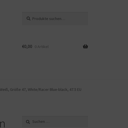
Suche
Suche
nach:
€
0,00
0 Artikel
Weiß, Größe 47, White/Racer Blue-black, 47.5 EU
an
Suche
nach: