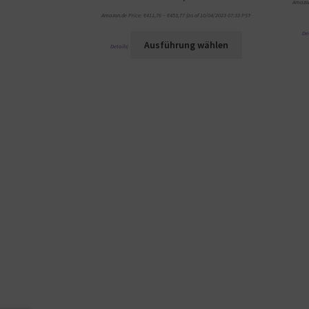
Amazon
Amazon.de Price:
€
411,76
–
€
453,77
(as of 10/04/2023 07:33 PST-
De
Ausführung wählen
Details
)