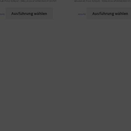
.de Price:
€
294,12
–
€
462,18
(as of 10/04/2023 07:33 PST-
Amazon.de Price:
€
252,09
–
€
504,19
(as of 09/04/2023 07:
Ausführung wählen
Ausführung wählen
tails
)
Details
)