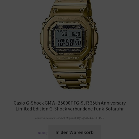
Casio G-Shock GMW-B5000TFG-9JR 35th Anniversary
Limited Edition G-Shock verbundene Funk-Solaruhr
Amazon.de Price:
€
2.499,16
(as of 10/04/2023 07:33 PST-
In den Warenkorb
Details
)