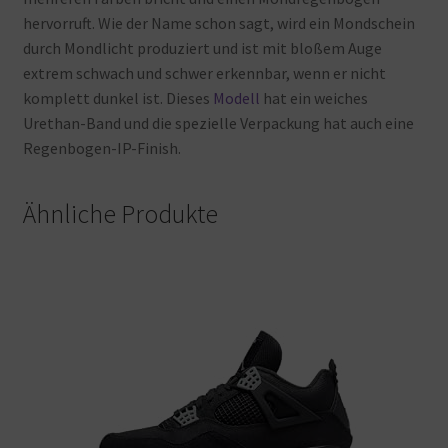
hervorruft. Wie
der
Name
schon
sagt, wird
ein
Mondschein
durch
Mondlicht
produziert
und
ist
mit
bloßem
Auge
extrem
schwach
und
schwer
erkennbar, wenn
er
nicht
komplett
dunkel
ist. Dieses
Modell
hat
ein
weiches
Urethan-Band
und
die
spezielle
Verpackung
hat
auch
eine
Regenbogen-IP-Finish.
Ähnliche Produkte