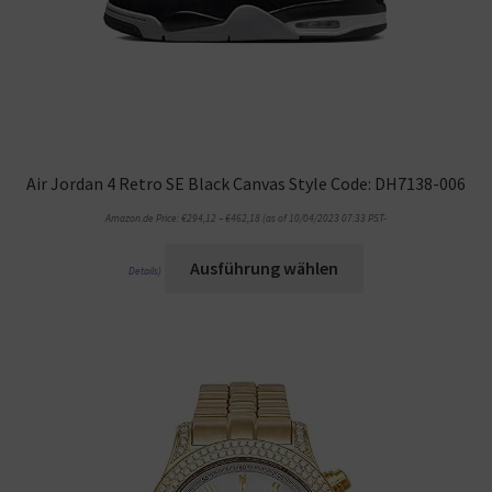
Air Jordan 4 Retro SE Black Canvas Style Code: DH7138-006
Amazon.de Price:
€
294,12
–
€
462,18
(as of 10/04/2023 07:33 PST-
Ausführung wählen
Details
)