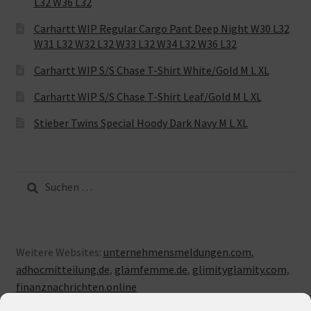
L32 W36 L32
Carhartt WIP Regular Cargo Pant Deep Night W30 L32
W31 L32 W32 L32 W33 L32 W34 L32 W36 L32
Carhartt WIP S/S Chase T-Shirt White/Gold M L XL
Carhartt WIP S/S Chase T-Shirt Leaf/Gold M L XL
Stieber Twins Special Hoody Dark Navy M L XL
Suche
nach:
Weitere Websites:
unternehmensmeldungen.com
,
adhocmitteilung.de
,
glamfemme.de
,
glimityglamity.com
,
finanznachrichten.online