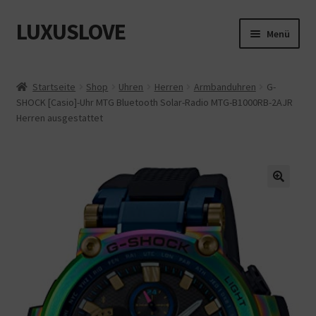
LUXUSLOVE
Zur
Zum
Menü
Navigation
Inhalt
springen
springen
Start
Startseite
Shop
Uhren
Herren
Armbanduhren
G-
SHOCK [Casio]-Uhr MTG Bluetooth Solar-Radio MTG-B1000RB-2AJR
Cookie-Richtlinie (EU)
Herren ausgestattet
Datenschutz
Impressum
Kasse
Mein Konto
Shop