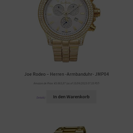
Joe Rodeo – Herren -Armbanduhr- JMP04
Amazon.de Price:
€
5.663,87
(as of 10/04/2023 07:33 PST-
In den Warenkorb
Details
)