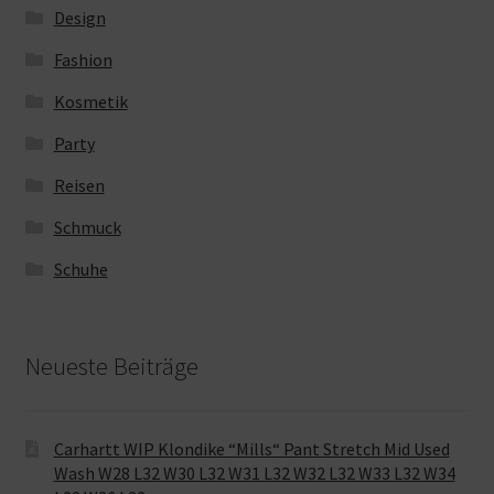
Design
Fashion
Kosmetik
Party
Reisen
Schmuck
Schuhe
Neueste Beiträge
Carhartt WIP Klondike “Mills“ Pant Stretch Mid Used
Wash W28 L32 W30 L32 W31 L32 W32 L32 W33 L32 W34