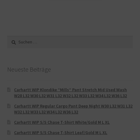
Suche
nach:
Neueste Beiträge
Carhartt WIP Klondike “Mills“ Pant Stretch Mid Used Wash
W28 L32 W30 L32 W31 L32 W32 L32 W33 L32 W34 L32 W36 L32
Carhartt WIP Regular Cargo Pant Deep Night W30 L32 W31 L32
W32 L32 W33 L32 W34 L32 W36 L32
Carhartt WIP S/S Chase T-Shirt White/Gold M L XL
Carhartt WIP S/S Chase T-Shirt Leaf/Gold M L XL