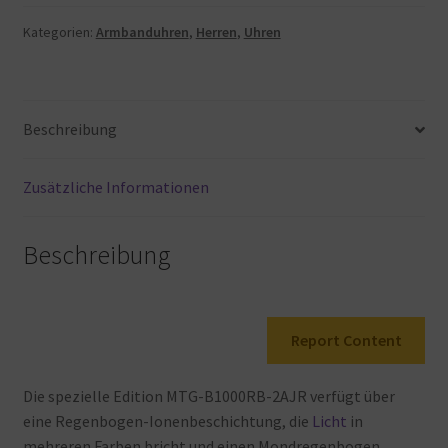
Uhr
MTG
Kategorien:
Armbanduhren
,
Herren
,
Uhren
Bluetooth
Solar-
Radio
Beschreibung
MTG-
B1000RB-
2AJR
Zusätzliche Informationen
Herren
ausgestattet
Beschreibung
Menge
Report Content
Die
spezielle
Edition
MTG-B1000RB-2AJR
verfügt über
eine
Regenbogen-Ionenbeschichtung, die
Licht
in
mehreren
Farben
bricht
und
einen
Mondregenbogen