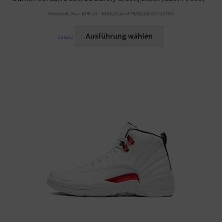
Amazon.de Price:
€
386,55
–
€
504,19
(as of 09/04/2023 07:22 PST-
Ausführung wählen
Details
)