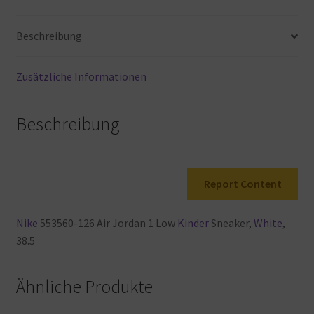
38.5
EU
Beschreibung
Menge
Zusätzliche Informationen
Beschreibung
Report Content
Nike
553560-126
Air
Jordan
1
Low
Kinder
Sneaker,
White
,
38.5
Ähnliche Produkte