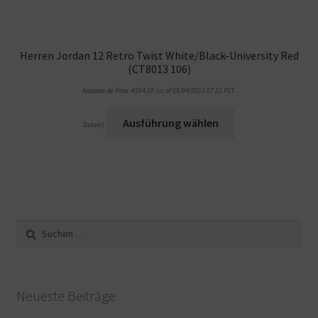
Herren Jordan 12 Retro Twist White/Black-University Red
(CT8013 106)
Amazon.de Price:
€
504,19
(as of 09/04/2023 07:22 PST-
Ausführung wählen
Details
)
Suche
nach:
Neueste Beiträge