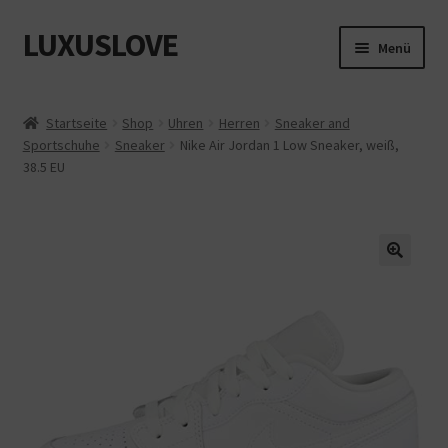
LUXUSLOVE
Zur
Zum
Menü
Navigation
Inhalt
springen
springen
Start
Startseite
Shop
Uhren
Herren
Sneaker and
Sportschuhe
Sneaker
Nike Air Jordan 1 Low Sneaker, weiß,
Cookie-Richtlinie (EU)
38.5 EU
Datenschutz
Impressum
Kasse
Mein Konto
Shop