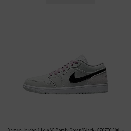
Damen Jordan 1 Low SE Barely Green/Black (CZ0776 300) –