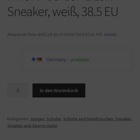
Sneaker, weiß, 38.5 EU
Amazon.de Price:
€
420,16
(as of 09/04/2023 07:31 PST-
Details
)
Germany
-
available
Nike
In den Warenkorb
Air
Jordan
1
Low
Kategorien:
Jungen
,
Schuhe
,
Schuhe and Handtaschen
,
Sneaker
,
Sneaker and Sportschuhe
Sneaker,
weiß,