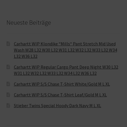
Neueste Beiträge
Carhartt WIP Klondike “Mills“ Pant Stretch Mid Used
Wash W28 L32 W30 L32 W31 L32 W32 L32 W33 L32 W34
L32 W36 L32
Carhartt WIP Regular Cargo Pant Deep Night W30 L32
W31 L32 W32 L32 W33 L32 W34 L32 W36 L32
Carhartt WIP S/S Chase T-Shirt White/Gold M L XL
Carhartt WIP S/S Chase T-Shirt Leaf/Gold M L XL
Stieber Twins Special Hoody Dark Navy M L XL