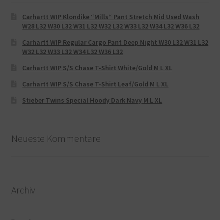
Carhartt WIP Klondike “Mills“ Pant Stretch Mid Used Wash
W28 L32 W30 L32 W31 L32 W32 L32 W33 L32 W34 L32 W36 L32
Carhartt WIP Regular Cargo Pant Deep Night W30 L32 W31 L32
W32 L32 W33 L32 W34 L32 W36 L32
Carhartt WIP S/S Chase T-Shirt White/Gold M L XL
Carhartt WIP S/S Chase T-Shirt Leaf/Gold M L XL
Stieber Twins Special Hoody Dark Navy M L XL
Neueste Kommentare
Archiv