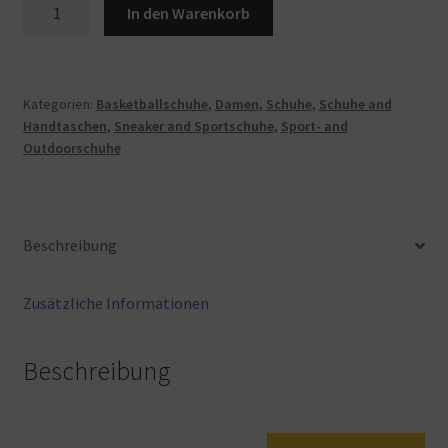
Jordan
In den Warenkorb
1
Mid
BQ6472-
300
Kategorien:
Basketballschuhe
,
Damen
,
Schuhe
,
Schuhe and
Handtaschen
,
Sneaker and Sportschuhe
,
Sport- and
Sneaker
Outdoorschuhe
für
Damen,
Light
Dew,
Beschreibung
Helltau/Schwarz-
Blaugrün
Tönung,
Zusätzliche Informationen
39
EU
Beschreibung
Menge