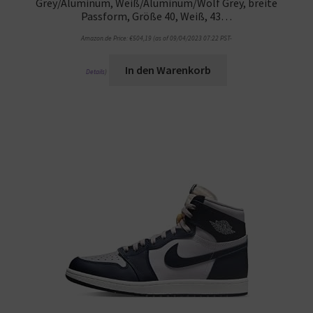
Grey/Aluminum, Weiß/Aluminum/Wolf Grey, breite
Passform, Größe 40, Weiß, 43…
Amazon.de Price:
€
504,19
(as of 09/04/2023 07:22 PST-
In den Warenkorb
Details
)