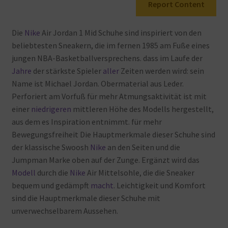
Report Content
Die
Nike
Air
Jordan
1
Mid
Schuhe
sind
inspiriert
von
den
beliebtesten
Sneakern, die
im
fernen
1985
am
Fuße
eines
jungen
NBA-Basketballversprechens. dass
im
Laufe
der
Jahre
der
stärkste
Spieler
aller
Zeiten
werden
wird: sein
Name
ist
Michael
Jordan. Obermaterial
aus
Leder.
Perforiert
am
Vorfuß für
mehr
Atmungsaktivität
ist
mit
einer
niedrigeren
mittleren
Höhe
des
Modells
hergestellt,
aus
dem
es
Inspiration
entnimmt. für
mehr
Bewegungsfreiheit
Die
Hauptmerkmale
dieser
Schuhe
sind
der
klassische
Swoosh
Nike
an
den
Seiten
und
die
Jumpman
Marke
oben
auf
der
Zunge. Ergänzt
wird
das
Modell
durch
die
Nike
Air
Mittelsohle, die
die
Sneaker
bequem
und
gedämpft
macht
. Leichtigkeit
und
Komfort
sind
die
Hauptmerkmale
dieser
Schuhe
mit
unverwechselbarem
Aussehen.