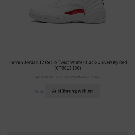
Herren Jordan 12 Retro Twist White/Black-University Red
(CT8013 106)
Amazon.de Price:
€
504,19
(as of 09/04/2023 07:22 PST-
Ausführung wählen
Details
)
Suche