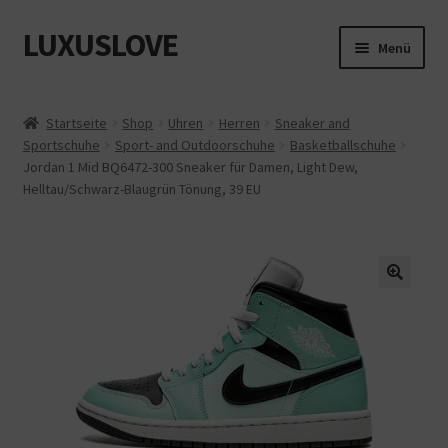
LUXUSLOVE
Zur
Zum
Menü
Navigation
Inhalt
springen
springen
Start
Startseite
Shop
Uhren
Herren
Sneaker and
Sportschuhe
Sport- and Outdoorschuhe
Basketballschuhe
Cookie-Richtlinie (EU)
Jordan 1 Mid BQ6472-300 Sneaker für Damen, Light Dew,
Helltau/Schwarz-Blaugrün Tönung, 39 EU
Datenschutz
Impressum
Kasse
Mein Konto
Shop