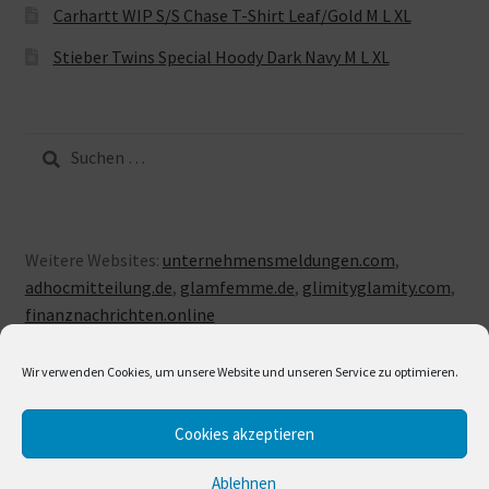
Carhartt WIP S/S Chase T-Shirt Leaf/Gold M L XL
Stieber Twins Special Hoody Dark Navy M L XL
Suche
nach:
Weitere Websites:
unternehmensmeldungen.com
,
adhocmitteilung.de
,
glamfemme.de
,
glimityglamity.com
,
finanznachrichten.online
Wir verwenden Cookies, um unsere Website und unseren Service zu optimieren.
Cookies akzeptieren
© LUXUSLOVE 2026
Erstellt mit Storefront & WooCommerce
.
Ablehnen