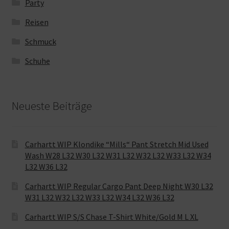
Party
Reisen
Schmuck
Schuhe
Neueste Beiträge
Carhartt WIP Klondike “Mills“ Pant Stretch Mid Used
Wash W28 L32 W30 L32 W31 L32 W32 L32 W33 L32 W34
L32 W36 L32
Carhartt WIP Regular Cargo Pant Deep Night W30 L32
W31 L32 W32 L32 W33 L32 W34 L32 W36 L32
Carhartt WIP S/S Chase T-Shirt White/Gold M L XL