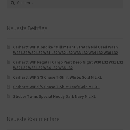
nach:
Neueste Beiträge
Carhartt WIP Klondike “Mills“ Pant Stretch Mid Used Wash
W28 L32 W30 L32 W31 L32 W32 L32 W33 L32 W34 L32 W36 L32
Carhartt WIP Regular Cargo Pant Deep Night W30 L32 W31 L32
W32 L32 W33 L32 W34 L32 W36 L32
Carhartt WIP S/S Chase T-Shirt White/Gold M L XL
Carhartt WIP S/S Chase T-Shirt Leaf/Gold M L XL
Stieber Twins Special Hoody Dark Navy M L XL
Neueste Kommentare