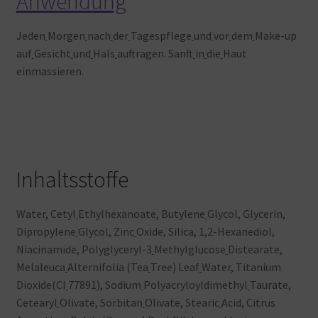
Anwendung
Jeden
Morgen
nach
der
Tagespflege
und
vor
dem
Make-up
auf
Gesicht
und
Hals
auftragen. Sanft
in
die
Haut
einmassieren.
Inhaltsstoffe
Water, Cetyl
Ethylhexanoate, Butylene
Glycol, Glycerin,
Dipropylene
Glycol, Zinc
Oxide, Silica, 1,2-Hexanediol,
Niacinamide, Polyglyceryl-3
Methylglucose
Distearate,
Melaleuca
Alternifolia (Tea
Tree) Leaf
Water, Titanium
Dioxide(CI
77891), Sodium
Polyacryloyldimethyl
Taurate,
Cetearyl
Olivate, Sorbitan
Olivate, Stearic
Acid, Citrus