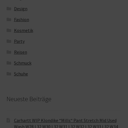
Design
Fashion
Kosmetik
Party
Reisen
Schmuck
Schuhe
Neueste Beiträge
Carhartt WIP Klondike “Mills“ Pant Stretch Mid Used
Wash W28 L32 W30 L32 W31 L32 W32 L32 W33 L32 W34