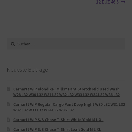
12 EUZ 46.5
Suche
nach:
Neueste Beiträge
Carhartt WIP Klondike “Mills“ Pant Stretch Mid Used Wash
W28 L32 W30 L32 W31 L32 W32 L32 W33 L32 W34 L32 W36 L32
Carhartt WIP Regular Cargo Pant Deep Night W30 L32 W31 L32
W32 L32 W33 L32 W34 L32 W36 L32
Carhartt WIP S/S Chase T-Shirt White/Gold M L XL
Carhartt WIP S/S Chase T-Shirt Leaf/Gold M L XL