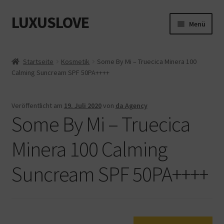
LUXUSLOVE
Zur
Zum
Menü
Navigation
Inhalt
springen
springen
Start
Startseite
Kosmetik
Some By Mi – Truecica Minera 100
Calming Suncream SPF 50PA++++
Cookie-Richtlinie (EU)
Datenschutz
Veröffentlicht am
19. Juli 2020
von
da Agency
Some By Mi – Truecica
Impressum
Minera 100 Calming
Kasse
Suncream SPF 50PA++++
Mein Konto
Shop