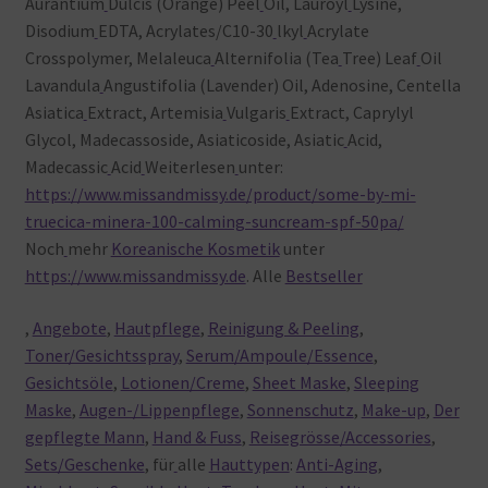
Aurantium
Dulcis (Orange) Peel
Oil, Lauroyl
Lysine,
Disodium
EDTA, Acrylates/C10-30
lkyl
Acrylate
Crosspolymer, Melaleuca
Alternifolia (Tea
Tree) Leaf
Oil
Lavandula
Angustifolia (Lavender) Oil, Adenosine, Centella
Asiatica
Extract, Artemisia
Vulgaris
Extract, Caprylyl
Glycol, Madecassoside, Asiaticoside, Asiatic
Acid,
Madecassic
Acid
Weiterlesen
unter:
https://www.missandmissy.de/product/some-by-mi-
truecica-minera-100-calming-suncream-spf-50pa/
Noch
mehr
Koreanische Kosmetik
unter
https://www.missandmissy.de
. Alle
Bestseller
,
Angebote
,
Hautpflege
,
Reinigung & Peeling
,
Toner/Gesichtsspray
,
Serum/Ampoule/Essence
,
Gesichtsöle
,
Lotionen/Creme
,
Sheet Maske
,
Sleeping
Maske
,
Augen-/Lippenpflege
,
Sonnenschutz
,
Make-up
,
Der
gepflegte Mann
,
Hand & Fuss
,
Reisegrösse/Accessories
,
Sets/Geschenke
, für
alle
Hauttypen
:
Anti-Aging
,