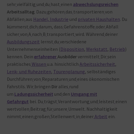
sehr
vielfältig
und
du
hast
einen
abwechslungsreichen
Arbeitsalltag
. Dazu
gehören
das
transportieren
von
Abfällen
aus
Handel, Industrie
und
privaten Haushalten
. Du
kümmerst
dich
darum, dass
Gefahrenstoffe
oder
Abfall
sicher
von
A
nach
B
transportiert
wird. Während
deiner
Ausbildungszeit
lernst
du
verschiedene
Unternehmenseinheiten (
Disposition
,
Werkstatt
,
Betrieb
)
kennen. Dein
erfahrener
Ausbilder
vermittelt
Dir
sein
praktisches
Wissen
u.a. hinsichtlich
Arbeitssicherheit
,
Lenk- und Ruhezeiten
,
Tourenplanung
, selbständiges
Durchführen
von
Reparaturen
und
eines ökonomischen
Fahrstils. Wir
bringen
Dir
alles
rund
um
Ladungssicherheit
und
den
Umgang mit
Gefahrgut
bei. Du
trägst
Verantwortung
und
leistest
einen
wertvollen
Beitrag
für
unsere
Umwelt. Nachhaltigkeit
nimmt
einen
großen
Stellenwert
in
deiner
Arbeit
ein.