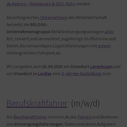
da Agency – Webdesign & SEO, Köln
meldet:
Warenkorb
Als
erfolgreiches
Unternehmen
der
Abfallwirtschaft
betreibt
die
RELOGA-
Unternehmensgruppe
Abfallentsorgungsanlagen
aller
Art, steuert
und
vermarktet
zugehörige
Stoffströme
und
bietet
die
notwendigen
Logistikleistungen
mit
einem
umfangreichen
Fuhrpark
an.
Wir
vergeben
zum
01.09.2025
am
Standort
Leverkusen
und
am
Standort
in
Lindlar
eine
3-jährige Ausbildung
zum
Berufskraftfahrer
(m/w/d)
Als
Berufskraftfahrer
erlernst
du
das
Führen
und
Bedienen
von
Entsorgungsfahrzeugen
. Dabei
sind
deine
Aufgaben