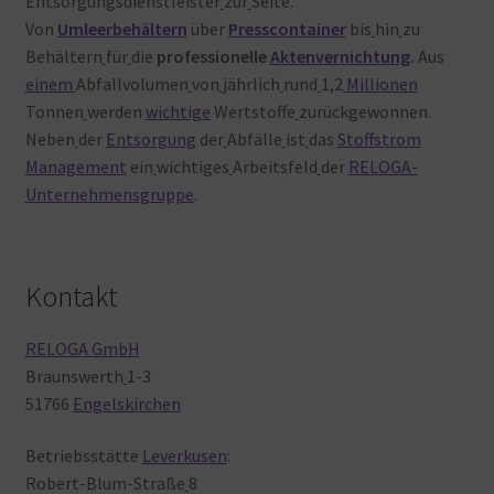
Entsorgungsdienstleister
zur
Seite.
Von
Umleerbehältern
über
Presscontainer
bis
hin
zu
Behältern
für
die
professionelle
Aktenvernichtung
.
Aus
einem
Abfallvolumen
von
jährlich
rund
1,2
Millionen
Tonnen
werden
wichtige
Wertstoffe
zurückgewonnen.
Neben
der
Entsorgung
der
Abfälle
ist
das
Stoffstrom
Management
ein
wichtiges
Arbeitsfeld
der
RELOGA-
Unternehmensgruppe
.
Kontakt
RELOGA GmbH
Braunswerth
1-3
51766
Engelskirchen
Betriebsstätte
Leverkusen
:
Robert-Blum-Straße
8