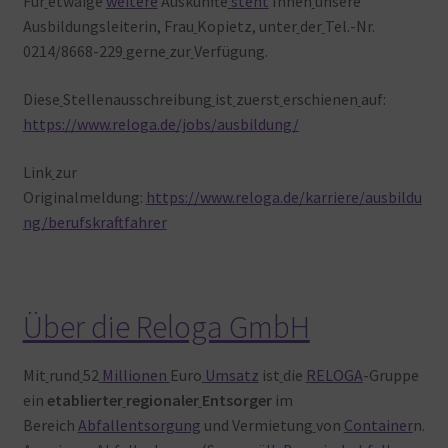
Für
etwaige
weitere
Auskünfte
steht
Ihnen
unsere
Ausbildungsleiterin, Frau
Kopietz, unter
der
Tel.-Nr.
0214/8668-229
gerne
zur
Verfügung.
Diese
Stellenausschreibung
ist
zuerst
erschienen
auf:
https://www.reloga.de/jobs/ausbildung/
Link
zur
Originalmeldung:
https://www.reloga.de/karriere/ausbildu
ng/berufskraftfahrer
Über die Reloga GmbH
Mit
rund
52
Millionen
Euro
Umsatz
ist
die
RELOGA
-Gruppe
ein
etablierter
regionaler
Entsorger
im
Bereich
Abfallentsorgung
und Vermietung
von
Container
n.