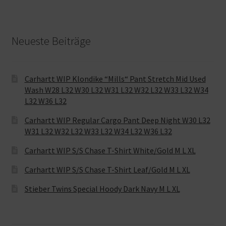
Neueste Beiträge
Carhartt WIP Klondike “Mills“ Pant Stretch Mid Used
Wash W28 L32 W30 L32 W31 L32 W32 L32 W33 L32 W34
L32 W36 L32
Carhartt WIP Regular Cargo Pant Deep Night W30 L32
W31 L32 W32 L32 W33 L32 W34 L32 W36 L32
Carhartt WIP S/S Chase T-Shirt White/Gold M L XL
Carhartt WIP S/S Chase T-Shirt Leaf/Gold M L XL
Stieber Twins Special Hoody Dark Navy M L XL