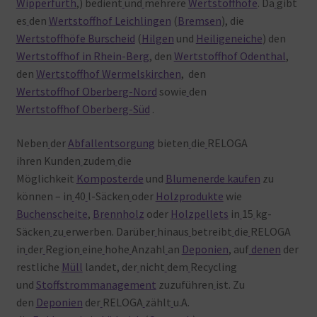
Wipperfürth
,) bedient
und
mehrere
Wertstoffhöfe
. Da
gibt
es
den
Wertstoffhof Leichlingen
(
Bremsen
), die
Wertstoffhöfe Burscheid
(
Hilgen
und
Heiligeneiche
) den
Wertstoffhof in Rhein-Berg
, den
Wertstoffhof Odenthal
,
den
Wertstoffhof Wermelskirchen
, den
Wertstoffhof Oberberg-Nord
sowie
den
Wertstoffhof Oberberg-Süd
.
Neben
der
Abfallentsorgung
bieten
die
RELOGA
ihren Kunden
zudem
die
Möglichkeit
Komposterde
und
Blumenerde kaufen
zu
können – in
40
l-Säcken
oder
Holzprodukte
wie
Buchenscheite
,
Brennholz
oder
Holzpellets
in
15
kg-
Säcken
zu
erwerben. Darüber
hinaus
betreibt
die
RELOGA
in
der
Region
eine
hohe
Anzahl
an
Deponien
, auf
denen
der
restliche
Müll
landet, der
nicht
dem
Recycling
und
Stoffstrommanagement
zuzuführen
ist. Zu
den
Deponien
der
RELOGA
zählt
u.A.