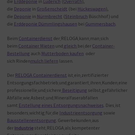
die
Erddeponie
in
Lüderich
(
Overrath
),
die
Deponie
in
Großenscheidt
(bei
Hückeswagen
),
die
Deponie
in
Nürmbrecht
(
Steinbruch
Büschhof) und
die
Erddeponie Dümmlingshausen
bei
Gummersbach
.
Beim
Containerdienst
der
RELOGA
kann
man
sich
beim
Container Mieten
und
gleich
bei
der
Container-
Bestellung
auch
Mutterboden kaufen
oder
sich Rinden
mulch liefern
lassen.
Der
RELOGA Containerdienst
ist
ein
zertifizierter
Entsorgungsfachbetrieb
und
garantiert
ihren
Kunden
eine
professionelle
und
sichere
Beseitigung
selbst
gefährlicher
Abfälle
wie
Asbest
und
Mineralfaserabfällen
samt
Erstellung eines Entsorgungsnachweises
. Dies
ist
besonders
wichtig
für
die
Industrieentsorgung
sowie
Bausstellenentsorgung
. Gewerbekunden
aus
der
Industrie
steht
RELOGA
als
kompetenter