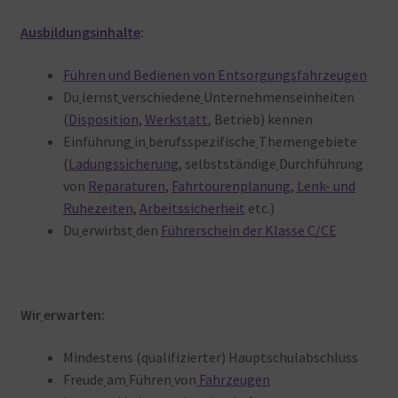
Ausbildungsinhalte
:
Führen und Bedienen von Entsorgungsfahrzeugen
Du
lernst
verschiedene
Unternehmenseinheiten
(
Disposition
,
Werkstatt
, Betrieb) kennen
Einführung
in
berufsspezifische
Themengebiete
(
Ladungssicherung
, selbstständige
Durchführung
von
Reparaturen
,
Fahrtourenplanung
,
Lenk- und
Ruhezeiten
,
Arbeitssicherheit
etc.)
Du
erwirbst
den
Führerschein der Klasse C/CE
Wir
erwarten:
Mindestens (qualifizierter) Hauptschulabschluss
Freude
am
Führen
von
Fahrzeugen