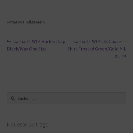
Kategorie:
Allgemein
Beitragsnavigation
Vorheriger
Nächster
Carhartt WIP Harlem Cap
Carhartt WIP L/S Chase T-
Beitrag:
Beitrag:
Black/Wax One Size
Shirt Frosted Green/Gold M L
XL
Suche
nach:
Neueste Beiträge