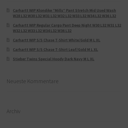
Carhartt WIP Klondike “Mills“ Pant Stretch Mid Used Wash
W28 L32 W30 L32 W31 L32 W32 L32 W33 L32 W34 L32 W36 L32
Carhartt WIP Regular Cargo Pant Deep Night W30 L32 W31 L32
W32 L32 W33 L32 W34 L32 W36 L32
Carhartt WIP S/S Chase T-Shirt White/Gold M L XL
Carhartt WIP S/S Chase T-Shirt Leaf/Gold M L XL
Stieber Twins Special Hoody Dark Navy M L XL
Neueste Kommentare
Archiv