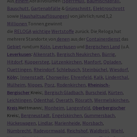
Aus
einem
Abfallvolumen (
Sperrmüll
,
Baumischabfall
,
Bauschutt
,
Gartenabfälle
&
Grünschnitt
,
Elektroschrott
sowie
Haushaltsauflösungen
) von
jährlich
rund
1,2
Millionen
Tonnen
gewinnt
die
RELOGA
wichtige
Wertstoffe
zurück. Die
Reloga
hat
mehrere Standorte
von
denen
aus
der
Containerdienst
das
Gebiet
rund
um
Köln
,
Leverkusen
und
Bergischen Land
(u.A.
Leverkusen
:
Alkenrath
,
Bergisch Neukirchen
,
Bürrig
,
Hitdorf
,
Küppersteg
,
Lützenkirchen
,
Manfort
,
Opladen
,
Quettingen
,
Rheindorf
,
Schlebusch
,
Steinbüchel
,
Wiesdorf
,
Köln
:
,
Innenstadt
,
Chorweiler
,
Ehrenfeld
,
Kalk
,
Lindenthal
,
Mülheim
,
Nippes
,
Porz
,
Rodenkirchen
,
Rheinisch-
Bergischer
Kreis
:
,
Bergisch Gladbach
,
Burscheid
,
Kürten
,
Leichlingen
,
Odenthal
,
Overath
,
Rösrath
,
Wermelskirchen
,
Kreis
Mettmann
:
,
Monheim
,
Langenfeld
,
Oberbergischer
Kreis
:
,
Bergneustadt
,
Engelskirchen
,
Gummersbach
,
Hückeswagen
,
Lindlar
,
Marienheide
,
Morsbach
,
Nümbrecht
,
Radevormwald
,
Reichshof
,
Waldbröl
,
Wiehl
,