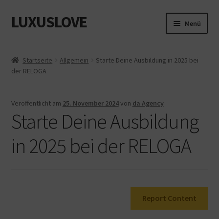
LUXUSLOVE
Zur
Zum
Menü
Navigation
Inhalt
springen
springen
Start
Startseite
Allgemein
Starte Deine Ausbildung in 2025 bei
der RELOGA
Cookie-Richtlinie (EU)
Datenschutz
Veröffentlicht am
25. November 2024
von
da Agency
Starte Deine Ausbildung
Impressum
in 2025 bei der RELOGA
Kasse
Mein Konto
Report Content
Shop