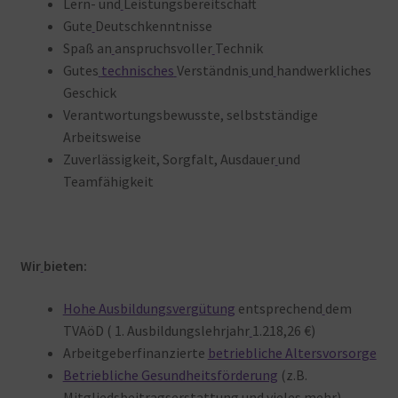
Lern- und
Leistungsbereitschaft
Gute
Deutschkenntnisse
Spaß an
anspruchsvoller
Technik
Gutes
technisches
Verständnis
und
handwerkliches
Geschick
Verantwortungsbewusste, selbstständige
Arbeitsweise
Zuverlässigkeit, Sorgfalt, Ausdauer
und
Teamfähigkeit
Wir
bieten:
Hohe Ausbildungsvergütung
entsprechend
dem
TVAöD ( 1. Ausbildungslehrjahr
1.218,26 €)
Arbeitgeberfinanzierte
betriebliche Altersvorsorge
Betriebliche Gesundheitsförderung
(z.B.
Mitgliedsbeitragserstattung
und
vieles
mehr)