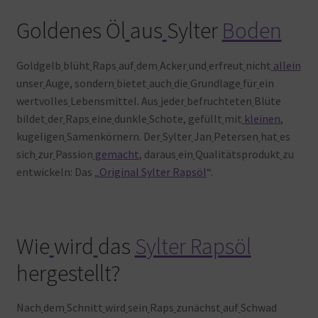
Goldenes Öl
aus
Sylter
Boden
Goldgelb
blüht
Raps
auf
dem
Acker
und
erfreut
nicht
allein
unser
Auge, sondern
bietet
auch
die
Grundlage
für
ein
wertvolles
Lebensmittel. Aus
jeder
befruchteten
Blüte
bildet
der
Raps
eine
dunkle
Schote, gefüllt
mit
kleinen
,
kugeligen
Samenkörnern. Der
Sylter
Jan
Petersen
hat
es
sich
zur
Passion
gemacht
, daraus
ein
Qualitätsprodukt
zu
entwickeln: Das „
Original Sylter Rapsöl
“.
Wie
wird
das
Sylter Rapsöl
hergestellt?
Nach
dem
Schnitt
wird
sein
Raps
zunächst
auf
Schwad