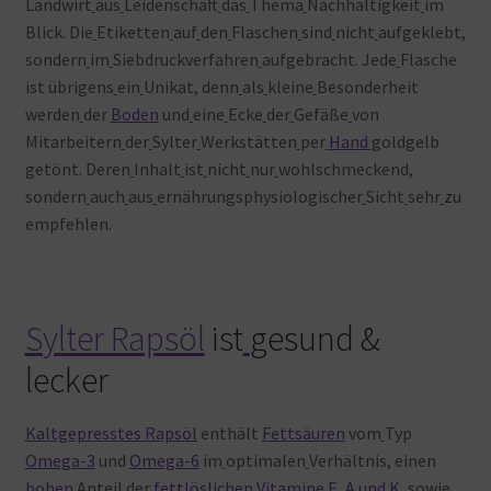
Landwirt
aus
Leidenschaft
das
Thema
Nachhaltigkeit
im
Blick. Die
Etiketten
auf
den
Flaschen
sind
nicht
aufgeklebt,
sondern
im
Siebdruckverfahren
aufgebracht. Jede
Flasche
ist übrigens
ein
Unikat, denn
als
kleine
Besonderheit
werden
der
Boden
und
eine
Ecke
der
Gefäße
von
Mitarbeitern
der
Sylter
Werkstätten
per
Hand
goldgelb
getönt. Deren
Inhalt
ist
nicht
nur
wohlschmeckend,
sondern
auch
aus
ernährungsphysiologischer
Sicht
sehr
zu
empfehlen.
Sylter Rapsöl
ist
gesund &
lecker
Kaltgepresstes Rapsöl
enthält
Fettsäuren
vom
Typ
Omega-3
und
Omega-6
im
optimalen
Verhältnis, einen
hohen
Anteil
der
fettlöslichen Vitamine E, A und K
, sowie