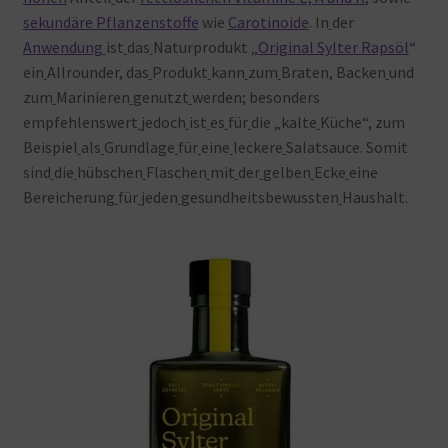
sekundäre Pflanzenstoffe
wie
Carotinoide
. In
der
Anwendung
ist
das
Naturprodukt „
Original Sylter Rapsöl
“
ein
Allrounder, das
Produkt
kann
zum
Braten, Backen
und
zum
Marinieren
genutzt
werden; besonders
empfehlenswert
jedoch
ist
es
für
die „kalte
Küche“, zum
Beispiel
als
Grundlage
für
eine
leckere
Salatsauce. Somit
sind
die
hübschen
Flaschen
mit
der
gelben
Ecke
eine
Bereicherung
für
jeden
gesundheitsbewussten
Haushalt.