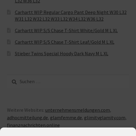
L32 W36 L32
Carhartt WIP Regular Cargo Pant Deep Night W30 L32
W31 L32 W32 L32 W33 L32 W34 L32 W36 L32
Carhartt WIP S/S Chase T-Shirt White/Gold M L XL
Carhartt WIP S/S Chase T-Shirt Leaf/Gold M L XL
Stieber Twins Special Hoody Dark Navy M L XL
Suche
nach:
Weitere Websites:
unternehmensmeldungen.com
,
adhocmitteilung.de
,
glamfemme.de
,
glimityglamity.com
,
finanznachrichten.online