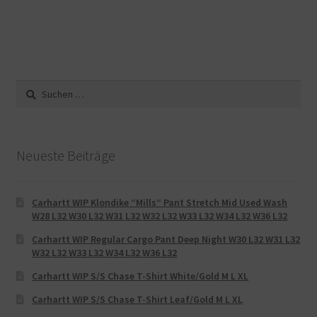
Suche
nach:
Neueste Beiträge
Carhartt WIP Klondike “Mills“ Pant Stretch Mid Used Wash
W28 L32 W30 L32 W31 L32 W32 L32 W33 L32 W34 L32 W36 L32
Carhartt WIP Regular Cargo Pant Deep Night W30 L32 W31 L32
W32 L32 W33 L32 W34 L32 W36 L32
Carhartt WIP S/S Chase T-Shirt White/Gold M L XL
Carhartt WIP S/S Chase T-Shirt Leaf/Gold M L XL