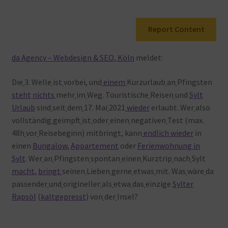
Warenkorb
Report Content
da Agency – Webdesign & SEO, Köln
meldet:
Die
3. Welle
ist
vorbei, und
einem
Kurzurlaub
an
Pfingsten
steht
nichts
mehr
im
Weg. Touristische
Reisen
und
Sylt
Urlaub
sind
seit
dem
17. Mai
2021
wieder
erlaubt. Wer
also
vollständig
geimpft
ist
oder
einen
negativen
Test (max.
48h
vor
Reisebeginn) mitbringt, kann
endlich
wieder
in
einen
Bungalow
,
Appartement
oder
Ferienwohnung in
Sylt
. Wer
an
Pfingsten
spontan
einen
Kurztrip
nach
Sylt
macht
,
bringt
seinen
Lieben
gerne
etwas
mit. Was
wäre
da
passender
und
origineller
als
etwa
das
einzige
Sylter
Rapsöl
(
kaltgepresst
) von
der
Insel?