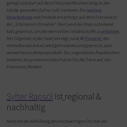
gelegt
und
darf
auf
dem
Feld
zwei
Wochen
lang
an
der
salzig-gesunden
Sylter
Luft
trocknen. Die
weitere
Verarbeitung
und
Produktion
erfolgt
auf
dem
Festland
in
der „Elbmarsch Ölmühle“. Dort
wird
der
Raps
schonend
kalt
gepresst, um
die
wertvollen
Inhaltsstoffe
zu
erhalten
.
Der Ölgehalt
in
der
Saat
beträgt
rund
40
Prozent
, der
verbleibende
Anteil
wird
getrocknet
und
gepresst
zum
verwertbaren
Nebenprodukt: Der
sogenannte
Rapskuchen
punktet
als
proteinreiches
Futter
für
die
Tiere
auf
Jan
Petersens
Weiden.
Sylter Rapsöl
ist
regional &
nachhaltig
Auch
bei
der
Abfüllung
des
hochwertigen Öls
hat
der