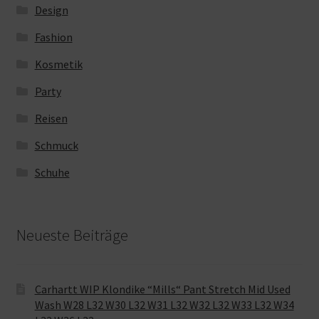
Design
Fashion
Kosmetik
Party
Reisen
Schmuck
Schuhe
Neueste Beiträge
Carhartt WIP Klondike “Mills“ Pant Stretch Mid Used
Wash W28 L32 W30 L32 W31 L32 W32 L32 W33 L32 W34