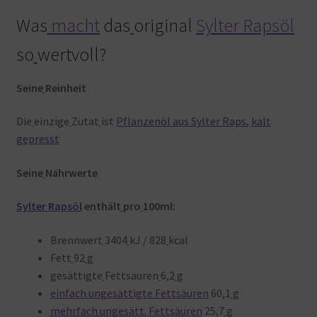
Was
macht
das
original
Sylter Rapsöl
so
wertvoll?
Seine
Reinheit
Die
einzige
Zutat
ist
Pflanzenöl aus Sylter Raps
,
kalt
gepresst
Seine
Nährwerte
Sylter Rapsöl
enthält
pro
100ml:
Brennwert
3404
kJ / 828
kcal
Fett
92
g
gesättigte
Fettsäuren
6,2
g
einfach ungesättigte Fettsäuren
60,1
g
mehrfach ungesätt. Fettsäuren
25,7
g