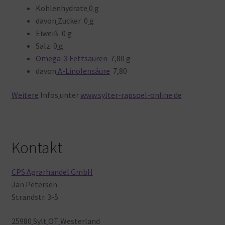
Kohlenhydrate
0
g
davon
Zucker 0
g
Eiweiß 0
g
Salz 0
g
Omega-3 Fettsäuren
7,80
g
davon
A-Linolensäure
7,80
Weitere
Infos
unter
www.sylter-rapsoel-online.de
Kontakt
CPS Agrarhandel GmbH
Jan
Petersen
Strandstr. 3-5
25980
Sylt
OT
Westerland