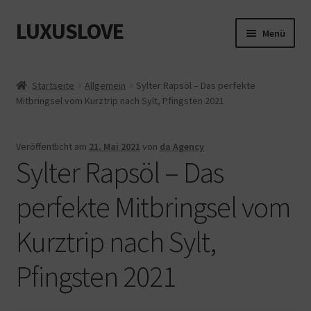
LUXUSLOVE
Zur
Zum
Menü
Navigation
Inhalt
springen
springen
Start
Startseite
Allgemein
Sylter Rapsöl – Das perfekte
Mitbringsel vom Kurztrip nach Sylt, Pfingsten 2021
Cookie-Richtlinie (EU)
Datenschutz
Veröffentlicht am
21. Mai 2021
von
da Agency
Sylter Rapsöl – Das
Impressum
perfekte Mitbringsel vom
Kasse
Kurztrip nach Sylt,
Mein Konto
Pfingsten 2021
Shop