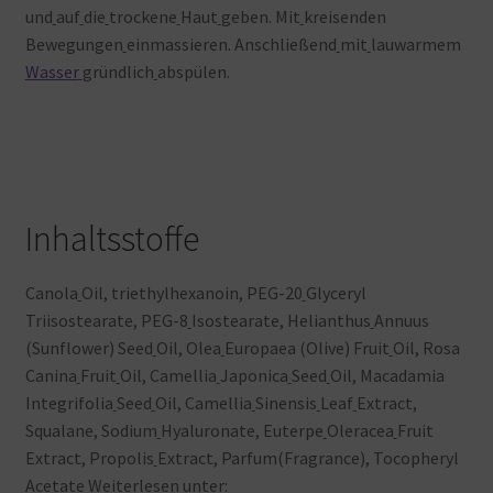
und
auf
die
trockene
Haut
geben. Mit
kreisenden
Bewegungen
einmassieren. Anschließend
mit
lauwarmem
Wasser
gründlich
abspülen.
Inhaltsstoffe
Canola
Oil, triethylhexanoin, PEG-20
Glyceryl
Triisostearate, PEG-8
Isostearate, Helianthus
Annuus
(Sunflower) Seed
Oil, Olea
Europaea (Olive) Fruit
Oil, Rosa
Canina
Fruit
Oil, Camellia
Japonica
Seed
Oil, Macadamia
Integrifolia
Seed
Oil, Camellia
Sinensis
Leaf
Extract,
Squalane, Sodium
Hyaluronate, Euterpe
Oleracea
Fruit
Extract, Propolis
Extract, Parfum(Fragrance), Tocopheryl
Acetate
Weiterlesen
unter: