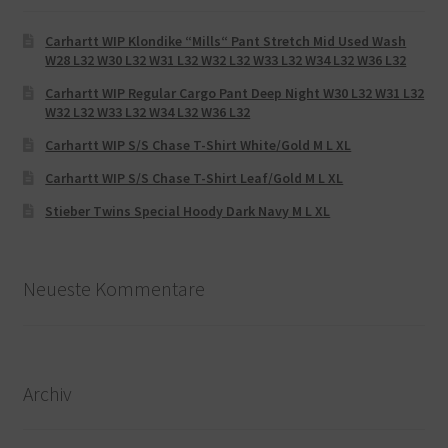
Carhartt WIP Klondike “Mills“ Pant Stretch Mid Used Wash
W28 L32 W30 L32 W31 L32 W32 L32 W33 L32 W34 L32 W36 L32
Carhartt WIP Regular Cargo Pant Deep Night W30 L32 W31 L32
W32 L32 W33 L32 W34 L32 W36 L32
Carhartt WIP S/S Chase T-Shirt White/Gold M L XL
Carhartt WIP S/S Chase T-Shirt Leaf/Gold M L XL
Stieber Twins Special Hoody Dark Navy M L XL
Neueste Kommentare
Archiv