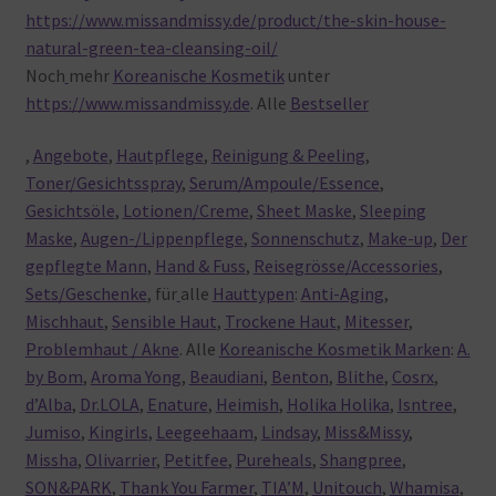
https://www.missandmissy.de/product/the-skin-house-
natural-green-tea-cleansing-oil/
Noch
mehr
Koreanische Kosmetik
unter
https://www.missandmissy.de
. Alle
Bestseller
,
Angebote
,
Hautpflege
,
Reinigung & Peeling
,
Toner/Gesichtsspray
,
Serum/Ampoule/Essence
,
Gesichtsöle
,
Lotionen/Creme
,
Sheet Maske
,
Sleeping
Maske
,
Augen-/Lippenpflege
,
Sonnenschutz
,
Make-up
,
Der
gepflegte Mann
,
Hand & Fuss
,
Reisegrösse/Accessories
,
Sets/Geschenke
, für
alle
Hauttypen
:
Anti-Aging
,
Mischhaut
,
Sensible Haut
,
Trockene Haut
,
Mitesser
,
Problemhaut / Akne
. Alle
Koreanische Kosmetik Marken
:
A.
by Bom
,
Aroma Yong
,
Beaudiani
,
Benton
,
Blithe
,
Cosrx
,
d’Alba
,
Dr.LOLA
,
Enature
,
Heimish
,
Holika Holika
,
Isntree
,
Jumiso
,
Kingirls
,
Leegeehaam
,
Lindsay
,
Miss&Missy
,
Missha
,
Olivarrier
,
Petitfee
,
Pureheals
,
Shangpree
,
SON&PARK
,
Thank You Farmer
,
TIA’M
,
Unitouch
,
Whamisa
,