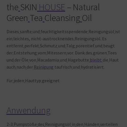
the
SKIN
HOUSE
– Natural
Green
Tea
Cleansing
Oil
Dieses
sanfte
und
feuchtigkeitsspendende
Reinigungsöl
ist
ein
leichtes, nicht-austrocknendes
Reinigungsöl. Es
entfernt
perfekt
Schmutz
und
Talg
porentief
und
beugt
der
Entstehung
vom
Mitessern
vor. Dank
des
grünen
Tees
und
der Öle
von
Macadamia
und
Hagebutte
bleibt
die
Haut
auch
nach
der
Reinigung
taufrisch
und
hydratisiert.
Für
jeden
Hauttyp
geeignet
Anwendung
2-3
Pumpstöße
des
Reinigungsöl
in
den
Händen
verteilen