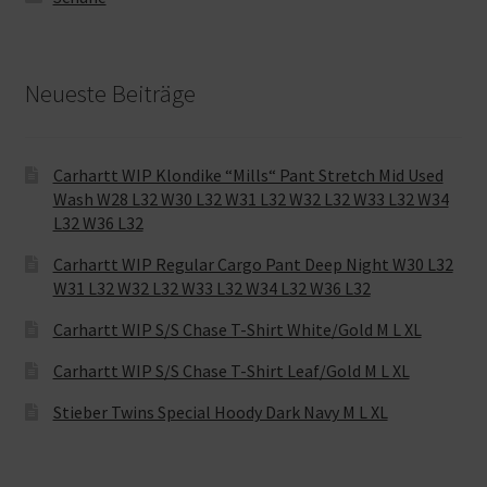
Neueste Beiträge
Carhartt WIP Klondike “Mills“ Pant Stretch Mid Used
Wash W28 L32 W30 L32 W31 L32 W32 L32 W33 L32 W34
L32 W36 L32
Carhartt WIP Regular Cargo Pant Deep Night W30 L32
W31 L32 W32 L32 W33 L32 W34 L32 W36 L32
Carhartt WIP S/S Chase T-Shirt White/Gold M L XL
Carhartt WIP S/S Chase T-Shirt Leaf/Gold M L XL
Stieber Twins Special Hoody Dark Navy M L XL