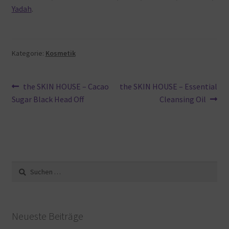
Yadah
.
Kategorie:
Kosmetik
Beitragsnavigation
Vorheriger
Nächster
the SKIN HOUSE – Cacao
the SKIN HOUSE – Essential
Beitrag:
Beitrag:
Sugar Black Head Off
Cleansing Oil
Suche
nach:
Neueste Beiträge