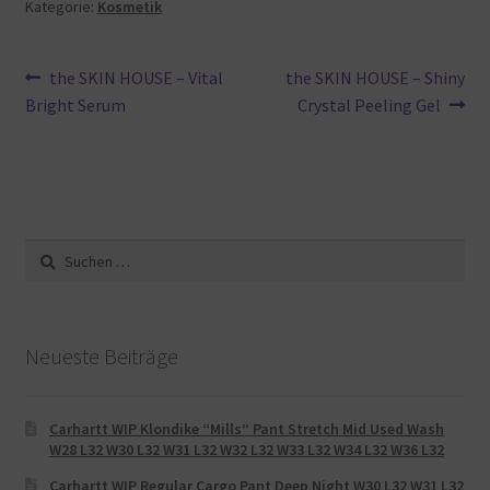
Kategorie:
Kosmetik
Beitragsnavigation
Vorheriger
Nächster
the SKIN HOUSE – Vital
the SKIN HOUSE – Shiny
Beitrag:
Beitrag:
Bright Serum
Crystal Peeling Gel
Suche
nach:
Neueste Beiträge
Carhartt WIP Klondike “Mills“ Pant Stretch Mid Used Wash
W28 L32 W30 L32 W31 L32 W32 L32 W33 L32 W34 L32 W36 L32
Carhartt WIP Regular Cargo Pant Deep Night W30 L32 W31 L32