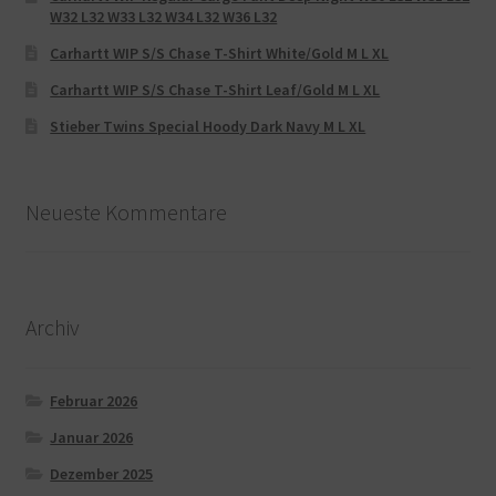
W32 L32 W33 L32 W34 L32 W36 L32
Carhartt WIP S/S Chase T-Shirt White/Gold M L XL
Carhartt WIP S/S Chase T-Shirt Leaf/Gold M L XL
Stieber Twins Special Hoody Dark Navy M L XL
Neueste Kommentare
Archiv
Februar 2026
Januar 2026
Dezember 2025