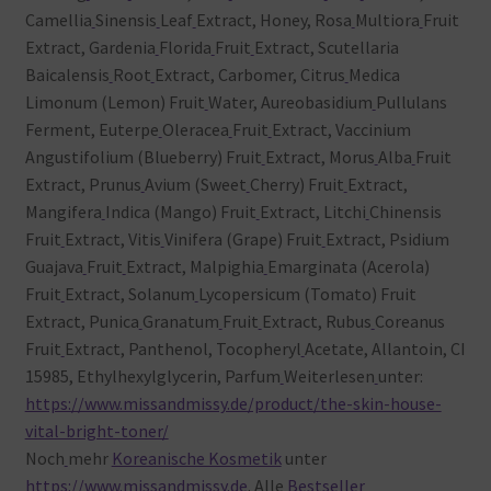
Camellia
Sinensis
Leaf
Extract, Honey, Rosa
Multiora
Fruit
Extract, Gardenia
Florida
Fruit
Extract, Scutellaria
Baicalensis
Root
Extract, Carbomer, Citrus
Medica
Limonum (Lemon) Fruit
Water, Aureobasidium
Pullulans
Ferment, Euterpe
Oleracea
Fruit
Extract, Vaccinium
Angustifolium (Blueberry) Fruit
Extract, Morus
Alba
Fruit
Extract, Prunus
Avium (Sweet
Cherry) Fruit
Extract,
Mangifera
Indica (Mango) Fruit
Extract, Litchi
Chinensis
Fruit
Extract, Vitis
Vinifera (Grape) Fruit
Extract, Psidium
Guajava
Fruit
Extract, Malpighia
Emarginata (Acerola)
Fruit
Extract, Solanum
Lycopersicum (Tomato) Fruit
Extract, Punica
Granatum
Fruit
Extract, Rubus
Coreanus
Fruit
Extract, Panthenol, Tocopheryl
Acetate, Allantoin, CI
15985, Ethylhexylglycerin, Parfum
Weiterlesen
unter:
https://www.missandmissy.de/product/the-skin-house-
vital-bright-toner/
Noch
mehr
Koreanische Kosmetik
unter
https://www.missandmissy.de
. Alle
Bestseller