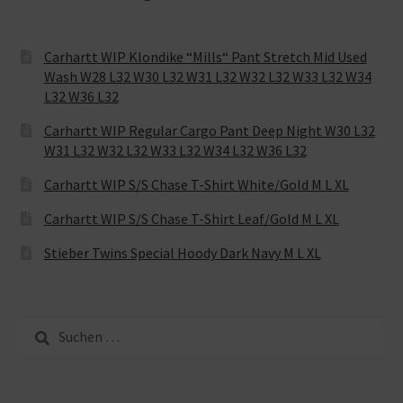
Carhartt WIP Klondike “Mills“ Pant Stretch Mid Used
Wash W28 L32 W30 L32 W31 L32 W32 L32 W33 L32 W34
L32 W36 L32
Carhartt WIP Regular Cargo Pant Deep Night W30 L32
W31 L32 W32 L32 W33 L32 W34 L32 W36 L32
Carhartt WIP S/S Chase T-Shirt White/Gold M L XL
Carhartt WIP S/S Chase T-Shirt Leaf/Gold M L XL
Stieber Twins Special Hoody Dark Navy M L XL
Suche
nach: