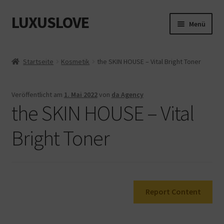
LUXUSLOVE
Zur
Zum
Menü
Navigation
Inhalt
springen
springen
Start
Startseite
Kosmetik
the SKIN HOUSE – Vital Bright Toner
Cookie-Richtlinie (EU)
Veröffentlicht am
1. Mai 2022
von
da Agency
Datenschutz
the SKIN HOUSE – Vital
Impressum
Bright Toner
Kasse
Mein Konto
Report Content
Shop