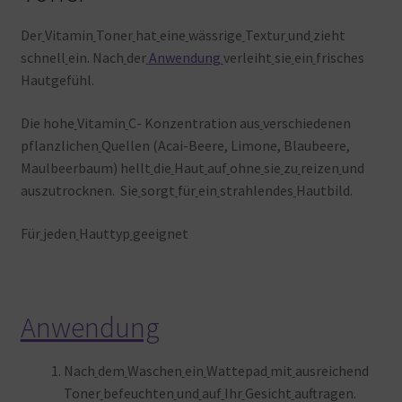
Der
Vitamin
Toner
hat
eine
wässrige
Textur
und
zieht
schnell
ein. Nach
der
Anwendung
verleiht
sie
ein
frisches
Hautgefühl.
Die hohe
Vitamin
C- Konzentration aus
verschiedenen
pflanzlichen
Quellen (Acai-Beere, Limone, Blaubeere,
Maulbeerbaum) hellt
die
Haut
auf
ohne
sie
zu
reizen
und
auszutrocknen. Sie
sorgt
für
ein
strahlendes
Hautbild.
Für
jeden
Hauttyp
geeignet
Anwendung
Nach
dem
Waschen
ein
Wattepad
mit
ausreichend
Toner
befeuchten
und
auf
Ihr
Gesicht
auftragen.