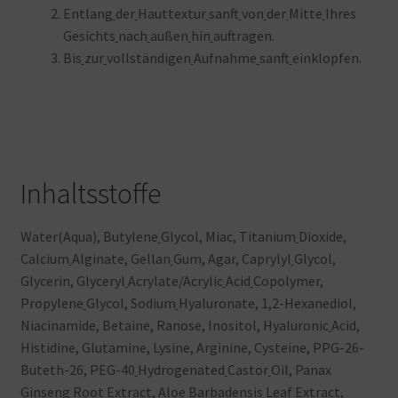
Entlang
der
Hauttextur
sanft
von
der
Mitte
Ihres
Gesichts
nach
außen
hin
auftragen.
Bis
zur
vollständigen
Aufnahme
sanft
einklopfen.
Inhaltsstoffe
Water(Aqua), Butylene
Glycol, Miac, Titanium
Dioxide,
Calcium
Alginate, Gellan
Gum, Agar, Caprylyl
Glycol,
Glycerin, Glyceryl
Acrylate/Acrylic
Acid
Copolymer,
Propylene
Glycol, Sodium
Hyaluronate, 1,2-Hexanediol,
Niacinamide, Betaine, Ranose, Inositol, Hyaluronic
Acid,
Histidine, Glutamine, Lysine, Arginine, Cysteine, PPG-26-
Buteth-26, PEG-40
Hydrogenated
Castor
Oil, Panax
Ginseng
Root
Extract, Aloe
Barbadensis
Leaf
Extract,