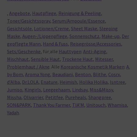
,
Angebote
,
Hautpflege
,
Reinigung & Peeling
,
Toner/Gesichtsspray
,
Serum/Ampoule/Essence
,
Gesichtsöle
,
Lotionen/Creme
,
Sheet Maske
,
Sleeping
Maske
,
Augen-/Lippenpflege
,
Sonnenschutz
,
Make-up
,
Der
gepflegte Mann
,
Hand & Fuss
,
Reisegrösse/Accessories
,
Sets/Geschenke
, für
alle
Hauttypen
:
Anti-Aging
,
Mischhaut
,
Sensible Haut
,
Trockene Haut
,
Mitesser
,
Problemhaut / Akne
. Alle
Koreanische Kosmetik Marken
:
A.
by Bom
,
Aroma Yong
,
Beaudiani
,
Benton
,
Blithe
,
Cosrx
,
d’Alba
,
Dr.LOLA
,
Enature
,
Heimish
,
Holika Holika
,
Isntree
,
Jumiso
,
Kingirls
,
Leegeehaam
,
Lindsay
,
Miss&Missy
,
Missha
,
Olivarrier
,
Petitfee
,
Pureheals
,
Shangpree
,
SON&PARK
,
Thank You Farmer
,
TIA’M
,
Unitouch
,
Whamisa
,
Yadah
.