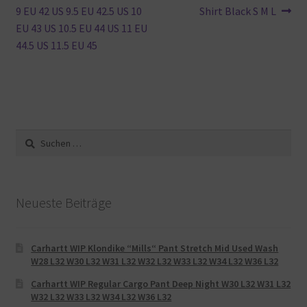
Beitrag:
Beitrag:
9 EU 42 US 9.5 EU 42.5 US 10
Shirt Black S M L
EU 43 US 10.5 EU 44 US 11 EU
44.5 US 11.5 EU 45
Suche
nach:
Neueste Beiträge
Carhartt WIP Klondike “Mills“ Pant Stretch Mid Used Wash
W28 L32 W30 L32 W31 L32 W32 L32 W33 L32 W34 L32 W36 L32
Carhartt WIP Regular Cargo Pant Deep Night W30 L32 W31 L32
W32 L32 W33 L32 W34 L32 W36 L32