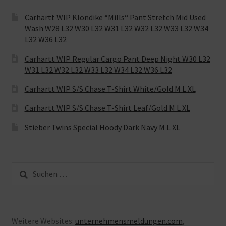
Carhartt WIP Klondike “Mills“ Pant Stretch Mid Used
Wash W28 L32 W30 L32 W31 L32 W32 L32 W33 L32 W34
L32 W36 L32
Carhartt WIP Regular Cargo Pant Deep Night W30 L32
W31 L32 W32 L32 W33 L32 W34 L32 W36 L32
Carhartt WIP S/S Chase T-Shirt White/Gold M L XL
Carhartt WIP S/S Chase T-Shirt Leaf/Gold M L XL
Stieber Twins Special Hoody Dark Navy M L XL
Suche
nach:
Weitere Websites:
unternehmensmeldungen.com
,