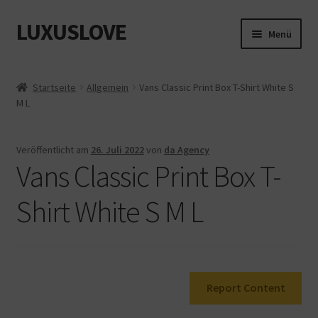
LUXUSLOVE
Zur
Zum
Menü
Navigation
Inhalt
springen
springen
Start
Startseite
Allgemein
Vans Classic Print Box T-Shirt White S
M L
Cookie-Richtlinie (EU)
Datenschutz
Veröffentlicht am
26. Juli 2022
von
da Agency
Vans Classic Print Box T-
Impressum
Shirt White S M L
Kasse
Mein Konto
Report Content
Shop