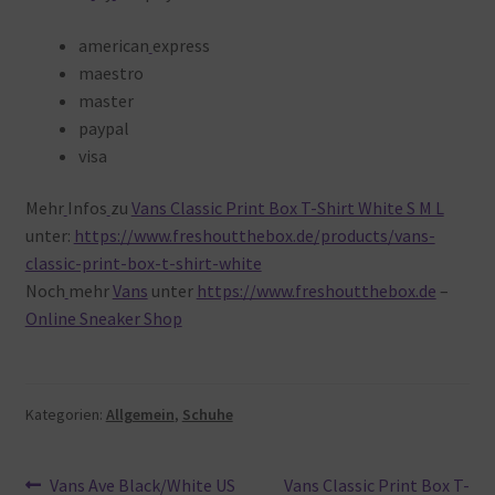
american
express
maestro
master
paypal
visa
Mehr
Infos
zu
Vans Classic Print Box T-Shirt White S M L
unter:
https://www.freshoutthebox.de/products/vans-
classic-print-box-t-shirt-white
Noch
mehr
Vans
unter
https://www.freshoutthebox.de
–
Online Sneaker Shop
Kategorien:
Allgemein
,
Schuhe
Beitragsnavigation
Vorheriger
Nächster
Vans Ave Black/White US
Vans Classic Print Box T-