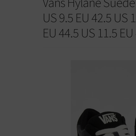
Vans Hylane Suede 
US 9.5 EU 42.5 US 
EU 44.5 US 11.5 EU