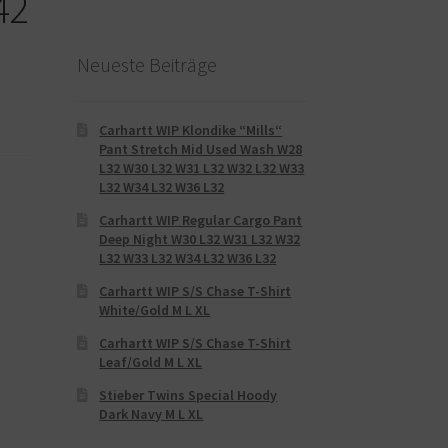
42
Neueste Beiträge
Carhartt WIP Klondike “Mills“
Pant Stretch Mid Used Wash W28
L32 W30 L32 W31 L32 W32 L32 W33
L32 W34 L32 W36 L32
Carhartt WIP Regular Cargo Pant
Deep Night W30 L32 W31 L32 W32
L32 W33 L32 W34 L32 W36 L32
Carhartt WIP S/S Chase T-Shirt
White/Gold M L XL
Carhartt WIP S/S Chase T-Shirt
Leaf/Gold M L XL
Stieber Twins Special Hoody
Dark Navy M L XL