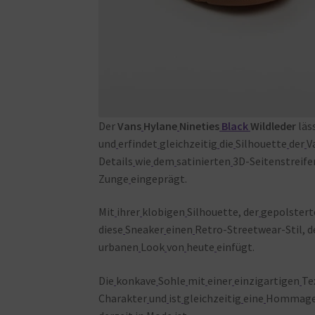
Der
Vans
Hylane
Nineties
Black
Wildleder
läs
und
erfindet
gleichzeitig
die
Silhouette
der
V
Details
wie
dem
satinierten
3D-Seitenstreife
Zunge
eingeprägt.
Mit
ihrer
klobigen
Silhouette, der
gepolstert
diese
Sneaker
einen
Retro-Streetwear-Stil, d
urbanen
Look
von
heute
einfügt.
Die
konkave
Sohle
mit
einer
einzigartigen
Te
Charakter
und
ist
gleichzeitig
eine
Hommag