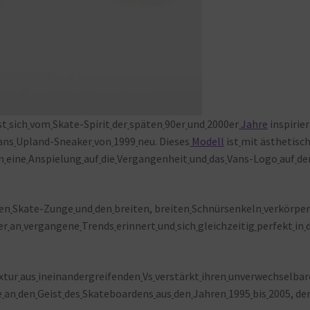
st
sich
vom
Skate-Spirit
der
späten
90er
und
2000er
Jahre
inspirie
ans
Upland-Sneaker
von
1999
neu. Dieses
Modell
ist
mit ästhetisc
n
eine
Anspielung
auf
die
Vergangenheit
und
das
Vans-Logo
auf
de
en
Skate-Zunge
und
den
breiten, breiten
Schnürsenkeln
verkörpe
er
an
vergangene
Trends
erinnert
und
sich
gleichzeitig
perfekt
in
xtur
aus
ineinandergreifenden
Vs
verstärkt
ihren
unverwechselbar
e
an
den
Geist
des
Skateboardens
aus
den
Jahren
1995
bis
2005, de