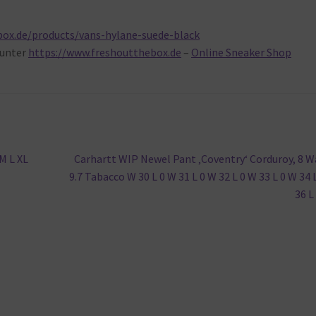
box.de/products/vans-hylane-suede-black
unter
https://www.freshoutthebox.de
–
Online Sneaker Shop
Nächster
M L XL
Carhartt WIP Newel Pant ‚Coventry‘ Corduroy, 8 W
Beitrag:
9.7 Tabacco W 30 L 0 W 31 L 0 W 32 L 0 W 33 L 0 W 34 
36 L