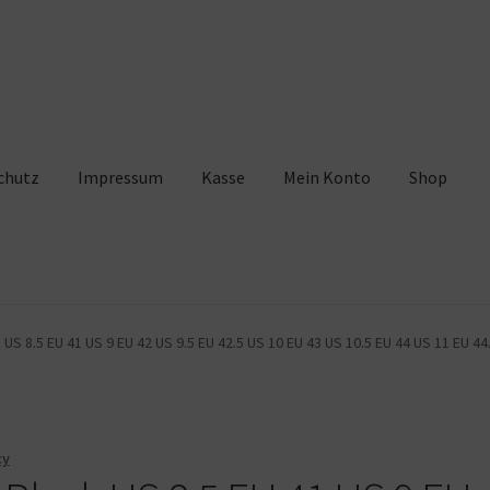
chutz
Impressum
Kasse
Mein Konto
Shop
pressum
Kasse
Mein Konto
Shop
Warenkorb
US 8.5 EU 41 US 9 EU 42 US 9.5 EU 42.5 US 10 EU 43 US 10.5 EU 44 US 11 EU 44
cy