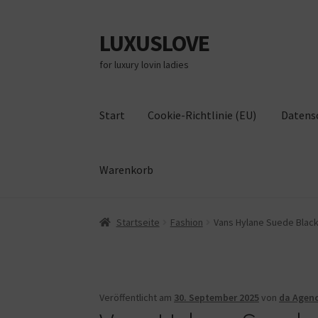
LUXUSLOVE
Zur
Zum
Navigation
Inhalt
for luxury lovin ladies
springen
springen
Start
Cookie-Richtlinie (EU)
Datens
Warenkorb
Start
Cookie-Richtlinie (EU)
Datenschutz
Im
Startseite
Fashion
Vans Hylane Suede Black 
Veröffentlicht am
30. September 2025
von
da Agen