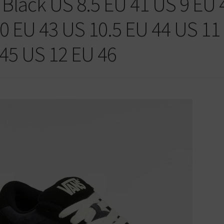
Black US 8.5 EU 41 US 9 EU 
10 EU 43 US 10.5 EU 44 US 11
 45 US 12 EU 46