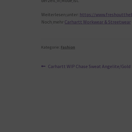
derzeit
in
Mode
ist.
Weiterlesen
unter:
https://www.freshoutthe
Noch
mehr
Carhartt Workwear & Streetwear
Kategorie:
Fashion
Beitragsnavigation
Vorheriger
Carhartt WIP Chase Sweat Angelite/Gold 
Beitrag: