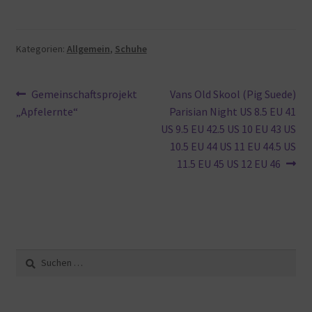
Kategorien:
Allgemein
,
Schuhe
Beitragsnavigation
Vorheriger
Nächster
Gemeinschaftsprojekt
Vans Old Skool (Pig Suede)
Beitrag:
Beitrag:
„Apfelernte“
Parisian Night US 8.5 EU 41
US 9.5 EU 42.5 US 10 EU 43 US
10.5 EU 44 US 11 EU 44.5 US
11.5 EU 45 US 12 EU 46
Suche
nach: