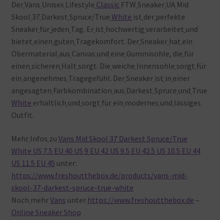
Der
Vans
Unisex
Lifestyle
Classic
FTW
Sneaker
UA
Mid
Skool
37
Darkest
Spruce/True
White
ist
der
perfekte
Sneaker
für
jeden
Tag. Er
ist
hochwertig
verarbeitet
und
bietet
einen
guten
Tragekomfort. Der
Sneaker
hat
ein
Obermaterial
aus
Canvas
und
eine
Gummisohle, die
für
einen
sicheren
Halt
sorgt. Die
weiche
Innensohle
sorgt
für
ein
angenehmes
Tragegefühl. Der
Sneaker
ist
in
einer
angesagten
Farbkombination
aus
Darkest
Spruce
und
True
White
erhältlich
und
sorgt
für
ein
modernes
und
lässiges
Outfit.
Mehr
Infos
zu
Vans Mid Skool 37 Darkest Spruce/True
White US 7.5 EU 40 US 9 EU 42 US 9.5 EU 42.5 US 10.5 EU 44
US 11.5 EU 45
unter:
https://www.freshoutthebox.de/products/vans-mid-
skool-37-darkest-spruce-true-white
Noch
mehr
Vans
unter
https://www.freshoutthebox.de
–
Online Sneaker Shop