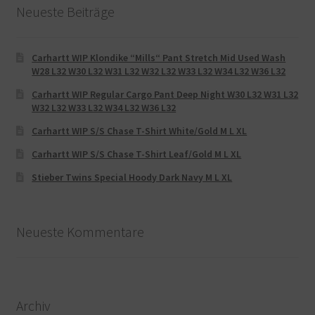
Neueste Beiträge
Carhartt WIP Klondike “Mills“ Pant Stretch Mid Used Wash
W28 L32 W30 L32 W31 L32 W32 L32 W33 L32 W34 L32 W36 L32
Carhartt WIP Regular Cargo Pant Deep Night W30 L32 W31 L32
W32 L32 W33 L32 W34 L32 W36 L32
Carhartt WIP S/S Chase T-Shirt White/Gold M L XL
Carhartt WIP S/S Chase T-Shirt Leaf/Gold M L XL
Stieber Twins Special Hoody Dark Navy M L XL
Neueste Kommentare
Archiv