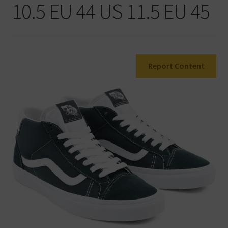
10.5 EU 44 US 11.5 EU 45
Warenkorb
Report Content