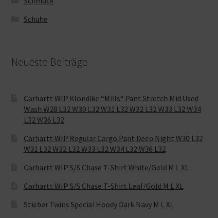
Schmuck
Schuhe
Neueste Beiträge
Carhartt WIP Klondike “Mills“ Pant Stretch Mid Used
Wash W28 L32 W30 L32 W31 L32 W32 L32 W33 L32 W34
L32 W36 L32
Carhartt WIP Regular Cargo Pant Deep Night W30 L32
W31 L32 W32 L32 W33 L32 W34 L32 W36 L32
Carhartt WIP S/S Chase T-Shirt White/Gold M L XL
Carhartt WIP S/S Chase T-Shirt Leaf/Gold M L XL
Stieber Twins Special Hoody Dark Navy M L XL