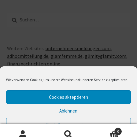
Suche
nach:
Weitere Websites:
unternehmensmeldungen.com
,
adhocmitteilung.de
,
glamfemme.de
,
glimityglamity.com
,
finanznachrichten.online
Wir verwenden Cookies, um unsere Website und unseren Service zu optimieren.
Cookies akzeptieren
© LUXUSLOVE 2026
Erstellt mit Storefront & WooCommerce
.
Ablehnen
Einstellungen anzeigen
0