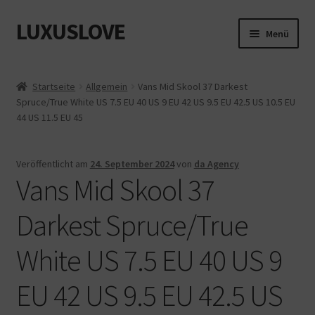
LUXUSLOVE
Zur
Zum
Menü
Navigation
Inhalt
springen
springen
Start
Startseite
Allgemein
Vans Mid Skool 37 Darkest
Spruce/True White US 7.5 EU 40 US 9 EU 42 US 9.5 EU 42.5 US 10.5 EU
Cookie-Richtlinie (EU)
44 US 11.5 EU 45
Datenschutz
Veröffentlicht am
24. September 2024
von
da Agency
Vans Mid Skool 37
Impressum
Darkest Spruce/True
Kasse
White US 7.5 EU 40 US 9
Mein Konto
EU 42 US 9.5 EU 42.5 US
Shop