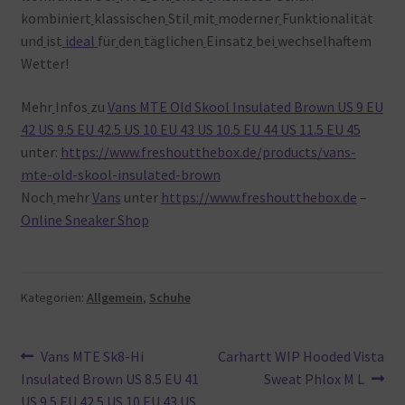
kombiniert
klassischen
Stil
mit
moderner
Funktionalität
und
ist
ideal
für
den
täglichen
Einsatz
bei
wechselhaftem
Wetter!
Mehr
Infos
zu
Vans MTE Old Skool Insulated Brown US 9 EU
42 US 9.5 EU 42.5 US 10 EU 43 US 10.5 EU 44 US 11.5 EU 45
unter:
https://www.freshoutthebox.de/products/vans-
mte-old-skool-insulated-brown
Noch
mehr
Vans
unter
https://www.freshoutthebox.de
–
Online Sneaker Shop
Kategorien:
Allgemein
,
Schuhe
Beitragsnavigation
Vorheriger
Nächster
Vans MTE Sk8-Hi
Carhartt WIP Hooded Vista
Beitrag:
Beitrag:
Insulated Brown US 8.5 EU 41
Sweat Phlox M L
US 9.5 EU 42.5 US 10 EU 43 US