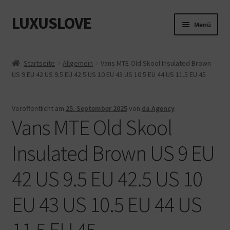
LUXUSLOVE
Zur
Zum
Menü
Navigation
Inhalt
springen
springen
Start
Startseite
Allgemein
Vans MTE Old Skool Insulated Brown
US 9 EU 42 US 9.5 EU 42.5 US 10 EU 43 US 10.5 EU 44 US 11.5 EU 45
Cookie-Richtlinie (EU)
Datenschutz
Veröffentlicht am
25. September 2025
von
da Agency
Vans MTE Old Skool
Impressum
Insulated Brown US 9 EU
Kasse
42 US 9.5 EU 42.5 US 10
Mein Konto
EU 43 US 10.5 EU 44 US
Shop
11.5 EU 45