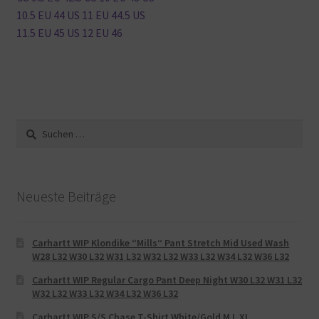
10.5 EU 44 US 11 EU 44.5 US
11.5 EU 45 US 12 EU 46
Suche
nach:
Neueste Beiträge
Carhartt WIP Klondike “Mills“ Pant Stretch Mid Used Wash
W28 L32 W30 L32 W31 L32 W32 L32 W33 L32 W34 L32 W36 L32
Carhartt WIP Regular Cargo Pant Deep Night W30 L32 W31 L32
W32 L32 W33 L32 W34 L32 W36 L32
Carhartt WIP S/S Chase T-Shirt White/Gold M L XL