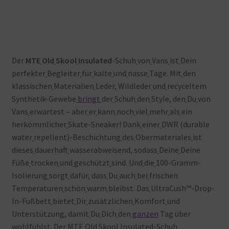
Der
MTE
Old
Skool
Insulated
-Schuh
von
Vans
ist
Dein
perfekter
Begleiter
für
kalte
und
nasse
Tage. Mit
den
klassischen
Materialien
Leder, Wildleder
und
recyceltem
Synthetik-Gewebe
bringt
der
Schuh
den
Style, den
Du
von
Vans
erwartest – aber
er
kann
noch
viel
mehr
als
ein
herkömmlicher
Skate-Sneaker! Dank
einer
DWR (durable
water
repellent)-Beschichtung
des
Obermateriales
ist
dieses
dauerhaft
wasserabweisend, sodass
Deine
Deine
Füße
trocken
und
geschützt
sind. Und
die
100-Gramm-
Isolierung
sorgt
dafür, dass
Du
auch
bei
frischen
Temperaturen
schön
warm
bleibst. Das
UltraCush™-Drop-
In-Fußbett
bietet
Dir
zusätzlichen
Komfort
und
Unterstützung, damit
Du
Dich
den
ganzen
Tag über
wohlfühlst. Der
MTE
Old
Skool
Insulated-Schuh