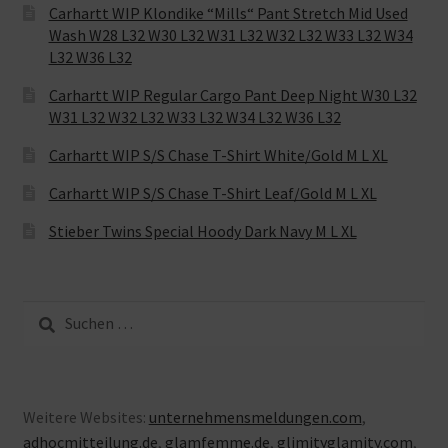
Carhartt WIP Klondike “Mills“ Pant Stretch Mid Used
Wash W28 L32 W30 L32 W31 L32 W32 L32 W33 L32 W34
L32 W36 L32
Carhartt WIP Regular Cargo Pant Deep Night W30 L32
W31 L32 W32 L32 W33 L32 W34 L32 W36 L32
Carhartt WIP S/S Chase T-Shirt White/Gold M L XL
Carhartt WIP S/S Chase T-Shirt Leaf/Gold M L XL
Stieber Twins Special Hoody Dark Navy M L XL
Suche
nach:
Weitere Websites:
unternehmensmeldungen.com
,
adhocmitteilung.de
,
glamfemme.de
,
glimityglamity.com
,