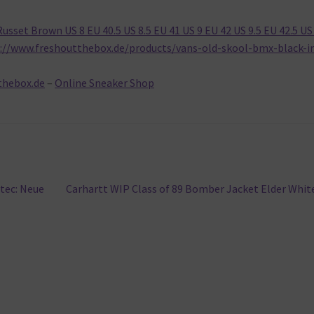
usset Brown US 8 EU 40.5 US 8.5 EU 41 US 9 EU 42 US 9.5 EU 42.5 US
://www.freshoutthebox.de/products/vans-old-skool-bmx-black-ir
thebox.de
–
Online Sneaker Shop
Nächster
tec: Neue
Carhartt WIP Class of 89 Bomber Jacket Elder Whit
Beitrag: