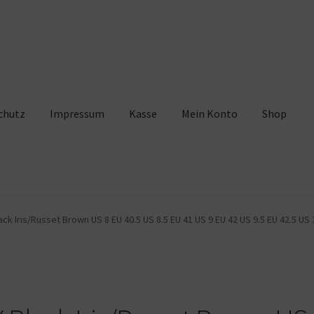
chutz
Impressum
Kasse
Mein Konto
Shop
pressum
Kasse
Mein Konto
Shop
Warenkorb
ck Iris/Russet Brown US 8 EU 40.5 US 8.5 EU 41 US 9 EU 42 US 9.5 EU 42.5 US 