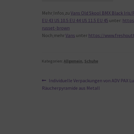
Mehr
Infos
zu
Vans Old Skool BMX Black Iris/R
EU 43 US 10.5 EU 44 US 11.5 EU 45
unter:
https
russet-brown
Noch
mehr
Vans
unter
https://www.freshout
Kategorien:
Allgemein
,
Schuhe
Beitragsnavigation
Vorheriger
Individuelle Verpackungen von ADV PAX Lu
Beitrag:
Räucherpyramide aus Metall