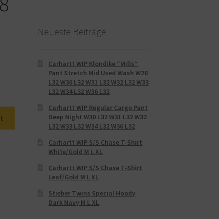
 8
Neueste Beiträge
Carhartt WIP Klondike “Mills“
Pant Stretch Mid Used Wash W28
L32 W30 L32 W31 L32 W32 L32 W33
L32 W34 L32 W36 L32
Carhartt WIP Regular Cargo Pant
Deep Night W30 L32 W31 L32 W32
t
L32 W33 L32 W34 L32 W36 L32
Carhartt WIP S/S Chase T-Shirt
White/Gold M L XL
Carhartt WIP S/S Chase T-Shirt
Leaf/Gold M L XL
Stieber Twins Special Hoody
Dark Navy M L XL