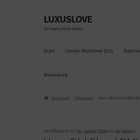
LUXUSLOVE
Zur
Zum
Navigation
Inhalt
for luxury lovin ladies
springen
springen
Start
Cookie-Richtlinie (EU)
Datens
Warenkorb
Start
Cookie-Richtlinie (EU)
Datenschutz
Im
Startseite
Allgemein
Vans Old Skool BMX Bla
Veröffentlicht am
30. Januar 2024
von
da Agency