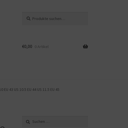
Suche
Suche
nach:
€
0,00
0 Artikel
10 EU 43 US 10.5 EU 44 US 11.5 EU 45
Suche
nach: