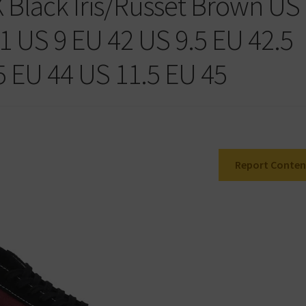
 Black Iris/Russet Brown US
1 US 9 EU 42 US 9.5 EU 42.5
5 EU 44 US 11.5 EU 45
Report Conten