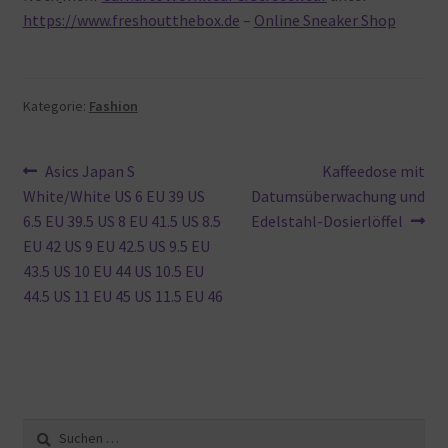
https://www.freshoutthebox.de
–
Online Sneaker Shop
Kategorie:
Fashion
Beitragsnavigation
Vorheriger
Nächster
Asics Japan S
Kaffeedose mit
Beitrag:
Beitrag:
White/White US 6 EU 39 US
Datumsüberwachung und
6.5 EU 39.5 US 8 EU 41.5 US 8.5
Edelstahl-Dosierlöffel
EU 42 US 9 EU 42.5 US 9.5 EU
43.5 US 10 EU 44 US 10.5 EU
44.5 US 11 EU 45 US 11.5 EU 46
Suche