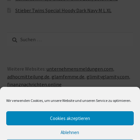
Stieber Twins Special Hoody Dark Navy M L XL
Suche
nach:
Weitere Websites:
unternehmensmeldungen.com
,
adhocmitteilung.de
,
glamfemme.de
,
glimityglamity.com
,
finanznachrichten.online
Wir verwenden Cookies, um unsere Website und unseren Service zu optimieren.
Cookies akzeptieren
© LUXUSLOVE 2026
Erstellt mit Storefront & WooCommerce
.
Ablehnen