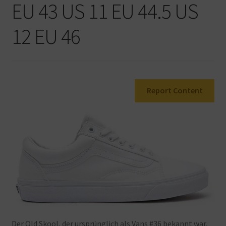
EU 43 US 11 EU 44.5 US
Warenkorb
12 EU 46
Report Content
Der
Old
Skool, der
ursprünglich
als
Vans #36
bekannt
war,