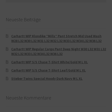
nach:
Neueste Beiträge
Carhartt WIP Klondike “Mills“ Pant Stretch Mid Used Wash
W28 L32 W30 L32 W31 L32 W32 L32 W33 L32 W34 L32 W36 L32
Carhartt WIP Regular Cargo Pant Deep Night W30 L32 W31 L32
W32 L32 W33 L32 W34 L32 W36 L32
Carhartt WIP S/S Chase T-Shirt White/Gold M L XL
Carhartt WIP S/S Chase T-Shirt Leaf/Gold M L XL
Stieber Twins Special Hoody Dark Navy M L XL
Neueste Kommentare