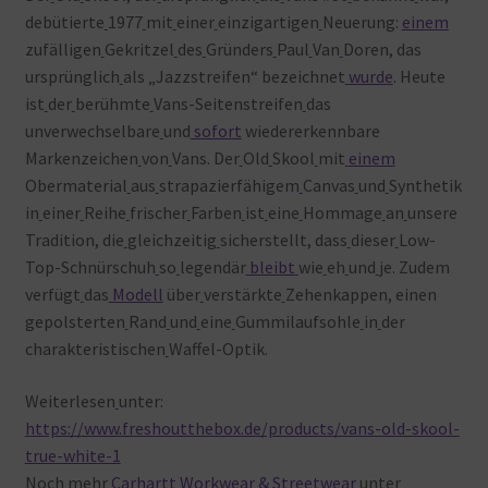
debütierte
1977
mit
einer
einzigartigen
Neuerung:
einem
zufälligen
Gekritzel
des
Gründers
Paul
Van
Doren, das
ursprünglich
als „Jazzstreifen“ bezeichnet
wurde
. Heute
ist
der
berühmte
Vans-Seitenstreifen
das
unverwechselbare
und
sofort
wiedererkennbare
Markenzeichen
von
Vans. Der
Old
Skool
mit
einem
Obermaterial
aus
strapazierfähigem
Canvas
und
Synthetik
in
einer
Reihe
frischer
Farben
ist
eine
Hommage
an
unsere
Tradition, die
gleichzeitig
sicherstellt, dass
dieser
Low-
Top-Schnürschuh
so
legendär
bleibt
wie
eh
und
je. Zudem
verfügt
das
Modell
über
verstärkte
Zehenkappen, einen
gepolsterten
Rand
und
eine
Gummilaufsohle
in
der
charakteristischen
Waffel-Optik.
Weiterlesen
unter:
https://www.freshoutthebox.de/products/vans-old-skool-
true-white-1
Noch
mehr
Carhartt Workwear & Streetwear
unter