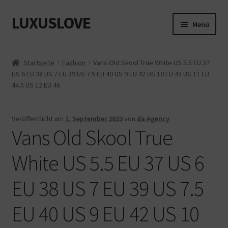
LUXUSLOVE
Zur
Zum
Menü
Navigation
Inhalt
springen
springen
Start
Startseite
Fashion
Vans Old Skool True White US 5.5 EU 37
US 6 EU 38 US 7 EU 39 US 7.5 EU 40 US 9 EU 42 US 10 EU 43 US 11 EU
Cookie-Richtlinie (EU)
44.5 US 12 EU 46
Datenschutz
Veröffentlicht am
1. September 2023
von
da Agency
Vans Old Skool True
Impressum
White US 5.5 EU 37 US 6
Kasse
EU 38 US 7 EU 39 US 7.5
Mein Konto
EU 40 US 9 EU 42 US 10
Shop