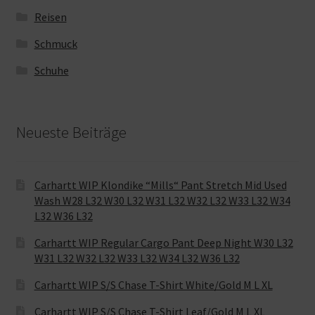
Reisen
Schmuck
Schuhe
Neueste Beiträge
Carhartt WIP Klondike “Mills“ Pant Stretch Mid Used
Wash W28 L32 W30 L32 W31 L32 W32 L32 W33 L32 W34
L32 W36 L32
Carhartt WIP Regular Cargo Pant Deep Night W30 L32
W31 L32 W32 L32 W33 L32 W34 L32 W36 L32
Carhartt WIP S/S Chase T-Shirt White/Gold M L XL
Carhartt WIP S/S Chase T-Shirt Leaf/Gold M L XL