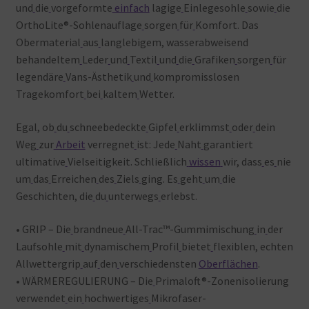
und
die
vorgeformte
einfach
lagige
Einlegesohle
sowie
die
OrthoLite®-Sohlenauflage
sorgen
für
Komfort. Das
Obermaterial
aus
langlebigem, wasserabweisend
behandeltem
Leder
und
Textil
und
die
Grafiken
sorgen
für
legendäre
Vans-Ästhetik
und
kompromisslosen
Tragekomfort
bei
kaltem
Wetter.
Egal, ob
du
schneebedeckte
Gipfel
erklimmst
oder
dein
Weg
zur
Arbeit
verregnet
ist: Jede
Naht
garantiert
ultimative
Vielseitigkeit. Schließlich
wissen
wir, dass
es
nie
um
das
Erreichen
des
Ziels
ging. Es
geht
um
die
Geschichten, die
du
unterwegs
erlebst.
• GRIP – Die
brandneue
All-Trac™-Gummimischung
in
der
Laufsohle
mit
dynamischem
Profil
bietet
flexiblen, echten
Allwettergrip
auf
den
verschiedensten
Oberflächen
.
• WÄRMEREGULIERUNG – Die
Primaloft®-Zonenisolierung
verwendet
ein
hochwertiges
Mikrofaser-