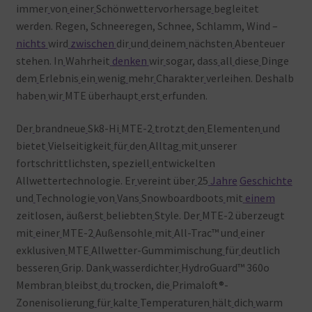
immer
von
einer
Schönwettervorhersage
begleitet
werden. Regen, Schneeregen, Schnee, Schlamm, Wind –
nichts
wird
zwischen
dir
und
deinem
nächsten
Abenteuer
stehen. In
Wahrheit
denken
wir
sogar, dass
all
diese
Dinge
dem
Erlebnis
ein
wenig
mehr
Charakter
verleihen. Deshalb
haben
wir
MTE überhaupt
erst
erfunden.
Der
brandneue
Sk8-Hi
MTE-2
trotzt
den
Elementen
und
bietet
Vielseitigkeit
für
den
Alltag
mit
unserer
fortschrittlichsten, speziell
entwickelten
Allwettertechnologie. Er
vereint über
25
Jahre
Geschichte
und
Technologie
von
Vans
Snowboardboots
mit
einem
zeitlosen, äußerst
beliebten
Style. Der
MTE-2 überzeugt
mit
einer
MTE-2
Außensohle
mit
All-Trac™ und
einer
exklusiven
MTE
Allwetter-Gummimischung
für
deutlich
besseren
Grip. Dank
wasserdichter
HydroGuard™ 360o
Membran
bleibst
du
trocken, die
Primaloft®-
Zonenisolierung
für
kalte
Temperaturen
hält
dich
warm