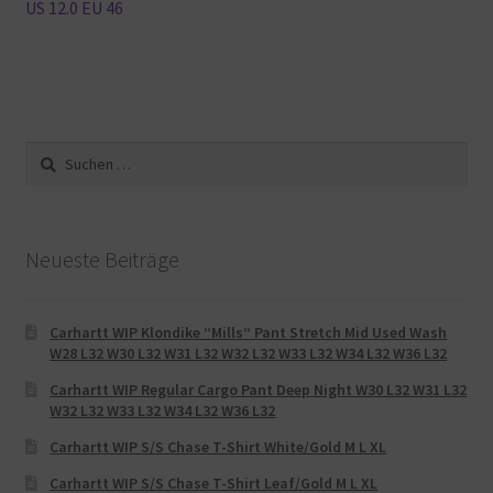
US 12.0 EU 46
Suche
nach:
Neueste Beiträge
Carhartt WIP Klondike “Mills“ Pant Stretch Mid Used Wash
W28 L32 W30 L32 W31 L32 W32 L32 W33 L32 W34 L32 W36 L32
Carhartt WIP Regular Cargo Pant Deep Night W30 L32 W31 L32
W32 L32 W33 L32 W34 L32 W36 L32
Carhartt WIP S/S Chase T-Shirt White/Gold M L XL
Carhartt WIP S/S Chase T-Shirt Leaf/Gold M L XL