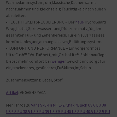
Wärmedämmsystem, um
klassische
Daunenwärme
nachzuahmen
und
gleichzeitig
Feuchtigkeit
nach
außen
abzuleiten.
• FEUCHTIGKEITSREGULIERUNG – Der
neue
HydroGuard
Wrap
bietet
Spritzwasser- und
Pfützenschutz
für
den
gesamten
Fuß- und
Zehenbereich. Für
ein
zuverlässiges,
komfortables
und
atmungsaktives
Belüftungssystem.
• KOMFORT
UND
PERFORMANCE – Ein
vorgeformtes
UltraCush™ EVA-Fußbett
mit
OrthoLite®-Sohlenauflage
bietet
mehr
Komfort
bei
weniger
Gewicht
und
sorgt
für
ein
trockeneres, gesünderes
Fußklima
im
Schuh.
Zusammensetzung:
Leder, Stoff
Artikel
:
VN0A5HZZA0A
Mehr
Infos
zu
Vans Sk8-Hi MTE-2 Khaki/Black US 6 EU 38
US 6.5 EU 38.5 US 7 EU 39 US 7.5 EU 40 US 8 EU 40.5 US 8.5 EU