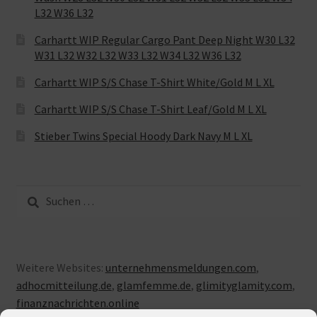
L32 W36 L32
Carhartt WIP Regular Cargo Pant Deep Night W30 L32
W31 L32 W32 L32 W33 L32 W34 L32 W36 L32
Carhartt WIP S/S Chase T-Shirt White/Gold M L XL
Carhartt WIP S/S Chase T-Shirt Leaf/Gold M L XL
Stieber Twins Special Hoody Dark Navy M L XL
Suche
nach:
Weitere Websites:
unternehmensmeldungen.com
,
adhocmitteilung.de
,
glamfemme.de
,
glimityglamity.com
,
finanznachrichten.online