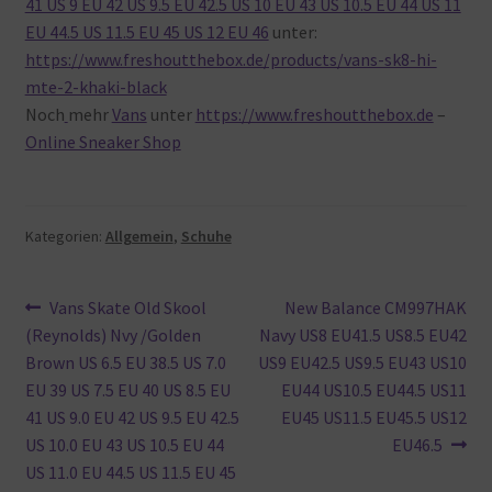
41 US 9 EU 42 US 9.5 EU 42.5 US 10 EU 43 US 10.5 EU 44 US 11
EU 44.5 US 11.5 EU 45 US 12 EU 46
unter:
https://www.freshoutthebox.de/products/vans-sk8-hi-
mte-2-khaki-black
Noch
mehr
Vans
unter
https://www.freshoutthebox.de
–
Online Sneaker Shop
Kategorien:
Allgemein
,
Schuhe
Beitragsnavigation
Vorheriger
Nächster
Vans Skate Old Skool
New Balance CM997HAK
Beitrag:
Beitrag:
(Reynolds) Nvy /Golden
Navy US8 EU41.5 US8.5 EU42
Brown US 6.5 EU 38.5 US 7.0
US9 EU42.5 US9.5 EU43 US10
EU 39 US 7.5 EU 40 US 8.5 EU
EU44 US10.5 EU44.5 US11
41 US 9.0 EU 42 US 9.5 EU 42.5
EU45 US11.5 EU45.5 US12
US 10.0 EU 43 US 10.5 EU 44
EU46.5
US 11.0 EU 44.5 US 11.5 EU 45