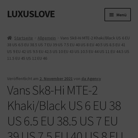
LUXUSLOVE
Zur
Zum
Menü
Navigation
Inhalt
springen
springen
Start
Startseite
Allgemein
Vans Sk8-Hi MTE-2 Khaki/Black US 6 EU
38 US 6.5 EU 38.5 US 7 EU 39 US 7.5 EU 40 US 8 EU 40.5 US 8.5 EU 41
Cookie-Richtlinie (EU)
US 9 EU 42 US 9.5 EU 42.5 US 10 EU 43 US 10.5 EU 44 US 11 EU 44.5 US
11.5 EU 45 US 12 EU 46
Datenschutz
Impressum
Veröffentlicht am
2. November 2021
von
da Agency
Vans Sk8-Hi MTE-2
Kasse
Khaki/Black US 6 EU 38
Mein Konto
US 6.5 EU 38.5 US 7 EU
Shop
39 US 7.5 EU 40 US 8 EU