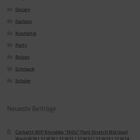
Design
Fashion
Kosmetik
Party
Reisen
Schmuck
Schuhe
Neueste Beiträge
Carhartt WIP Klondike “Mills“ Pant Stretch Mid Used
Wash W28 L32 W30 L32 W31 L32 W32 L32 W33 L32 W34